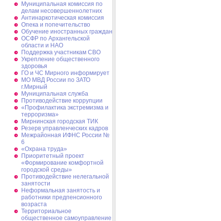
Муниципальная комиссия по
делам несовершеннолетних
Антинаркотическая комиссия
Опека и попечительство
Обучение иностранных граждан
ОСФР по Архангельской
области и НАО
Поддержка участникам СВО
Укрепление общественного
здоровья
ГО и ЧС Мирного информирует
МО МВД России по ЗАТО
г.Мирный
Муниципальная cлужба
Противодействие коррупции
«Профилактика экстремизма и
терроризма»
Мирнинская городская ТИК
Резерв управленческих кадров
Межрайонная ИФНС России №
6
«Охрана труда»
Приоритетный проект
«Формирование комфортной
городской среды»
Противодействие нелегальной
занятости
Неформальная занятость и
работники предпенсионного
возраста
Территориальное
общественное самоуправление