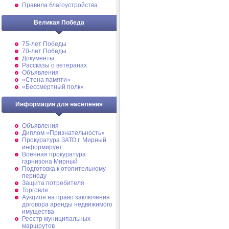
Правила благоустройства
Великая Победа
75-лет Победы
70-лет Победы
Документы
Рассказы о ветеранах
Объявления
«Стена памяти»
«Бессмертный полк»
Информация для населения
Объявления
Диплом «Признательность»
Прокуратура ЗАТО г. Мирный
информирует
Военная прокуратура
гарнизона Мирный
Подготовка к отопительному
периоду
Защита потребителя
Торговля
Аукцион на право заключения
договора аренды недвижимого
имущества
Реестр муниципальных
маршрутов