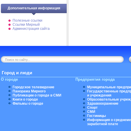
Дополнительная информация
Полезные ссылки
Ссылки Мирный
Администрация сайта
Город и люди
О городе
Предприятия города
Городское телевидение
Муниципальные предпри
Панорама Мирного
Государственные предп
Публикации о городе в СМИ
и учреждения
Книги о городе
Образовательные учреж
Фильмы о городе
Здравоохранение
Спорт
СМИ
Гостиницы
Информация о среднеме
заработной плате