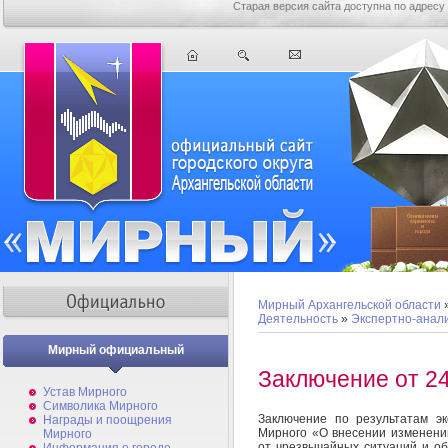
Старая версия сайта доступна по адресу
Мирный Архангельской области
Деятельность
»
Экспертно-анал
Мирный официальный
Заключение от 24
Устав Мирного
Символика Мирного
Заключение по результатам э
Награды и поощрения
Мирного «О внесении изменени
Мирного
от чрезвычайных ситуаций и о