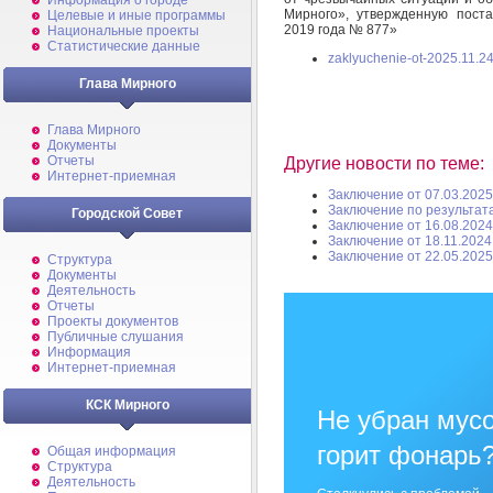
Информация о городе
Мирного», утвержденную пост
Целевые и иные программы
2019 года № 877»
Национальные проекты
Статистические данные
zaklyuchenie-ot-2025.11.24
Глава Мирного
Глава Мирного
Документы
Отчеты
Другие новости по теме:
Интернет-приемная
Заключение от 07.03.2025
Заключение по результат
Городской Совет
Заключение от 16.08.2024
Заключение от 18.11.2024
Заключение от 22.05.2025
Структура
Документы
Деятельность
Отчеты
Проекты документов
Публичные слушания
Информация
Интернет-приемная
КСК Мирного
Не убран мусо
горит фонарь
Общая информация
Структура
Деятельность