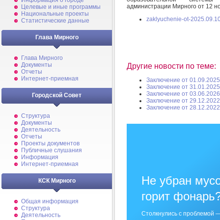
Информация о городе
администрации Мирного от 12 н
Целевые и иные программы
Национальные проекты
zaklyuchenie-ot-2025.09.10
Статистические данные
Глава Мирного
Глава Мирного
Документы
Другие новости по теме:
Отчеты
Интернет-приемная
Заключение от 01.09.2025
Заключение от 31.01.2025
Заключение от 03.06.2026
Городской Совет
Заключение от 29.12.2022
Заключение от 28.12.2022
Структура
Документы
Деятельность
Отчеты
Проекты документов
Публичные слушания
Информация
Интернет-приемная
Не убран мусо
КСК Мирного
горит фонарь
Общая информация
Структура
Столкнулись с проблемой —
Деятельность