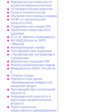
Муниципальная комиссия по
делам несовершеннолетних
Антинаркотическая комиссия
Опека и попечительство
Обучение иностранных граждан
ОСФР по Архангельской
области и НАО
Поддержка участникам СВО
Укрепление общественного
здоровья
ГО и ЧС Мирного информирует
МО МВД России по ЗАТО
г.Мирный
Муниципальная cлужба
Противодействие коррупции
«Профилактика экстремизма и
терроризма»
Мирнинская городская ТИК
Резерв управленческих кадров
Межрайонная ИФНС России №
6
«Охрана труда»
Приоритетный проект
«Формирование комфортной
городской среды»
Противодействие нелегальной
занятости
Неформальная занятость и
работники предпенсионного
возраста
Территориальное
общественное самоуправление