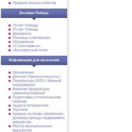
Правила благоустройства
Великая Победа
75-лет Победы
70-лет Победы
Документы
Рассказы о ветеранах
Объявления
«Стена памяти»
«Бессмертный полк»
Информация для населения
Объявления
Диплом «Признательность»
Прокуратура ЗАТО г. Мирный
информирует
Военная прокуратура
гарнизона Мирный
Подготовка к отопительному
периоду
Защита потребителя
Торговля
Аукцион на право заключения
договора аренды недвижимого
имущества
Реестр муниципальных
маршрутов