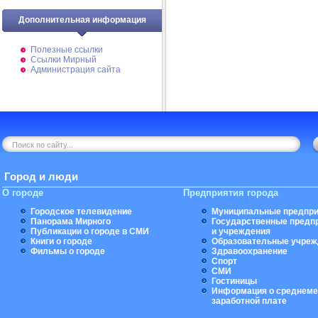
Дополнительная информация
Полезные ссылки
Ссылки Мирный
Администрация сайта
Город и люди
О городе
Предприятия города
Городское телевидение
Муниципальные предпри
Панорама Мирного
Государственные предп
Публикации о городе в СМИ
и учреждения
Книги о городе
Образовательные учреж
Фильмы о городе
Здравоохранение
Спорт
СМИ
Гостиницы
Информация о среднеме
заработной плате