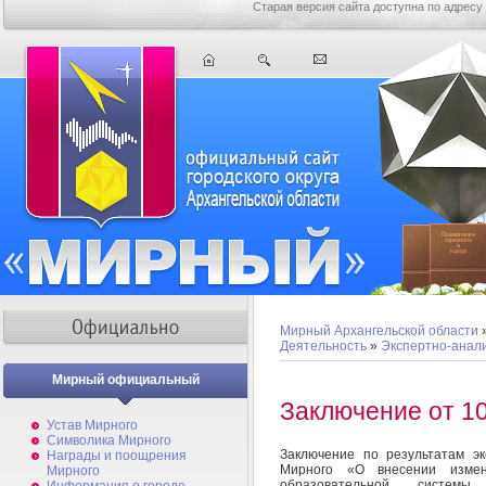
Старая версия сайта доступна по адресу
Мирный Архангельской области
Деятельность
»
Экспертно-анал
Мирный официальный
Заключение от 10
Устав Мирного
Символика Мирного
Заключение по результатам э
Награды и поощрения
Мирного «О внесении измен
Мирного
образовательной системы