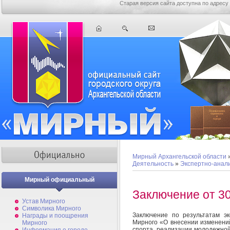
Старая версия сайта доступна по адресу
Мирный Архангельской области
Деятельность
»
Экспертно-анал
Мирный официальный
Заключение от 30
Устав Мирного
Символика Мирного
Заключение по результатам э
Награды и поощрения
Мирного «О внесении изменений
Мирного
спорта, реализации молодежной