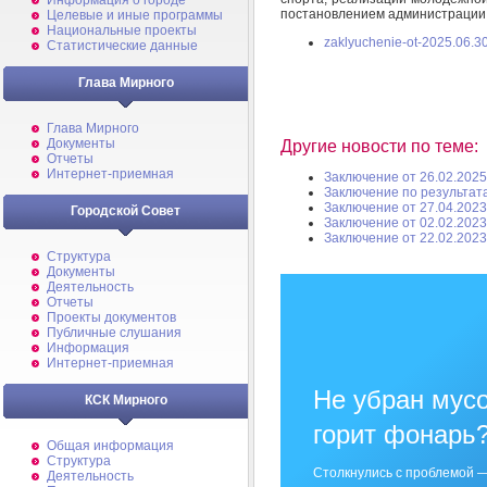
Информация о городе
постановлением администрации 
Целевые и иные программы
Национальные проекты
zaklyuchenie-ot-2025.06.30
Статистические данные
Глава Мирного
Глава Мирного
Документы
Другие новости по теме:
Отчеты
Интернет-приемная
Заключение от 26.02.2025
Заключение по результат
Заключение от 27.04.2023
Городской Совет
Заключение от 02.02.2023
Заключение от 22.02.2023
Структура
Документы
Деятельность
Отчеты
Проекты документов
Публичные слушания
Информация
Интернет-приемная
Не убран мусо
КСК Мирного
горит фонарь
Общая информация
Структура
Столкнулись с проблемой —
Деятельность