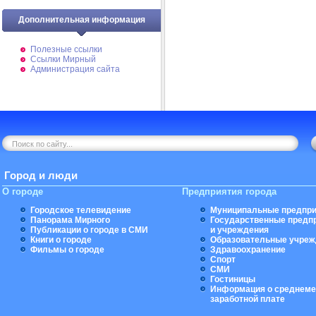
Дополнительная информация
Полезные ссылки
Ссылки Мирный
Администрация сайта
Город и люди
О городе
Предприятия города
Городское телевидение
Муниципальные предпри
Панорама Мирного
Государственные предп
Публикации о городе в СМИ
и учреждения
Книги о городе
Образовательные учреж
Фильмы о городе
Здравоохранение
Спорт
СМИ
Гостиницы
Информация о среднеме
заработной плате