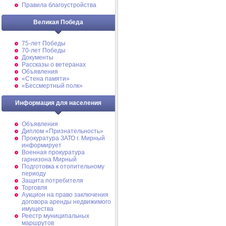
Правила благоустройства
Великая Победа
75-лет Победы
70-лет Победы
Документы
Рассказы о ветеранах
Объявления
«Стена памяти»
«Бессмертный полк»
Информация для населения
Объявления
Диплом «Признательность»
Прокуратура ЗАТО г. Мирный
информирует
Военная прокуратура
гарнизона Мирный
Подготовка к отопительному
периоду
Защита потребителя
Торговля
Аукцион на право заключения
договора аренды недвижимого
имущества
Реестр муниципальных
маршрутов