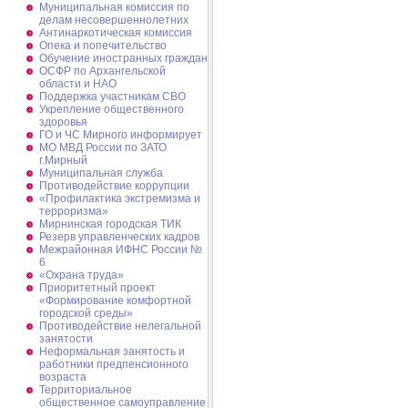
Муниципальная комиссия по
делам несовершеннолетних
Антинаркотическая комиссия
Опека и попечительство
Обучение иностранных граждан
ОСФР по Архангельской
области и НАО
Поддержка участникам СВО
Укрепление общественного
здоровья
ГО и ЧС Мирного информирует
МО МВД России по ЗАТО
г.Мирный
Муниципальная cлужба
Противодействие коррупции
«Профилактика экстремизма и
терроризма»
Мирнинская городская ТИК
Резерв управленческих кадров
Межрайонная ИФНС России №
6
«Охрана труда»
Приоритетный проект
«Формирование комфортной
городской среды»
Противодействие нелегальной
занятости
Неформальная занятость и
работники предпенсионного
возраста
Территориальное
общественное самоуправление