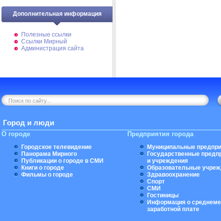
Дополнительная информация
Полезные ссылки
Ссылки Мирный
Администрация сайта
Город и люди
О городе
Предприятия города
Городское телевидение
Муниципальные предпри
Панорама Мирного
Государственные предп
Публикации о городе в СМИ
и учреждения
Книги о городе
Образовательные учреж
Фильмы о городе
Здравоохранение
Спорт
СМИ
Гостиницы
Информация о среднеме
заработной плате