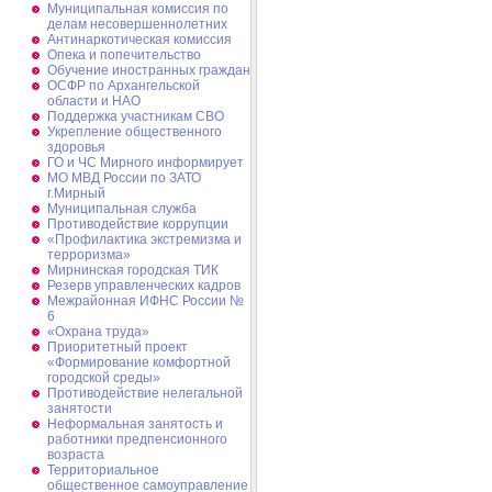
Муниципальная комиссия по
делам несовершеннолетних
Антинаркотическая комиссия
Опека и попечительство
Обучение иностранных граждан
ОСФР по Архангельской
области и НАО
Поддержка участникам СВО
Укрепление общественного
здоровья
ГО и ЧС Мирного информирует
МО МВД России по ЗАТО
г.Мирный
Муниципальная cлужба
Противодействие коррупции
«Профилактика экстремизма и
терроризма»
Мирнинская городская ТИК
Резерв управленческих кадров
Межрайонная ИФНС России №
6
«Охрана труда»
Приоритетный проект
«Формирование комфортной
городской среды»
Противодействие нелегальной
занятости
Неформальная занятость и
работники предпенсионного
возраста
Территориальное
общественное самоуправление