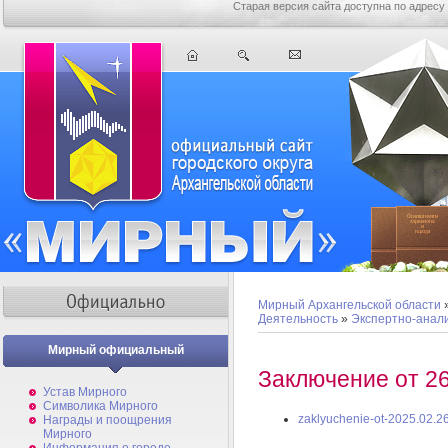
Старая версия сайта доступна по адресу
Мирный Архангельской области
Деятельность
»
Экспертно-анал
Мирный официальный
Заключение от 26
Устав Мирного
Символика Мирного
zaklyuchenie-ot-2025.02.26
Награды и поощрения
Мирного