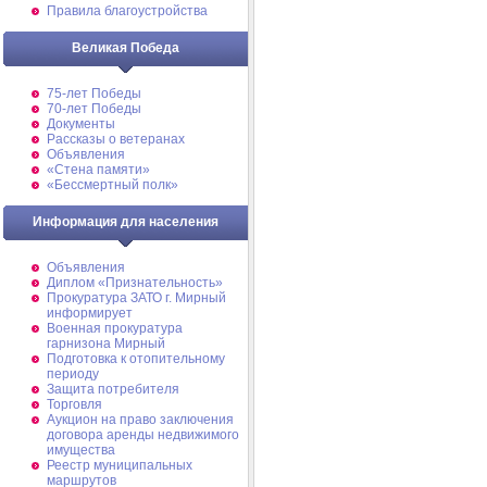
Правила благоустройства
Великая Победа
75-лет Победы
70-лет Победы
Документы
Рассказы о ветеранах
Объявления
«Стена памяти»
«Бессмертный полк»
Информация для населения
Объявления
Диплом «Признательность»
Прокуратура ЗАТО г. Мирный
информирует
Военная прокуратура
гарнизона Мирный
Подготовка к отопительному
периоду
Защита потребителя
Торговля
Аукцион на право заключения
договора аренды недвижимого
имущества
Реестр муниципальных
маршрутов