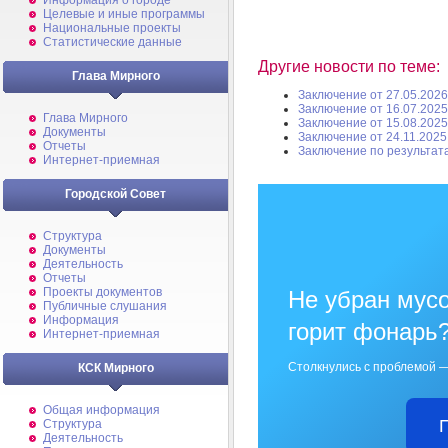
Информация о городе
Целевые и иные программы
Национальные проекты
Статистические данные
Другие новости по теме:
Глава Мирного
Заключение от 27.05.2026
Заключение от 16.07.2025
Глава Мирного
Заключение от 15.08.2025
Документы
Заключение от 24.11.2025
Отчеты
Заключение по результат
Интернет-приемная
Городской Совет
Структура
Документы
Деятельность
Отчеты
Проекты документов
Не убран мусо
Публичные слушания
Информация
горит фонарь
Интернет-приемная
Столкнулись с проблемой —
КСК Мирного
Общая информация
Структура
Деятельность