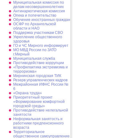
Муниципальная комиссия по
делам несовершеннолетних
Антинаркотическая комиссия
Опека и попечительство
Обучение иностранных граждан
ОСФР по Архангельской
области и НАО
Поддержка участникам СВО
Укрепление общественного
здоровья
ГО и ЧС Мирного информирует
МО МВД России по ЗАТО
г.Мирный
Муниципальная cлужба
Противодействие коррупции
«Профилактика экстремизма и
терроризма»
Мирнинская городская ТИК
Резерв управленческих кадров
Межрайонная ИФНС России №
6
«Охрана труда»
Приоритетный проект
«Формирование комфортной
городской среды»
Противодействие нелегальной
занятости
Неформальная занятость и
работники предпенсионного
возраста
Территориальное
общественное самоуправление