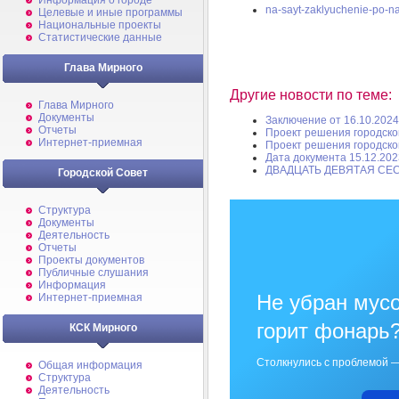
Информация о городе
na-sayt-zaklyuchenie-po-n
Целевые и иные программы
Национальные проекты
Статистические данные
Глава Мирного
Другие новости по теме:
Глава Мирного
Документы
Заключение от 16.10.2024
Отчеты
Проект решения городско
Интернет-приемная
Проект решения городско
Дата документа 15.12.202
ДВАДЦАТЬ ДЕВЯТАЯ СЕ
Городской Совет
Структура
Документы
Деятельность
Отчеты
Проекты документов
Публичные слушания
Информация
Не убран мусо
Интернет-приемная
горит фонарь
КСК Мирного
Столкнулись с проблемой —
Общая информация
Структура
Деятельность