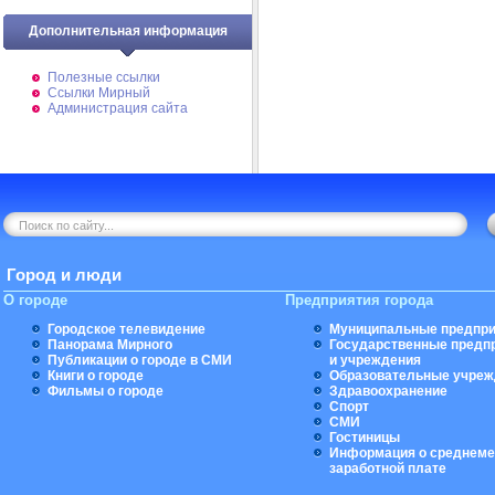
Дополнительная информация
Полезные ссылки
Ссылки Мирный
Администрация сайта
Город и люди
О городе
Предприятия города
Городское телевидение
Муниципальные предпри
Панорама Мирного
Государственные предп
Публикации о городе в СМИ
и учреждения
Книги о городе
Образовательные учреж
Фильмы о городе
Здравоохранение
Спорт
СМИ
Гостиницы
Информация о среднеме
заработной плате