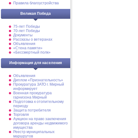
Правила благоустройства
Великая Победа
75-лет Победы
70-лет Победы
Документы
Рассказы о ветеранах
Объявления
«Стена памяти»
«Бессмертный полк»
Информация для населения
Объявления
Диплом «Признательность»
Прокуратура ЗАТО г. Мирный
информирует
Военная прокуратура
гарнизона Мирный
Подготовка к отопительному
периоду
Защита потребителя
Торговля
Аукцион на право заключения
договора аренды недвижимого
имущества
Реестр муниципальных
маршрутов