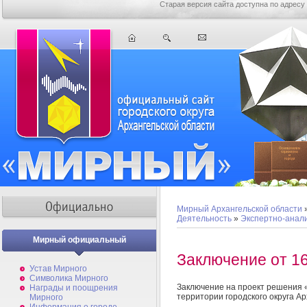
Старая версия сайта доступна по адресу
Мирный Архангельской области
Деятельность
»
Экспертно-анал
Мирный официальный
Заключение от 16
Устав Мирного
Символика Мирного
Заключение на проект решения 
Награды и поощрения
территории городского округа А
Мирного