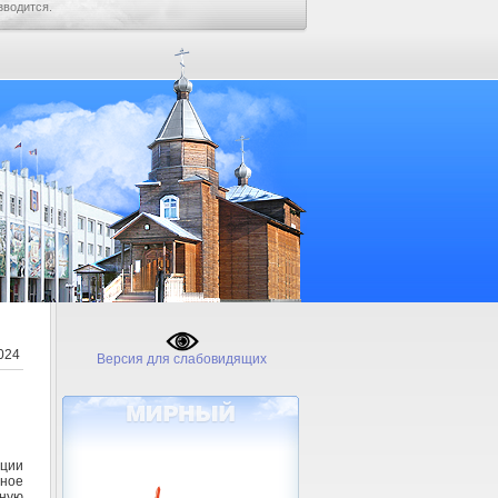
зводится.
024
Версия для слабовидящих
ации
ное
нную