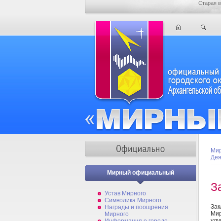
Старая в
Мир
Дея
Мирный официальный
З
Устав Мирного
Символика Мирного
Зак
Награды и поощрения
Ми
Мирного
улу