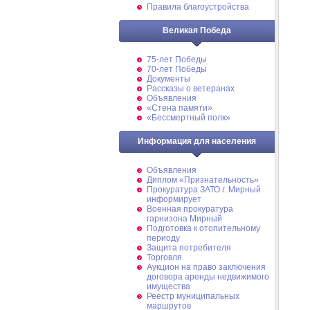
Правила благоустройства
Великая Победа
75-лет Победы
70-лет Победы
Документы
Рассказы о ветеранах
Объявления
«Стена памяти»
«Бессмертный полк»
Информация для населения
Объявления
Диплом «Признательность»
Прокуратура ЗАТО г. Мирный
информирует
Военная прокуратура
гарнизона Мирный
Подготовка к отопительному
периоду
Защита потребителя
Торговля
Аукцион на право заключения
договора аренды недвижимого
имущества
Реестр муниципальных
маршрутов