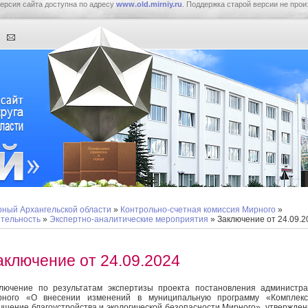
ерсия сайта доступна по адресу
www.old.mirniy.ru
. Поддержка старой версии не прои
ный Архангельской области
»
Контрольно-счетная комиссия Мирного
»
тельность
»
Экспертно-аналитические мероприятия
» Заключение от 24.09.2
аключение от 24.09.2024
лючение по результатам экспертизы проекта постановления администр
рного «О внесении изменений в муниципальную программу «Комплекс
чшение благоустройства и экологической безопасности Мирного», утвержде