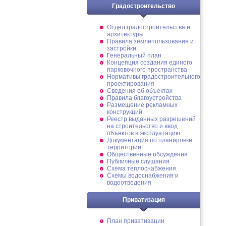
Градостроительство
Отдел градостроительства и
архитектуры
Правила землепользования и
застройки
Генеральный план
Концепция создания единого
парковочного пространства
Нормативы градостроительного
проектирования
Сведения об объектах
Правила благоустройства
Размещение рекламных
конструкций
Реестр выданных разрешений
на строительство и ввод
объектов в эксплуатацию
Документация по планировке
территории
Общественные обсуждения
Публичные слушания
Схема теплоснабжения
Схемы водоснабжения и
водоотведения
Приватизация
План приватизации