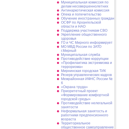
Муниципальная комиссия по
делам несовершеннолетних
Антинаркотическая комиссия
Опека и попечительство
Обучение иностранных граждан
ОСФР по Архангельской
области и НАО
Поддержка участникам СВО
Укрепление общественного
здоровья
ГО и ЧС Мирного информирует
МО МВД России по ЗАТО
г.Мирный
Муниципальная cлужба
Противодействие коррупции
«Профилактика экстремизма и
терроризма»
Мирнинская городская ТИК
Резерв управленческих кадров
Межрайонная ИФНС России №
6
«Охрана труда»
Приоритетный проект
«Формирование комфортной
городской среды»
Противодействие нелегальной
занятости
Неформальная занятость и
работники предпенсионного
возраста
Территориальное
общественное самоуправление