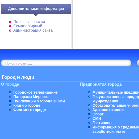
Дополнительная информация
Полезные ссылки
Ссылки Мирный
Администрация сайта
Город и люди
О городе
Предприятия города
Городское телевидение
Муниципальные предпри
Панорама Мирного
Государственные предп
Публикации о городе в СМИ
и учреждения
Книги о городе
Образовательные учреж
Фильмы о городе
Здравоохранение
Спорт
СМИ
Гостиницы
Информация о среднеме
заработной плате