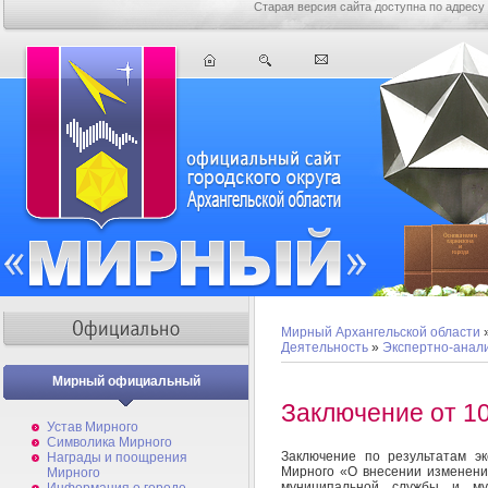
Старая версия сайта доступна по адресу
Мирный Архангельской области
Деятельность
»
Экспертно-анал
Мирный официальный
Заключение от 10
Устав Мирного
Символика Мирного
Заключение
по результатам э
Награды и поощрения
Мирного «О внесении изменени
Мирного
муниципальной службы и му