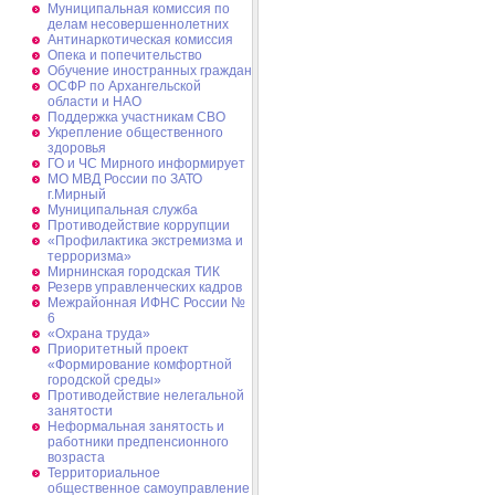
Муниципальная комиссия по
делам несовершеннолетних
Антинаркотическая комиссия
Опека и попечительство
Обучение иностранных граждан
ОСФР по Архангельской
области и НАО
Поддержка участникам СВО
Укрепление общественного
здоровья
ГО и ЧС Мирного информирует
МО МВД России по ЗАТО
г.Мирный
Муниципальная cлужба
Противодействие коррупции
«Профилактика экстремизма и
терроризма»
Мирнинская городская ТИК
Резерв управленческих кадров
Межрайонная ИФНС России №
6
«Охрана труда»
Приоритетный проект
«Формирование комфортной
городской среды»
Противодействие нелегальной
занятости
Неформальная занятость и
работники предпенсионного
возраста
Территориальное
общественное самоуправление