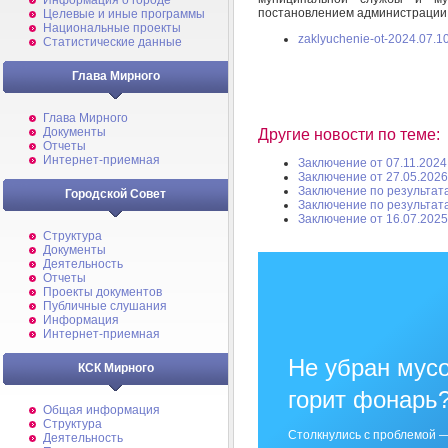
Информация о городе
постановлением администрации 
Целевые и иные программы
Национальные проекты
zaklyuchenie-ot-2024.07.10
Статистические данные
Глава Мирного
Глава Мирного
Документы
Другие новости по теме:
Отчеты
Интернет-приемная
Заключение от 07.11.2024
Заключение от 27.05.2026
Заключение по результат
Городской Совет
Заключение по результат
Заключение от 16.07.2025
Структура
Документы
Деятельность
Отчеты
Проекты документов
Публичные слушания
Информация
Интернет-приемная
Не убран мусо
КСК Мирного
горит фонарь
Общая информация
Структура
Столкнулись с проблемой —
Деятельность