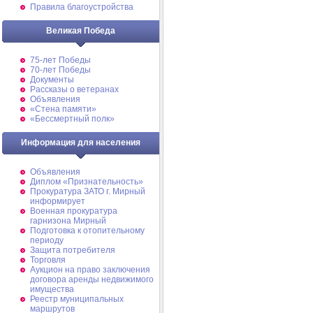
Правила благоустройства
Великая Победа
75-лет Победы
70-лет Победы
Документы
Рассказы о ветеранах
Объявления
«Стена памяти»
«Бессмертный полк»
Информация для населения
Объявления
Диплом «Признательность»
Прокуратура ЗАТО г. Мирный
информирует
Военная прокуратура
гарнизона Мирный
Подготовка к отопительному
периоду
Защита потребителя
Торговля
Аукцион на право заключения
договора аренды недвижимого
имущества
Реестр муниципальных
маршрутов