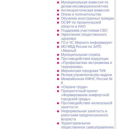
Муниципальная комиссия по
делам несовершеннолетних
Антинаркотическая комиссия
Опека и попечительство
Обучение иностранных граждан
ОСФР по Архангельской
области и НАО
Поддержка участникам СВО
Укрепление общественного
здоровья
ГО и ЧС Мирного информирует
МО МВД России по ЗАТО
г.Мирный
Муниципальная cлужба
Противодействие коррупции
«Профилактика экстремизма и
терроризма»
Мирнинская городская ТИК
Резерв управленческих кадров
Межрайонная ИФНС России №
6
«Охрана труда»
Приоритетный проект
«Формирование комфортной
городской среды»
Противодействие нелегальной
занятости
Неформальная занятость и
работники предпенсионного
возраста
Территориальное
общественное самоуправление