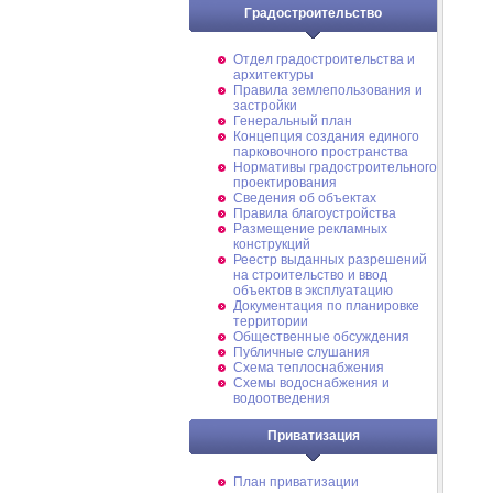
Градостроительство
Отдел градостроительства и
архитектуры
Правила землепользования и
застройки
Генеральный план
Концепция создания единого
парковочного пространства
Нормативы градостроительного
проектирования
Сведения об объектах
Правила благоустройства
Размещение рекламных
конструкций
Реестр выданных разрешений
на строительство и ввод
объектов в эксплуатацию
Документация по планировке
территории
Общественные обсуждения
Публичные слушания
Схема теплоснабжения
Схемы водоснабжения и
водоотведения
Приватизация
План приватизации