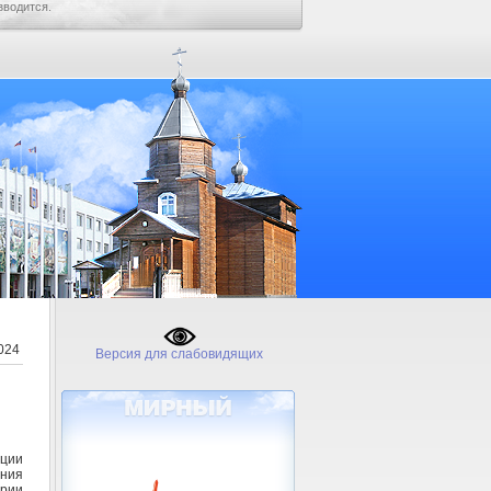
зводится.
024
Версия для слабовидящих
ации
ения
ории