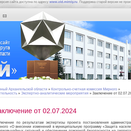
ерсия сайта доступна по адресу
www.old.mirniy.ru
. Поддержка старой версии не прои
ный Архангельской области
»
Контрольно-счетная комиссия Мирного
»
тельность
»
Экспертно-аналитические мероприятия
» Заключение от 02.07.2
аключение от 02.07.2024
лючение
по результатам экспертизы проекта постановления администр
ного «О внесении изменений в муниципальную программу «Защита насел
чрезвычайных ситуаций и обеспечение пожарной безопасности на террит