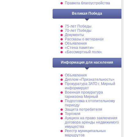
Правила благоустройства
Великая Победа
75-лет Победы
70-лет Победы
Документы
Рассказы о ветеранах
Объявления
«Стена памяти»
«Бессмертный полк»
Информация для населения
Объявления
Диплом «Признательность»
Прокуратура ЗАТО г. Мирный
информирует
Военная прокуратура
гарнизона Мирный
Подготовка к отопительному
периоду
Защита потребителя
Торговля
Аукцион на право заключения
договора аренды недвижимого
имущества
Реестр муниципальных
маршрутов