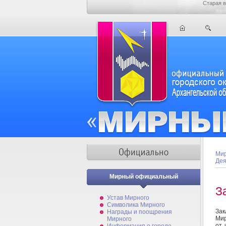
Старая в
Мир
Дея
Мирный официальный
З
Устав Мирного
Символика Мирного
Зак
Награды и поощрения
Мир
Мирного
от 