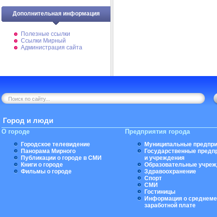
Дополнительная информация
Полезные ссылки
Ссылки Мирный
Администрация сайта
Город и люди
О городе
Предприятия города
Городское телевидение
Муниципальные предпри
Панорама Мирного
Государственные предп
Публикации о городе в СМИ
и учреждения
Книги о городе
Образовательные учреж
Фильмы о городе
Здравоохранение
Спорт
СМИ
Гостиницы
Информация о среднеме
заработной плате