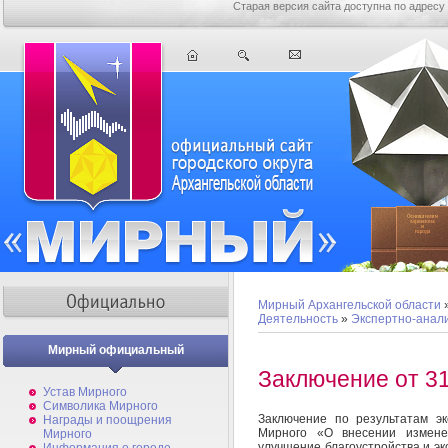
Старая версия сайта доступна по адресу
Мирный Архангельской области
Деятельность
»
Экспертно-анал
Мирный официальный
Заключение от 31
Устав Мирного
Символика Мирного
Заключение по результатам э
Награды и поощрения
Мирного «О внесении измене
Мирного
улучшение благоустройства и э