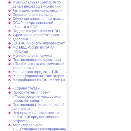
Муниципальная комиссия по
делам несовершеннолетних
Антинаркотическая комиссия
Опека и попечительство
Обучение иностранных граждан
ОСФР по Архангельской
области и НАО
Поддержка участникам СВО
Укрепление общественного
здоровья
ГО и ЧС Мирного информирует
МО МВД России по ЗАТО
г.Мирный
Муниципальная cлужба
Противодействие коррупции
«Профилактика экстремизма и
терроризма»
Мирнинская городская ТИК
Резерв управленческих кадров
Межрайонная ИФНС России №
6
«Охрана труда»
Приоритетный проект
«Формирование комфортной
городской среды»
Противодействие нелегальной
занятости
Неформальная занятость и
работники предпенсионного
возраста
Территориальное
общественное самоуправление