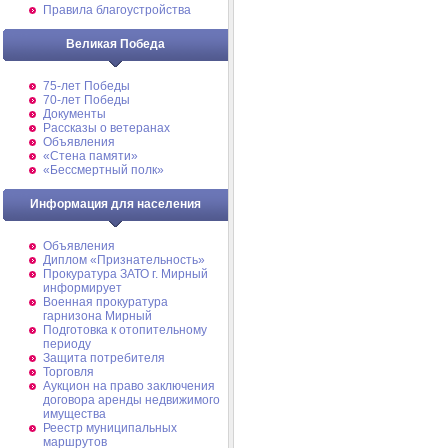
Правила благоустройства
Великая Победа
75-лет Победы
70-лет Победы
Документы
Рассказы о ветеранах
Объявления
«Стена памяти»
«Бессмертный полк»
Информация для населения
Объявления
Диплом «Признательность»
Прокуратура ЗАТО г. Мирный
информирует
Военная прокуратура
гарнизона Мирный
Подготовка к отопительному
периоду
Защита потребителя
Торговля
Аукцион на право заключения
договора аренды недвижимого
имущества
Реестр муниципальных
маршрутов