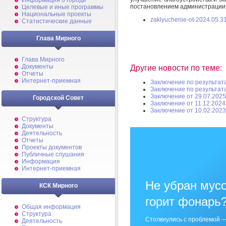
Информация о городе
постановлением администрации 
Целевые и иные программы
Национальные проекты
zaklyuchenie-ot-2024.05.31
Статистические данные
Глава Мирного
Глава Мирного
Документы
Другие новости по теме:
Отчеты
Интернет-приемная
Заключение по результат
Заключение по результат
Заключение от 29.07.2025
Городской Совет
Заключение от 11.12.2024
Заключение от 10.02.2023
Структура
Документы
Деятельность
Отчеты
Проекты документов
Публичные слушания
Информация
Интернет-приемная
Не убран мусо
КСК Мирного
горит фонарь
Общая информация
Структура
Столкнулись с проблемой —
Деятельность