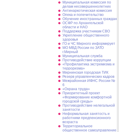
Муниципальная комиссия по
делам несовершеннолетних
Антинаркотическая комиссия
Опека и попечительство
Обучение иностранных граждан
ОСФР по Архангельской
области и НАО
Поддержка участникам СВО
Укрепление общественного
здоровья
ГО и ЧС Мирного информирует
МО МВД России по ЗАТО
г.Мирный
Муниципальная cлужба
Противодействие коррупции
«Профилактика экстремизма и
терроризма»
Мирнинская городская ТИК
Резерв управленческих кадров
Межрайонная ИФНС России №
6
«Охрана труда»
Приоритетный проект
«Формирование комфортной
городской среды»
Противодействие нелегальной
занятости
Неформальная занятость и
работники предпенсионного
возраста
Территориальное
общественное самоуправление