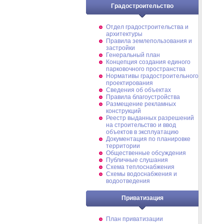
Градостроительство
Отдел градостроительства и
архитектуры
Правила землепользования и
застройки
Генеральный план
Концепция создания единого
парковочного пространства
Нормативы градостроительного
проектирования
Сведения об объектах
Правила благоустройства
Размещение рекламных
конструкций
Реестр выданных разрешений
на строительство и ввод
объектов в эксплуатацию
Документация по планировке
территории
Общественные обсуждения
Публичные слушания
Схема теплоснабжения
Схемы водоснабжения и
водоотведения
Приватизация
План приватизации