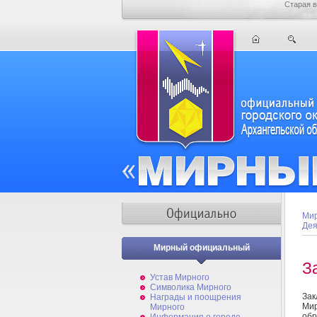
Старая в
Мир
Дея
Мирный официальный
З
Устав Мирного
Символика Мирного
Зак
Награды и поощрения
Ми
Мирного
об