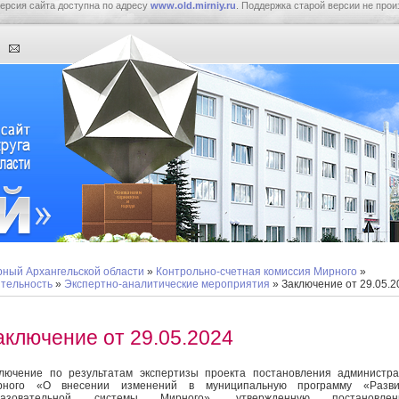
ерсия сайта доступна по адресу
www.old.mirniy.ru
. Поддержка старой версии не прои
ный Архангельской области
»
Контрольно-счетная комиссия Мирного
»
тельность
»
Экспертно-аналитические мероприятия
» Заключение от 29.05.2
аключение от 29.05.2024
лючение по результатам экспертизы проекта постановления администр
рного «О внесении изменений в муниципальную программу «Разви
разовательной системы Мирного», утвержденную постановлен