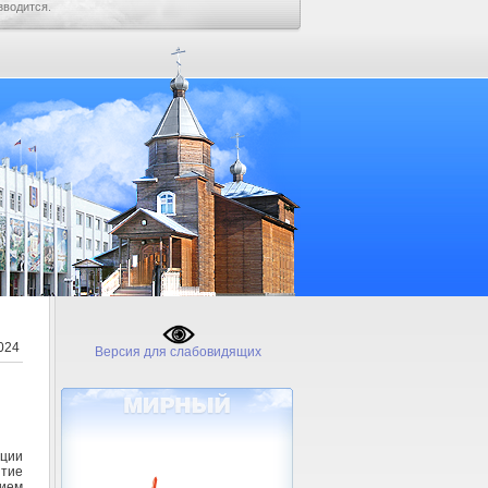
зводится.
024
Версия для слабовидящих
ации
тие
ием