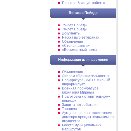
Правила благоустройства
Великая Победа
75-лет Победы
70-лет Победы
Документы
Рассказы о ветеранах
Объявления
«Стена памяти»
«Бессмертный полк»
Информация для населения
Объявления
Диплом «Признательность»
Прокуратура ЗАТО г. Мирный
информирует
Военная прокуратура
гарнизона Мирный
Подготовка к отопительному
периоду
Защита потребителя
Торговля
Аукцион на право заключения
договора аренды недвижимого
имущества
Реестр муниципальных
маршрутов