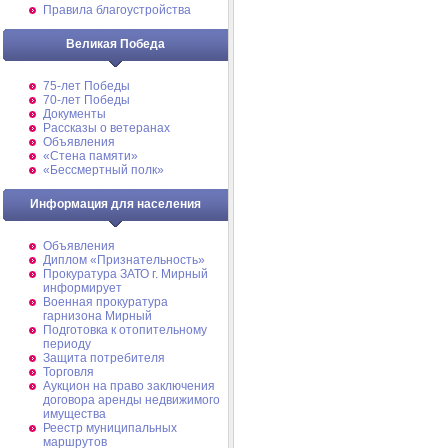
Правила благоустройства
Великая Победа
75-лет Победы
70-лет Победы
Документы
Рассказы о ветеранах
Объявления
«Стена памяти»
«Бессмертный полк»
Информация для населения
Объявления
Диплом «Признательность»
Прокуратура ЗАТО г. Мирный
информирует
Военная прокуратура
гарнизона Мирный
Подготовка к отопительному
периоду
Защита потребителя
Торговля
Аукцион на право заключения
договора аренды недвижимого
имущества
Реестр муниципальных
маршрутов