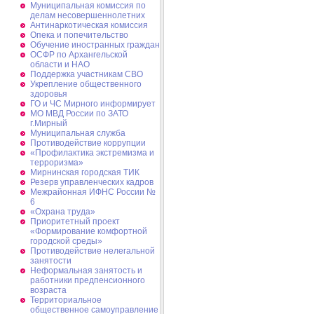
Муниципальная комиссия по
делам несовершеннолетних
Антинаркотическая комиссия
Опека и попечительство
Обучение иностранных граждан
ОСФР по Архангельской
области и НАО
Поддержка участникам СВО
Укрепление общественного
здоровья
ГО и ЧС Мирного информирует
МО МВД России по ЗАТО
г.Мирный
Муниципальная cлужба
Противодействие коррупции
«Профилактика экстремизма и
терроризма»
Мирнинская городская ТИК
Резерв управленческих кадров
Межрайонная ИФНС России №
6
«Охрана труда»
Приоритетный проект
«Формирование комфортной
городской среды»
Противодействие нелегальной
занятости
Неформальная занятость и
работники предпенсионного
возраста
Территориальное
общественное самоуправление