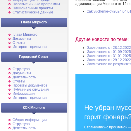
Информация о городе
администрации Мирного от 12 н
Целевые и иные программы
Национальные проекты
zaklyuchenie-ot-2024.04.01
Статистические данные
Глава Мирного
Глава Мирного
Документы
Другие новости по теме:
Отчеты
Интернет-приемная
Заключение от 28.12.2022
Заключение от 01.09.2025
Заключение от 31.01.2025
Городской Совет
Заключение от 29.12.2022
Заключение по результат
Структура
Документы
Деятельность
Отчеты
Проекты документов
Публичные слушания
Информация
Интернет-приемная
Не убран мусо
КСК Мирного
горит фонарь
Общая информация
Структура
Столкнулись с проблемой —
Деятельность