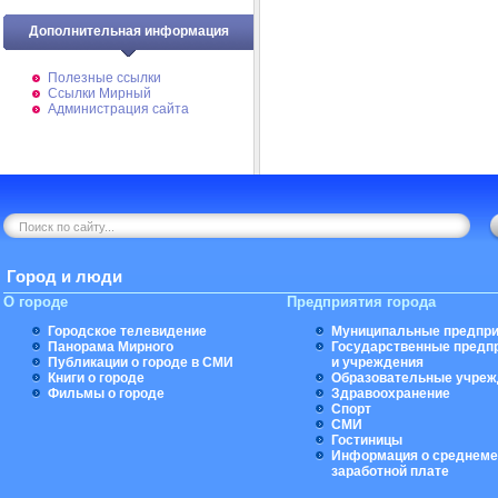
Дополнительная информация
Полезные ссылки
Ссылки Мирный
Администрация сайта
Город и люди
О городе
Предприятия города
Городское телевидение
Муниципальные предпри
Панорама Мирного
Государственные предп
Публикации о городе в СМИ
и учреждения
Книги о городе
Образовательные учреж
Фильмы о городе
Здравоохранение
Спорт
СМИ
Гостиницы
Информация о среднеме
заработной плате