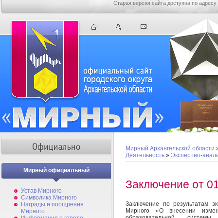
Старая версия сайта доступна по адресу
Мирный Архангельской области
Деятельность
»
Экспертно-анал
Мирный официальный
Заключение от 01
Устав Мирного
Символика Мирного
Заключение по результатам э
Награды и поощрения
Мирного «О внесении измен
Мирного
образовательной системы