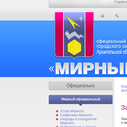
Старая в
Мир
Дея
Мирный официальный
З
Устав Мирного
Символика Мирного
Зак
Награды и поощрения
о б
Мирного