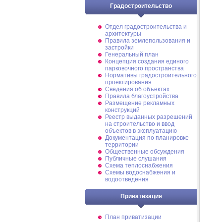
Градостроительство
Отдел градостроительства и
архитектуры
Правила землепользования и
застройки
Генеральный план
Концепция создания единого
парковочного пространства
Нормативы градостроительного
проектирования
Сведения об объектах
Правила благоустройства
Размещение рекламных
конструкций
Реестр выданных разрешений
на строительство и ввод
объектов в эксплуатацию
Документация по планировке
территории
Общественные обсуждения
Публичные слушания
Схема теплоснабжения
Схемы водоснабжения и
водоотведения
Приватизация
План приватизации