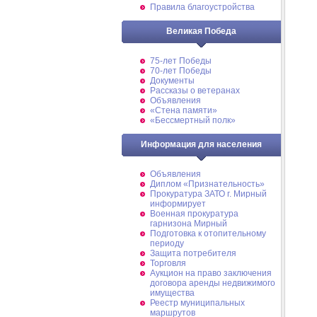
Правила благоустройства
Великая Победа
75-лет Победы
70-лет Победы
Документы
Рассказы о ветеранах
Объявления
«Стена памяти»
«Бессмертный полк»
Информация для населения
Объявления
Диплом «Признательность»
Прокуратура ЗАТО г. Мирный
информирует
Военная прокуратура
гарнизона Мирный
Подготовка к отопительному
периоду
Защита потребителя
Торговля
Аукцион на право заключения
договора аренды недвижимого
имущества
Реестр муниципальных
маршрутов