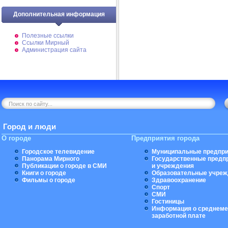
Дополнительная информация
Полезные ссылки
Ссылки Мирный
Администрация сайта
Город и люди
О городе
Предприятия города
Городское телевидение
Муниципальные предпри
Панорама Мирного
Государственные предп
Публикации о городе в СМИ
и учреждения
Книги о городе
Образовательные учреж
Фильмы о городе
Здравоохранение
Спорт
СМИ
Гостиницы
Информация о среднеме
заработной плате