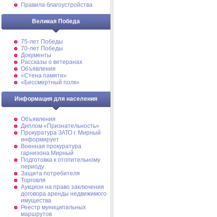
Правила благоустройства
Великая Победа
75-лет Победы
70-лет Победы
Документы
Рассказы о ветеранах
Объявления
«Стена памяти»
«Бессмертный полк»
Информация для населения
Объявления
Диплом «Признательность»
Прокуратура ЗАТО г. Мирный
информирует
Военная прокуратура
гарнизона Мирный
Подготовка к отопительному
периоду
Защита потребителя
Торговля
Аукцион на право заключения
договора аренды недвижимого
имущества
Реестр муниципальных
маршрутов