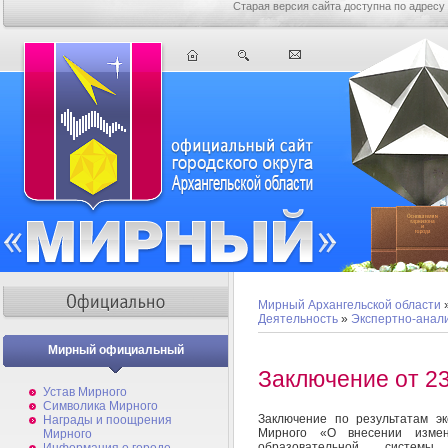
Старая версия сайта доступна по адресу
Мирный Архангельской области
Деятельность
»
Экспертно-анал
Мирный официальный
Заключение от 23
Устав Мирного
Символика Мирного
Заключение по результатам э
Награды и поощрения
Мирного «О внесении измен
Мирного
образовательной системы