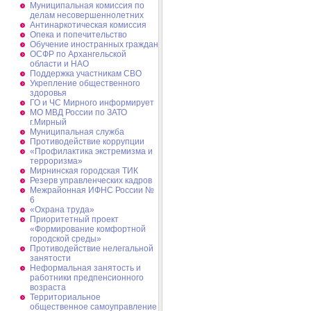
Муниципальная комиссия по
делам несовершеннолетних
Антинаркотическая комиссия
Опека и попечительство
Обучение иностранных граждан
ОСФР по Архангельской
области и НАО
Поддержка участникам СВО
Укрепление общественного
здоровья
ГО и ЧС Мирного информирует
МО МВД России по ЗАТО
г.Мирный
Муниципальная cлужба
Противодействие коррупции
«Профилактика экстремизма и
терроризма»
Мирнинская городская ТИК
Резерв управленческих кадров
Межрайонная ИФНС России №
6
«Охрана труда»
Приоритетный проект
«Формирование комфортной
городской среды»
Противодействие нелегальной
занятости
Неформальная занятость и
работники предпенсионного
возраста
Территориальное
общественное самоуправление