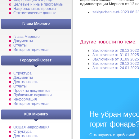
Информация о городе
администрации Мирного от 12 н
Целевые и иные программы
Национальные проекты
zaklyuchenie-ot-2023.06.23
Статистические данные
Глава Мирного
Глава Мирного
Документы
Другие новости по теме:
Отчеты
Интернет-приемная
Заключение от 28.12.2022
Заключение от 31.01.2025
Заключение от 01.09.2025
Городской Совет
Заключение от 29.12.2022
Заключение от 24.01.2023
Структура
Документы
Деятельность
Отчеты
Проекты документов
Публичные слушания
Информация
Интернет-приемная
Не убран мусо
КСК Мирного
горит фонарь
Общая информация
Структура
Столкнулись с проблемой —
Деятельность