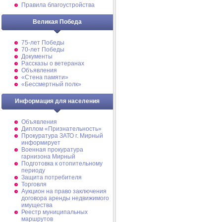
Правила благоустройства
Великая Победа
75-лет Победы
70-лет Победы
Документы
Рассказы о ветеранах
Объявления
«Стена памяти»
«Бессмертный полк»
Информация для населения
Объявления
Диплом «Признательность»
Прокуратура ЗАТО г. Мирный
информирует
Военная прокуратура
гарнизона Мирный
Подготовка к отопительному
периоду
Защита потребителя
Торговля
Аукцион на право заключения
договора аренды недвижимого
имущества
Реестр муниципальных
маршрутов