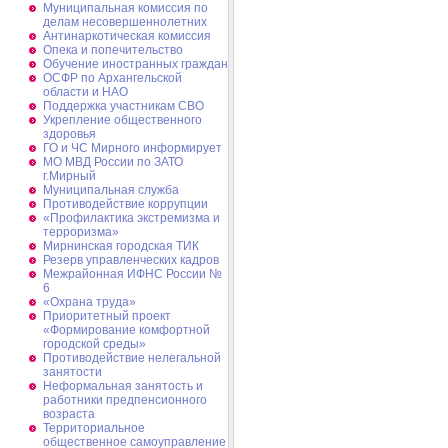
Муниципальная комиссия по
делам несовершеннолетних
Антинаркотическая комиссия
Опека и попечительство
Обучение иностранных граждан
ОСФР по Архангельской
области и НАО
Поддержка участникам СВО
Укрепление общественного
здоровья
ГО и ЧС Мирного информирует
МО МВД России по ЗАТО
г.Мирный
Муниципальная cлужба
Противодействие коррупции
«Профилактика экстремизма и
терроризма»
Мирнинская городская ТИК
Резерв управленческих кадров
Межрайонная ИФНС России №
6
«Охрана труда»
Приоритетный проект
«Формирование комфортной
городской среды»
Противодействие нелегальной
занятости
Неформальная занятость и
работники предпенсионного
возраста
Территориальное
общественное самоуправление