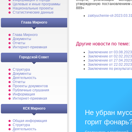
Информация о городе
утвержденную
постановлением
Целевые и иные программы
8
89
»
Национальные проекты
Статистические данные
zaklyuchenie-ot-2023.03.31
Глава Мирного
Глава Мирного
Документы
Отчеты
Другие новости по теме:
Интернет-приемная
Заключение от 03.08.2023
Заключение от 02.02.2023
Городской Совет
Заключение от 27.04.2023
Заключение от 22.02.2023
Заключение по результат
Структура
Документы
Деятельность
Отчеты
Проекты документов
Публичные слушания
Информация
Интернет-приемная
КСК Мирного
Не убран мусо
горит фонарь
Общая информация
Структура
Деятельность