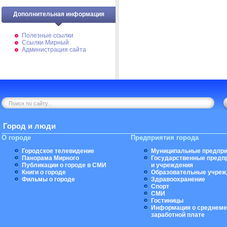
Дополнительная информация
Полезные ссылки
Ссылки Мирный
Администрация сайта
Город и люди
О городе
Предприятия города
Городское телевидение
Муниципальные предпри
Панорама Мирного
Государственные предп
Публикации о городе в СМИ
и учреждения
Книги о городе
Образовательные учреж
Фильмы о городе
Здравоохранение
Спорт
СМИ
Гостиницы
Информация о среднеме
заработной плате