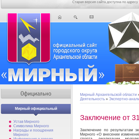
Старая версия сайта доступна по адресу
Мирный Архангельской области
Деятельность
»
Экспертно-анал
Мирный официальный
Заключение от 31
Устав Мирного
Символика Мирного
Заключение
по результатам э
Награды и поощрения
Мирного
«О внесении изменени
Мирного
спорта, реализации
молоде