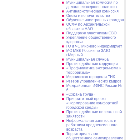
Муниципальная комиссия по
делам несовершеннолетних
Антинаркотическая комиссия
Опека и попечительство
Обучение иностранных граждан
ОСФР по Архангельской
области и НАО
Поддержка участникам СВО
Укрепление общественного
здоровья
ГО и ЧС Мирного информирует
МО МВД России по ЗАТО
г.Мирный
Муниципальная cлужба
Противодействие коррупции
«Профилактика экстремизма и
терроризма»
Мирнинская городская ТИК
Резерв управленческих кадров
Межрайонная ИФНС России №
6
«Охрана труда»
Приоритетный проект
«Формирование комфортной
городской среды»
Противодействие нелегальной
занятости
Неформальная занятость и
работники предпенсионного
возраста
Территориальное
общественное самоуправление