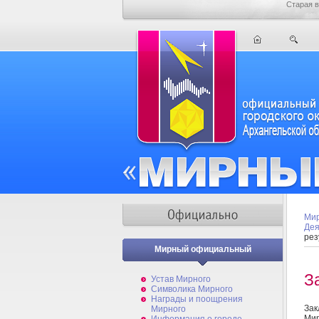
Старая в
Мир
Дея
рез
Мирный официальный
З
Устав Мирного
Символика Мирного
Награды и поощрения
Зак
Мирного
Ми