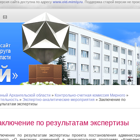
ерсия сайта доступна по адресу
www.old.mirniy.ru
. Поддержка старой версии не прои
ный Архангельской области
»
Контрольно-счетная комиссия Мирного
»
тельность
»
Экспертно-аналитические мероприятия
» Заключение по
ультатам экспертизы
аключение по результатам экспертизы
лючение по результатам экспертизы проекта постановления администр
рного «О внесении изменений в муниципальную программу «Комплекс