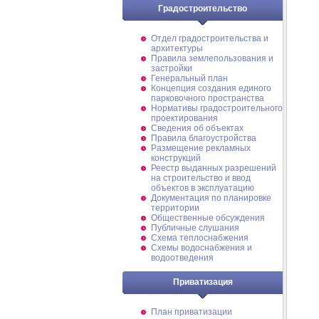
Градостроительство
Отдел градостроительства и
архитектуры
Правила землепользования и
застройки
Генеральный план
Концепция создания единого
парковочного пространства
Нормативы градостроительного
проектирования
Сведения об объектах
Правила благоустройства
Размещение рекламных
конструкций
Реестр выданных разрешений
на строительство и ввод
объектов в эксплуатацию
Документация по планировке
территории
Общественные обсуждения
Публичные слушания
Схема теплоснабжения
Схемы водоснабжения и
водоотведения
Приватизация
План приватизации