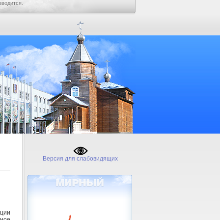
зводится.
Версия для слабовидящих
ации
ное