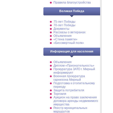
Правила благоустройства
Великая Победа
75-лет Победы
70-лет Победы
Документы
Рассказы о ветеранах
Объявления
«Стена памяти»
«Бессмертный полк»
Информация для населения
Объявления
Диплом «Признательность»
Прокуратура ЗАТО г. Мирный
информирует
Военная прокуратура
гарнизона Мирный
Подготовка к отопительному
периоду
Защита потребителя
Торговля
Аукцион на право заключения
договора аренды недвижимого
имущества
Реестр муниципальных
маршрутов