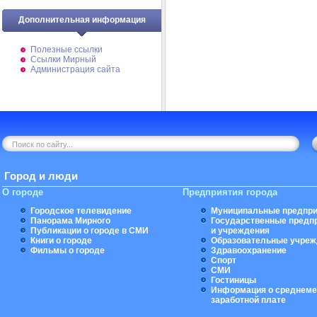
Дополнительная информация
Полезные ссылки
Ссылки Мирный
Администрация сайта
Город и люди
О городе
Предприятия города
Городское телевидение
Муниципальные предпри
Панорама Мирного
Государственные предп
Публикации о городе в СМИ
и учреждения
Книги о городе
Образовательные учреж
Фильмы о городе
Здравоохранение
Спорт
СМИ
Гостиницы
Информация о среднеме
заработной плате