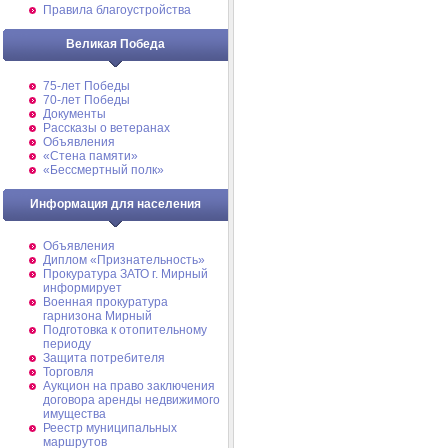
Правила благоустройства
Великая Победа
75-лет Победы
70-лет Победы
Документы
Рассказы о ветеранах
Объявления
«Стена памяти»
«Бессмертный полк»
Информация для населения
Объявления
Диплом «Признательность»
Прокуратура ЗАТО г. Мирный
информирует
Военная прокуратура
гарнизона Мирный
Подготовка к отопительному
периоду
Защита потребителя
Торговля
Аукцион на право заключения
договора аренды недвижимого
имущества
Реестр муниципальных
маршрутов