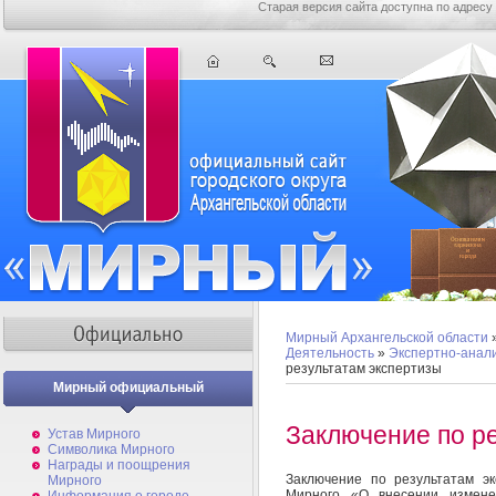
Старая версия сайта доступна по адресу
Мирный Архангельской области
Деятельность
»
Экспертно-анал
результатам экспертизы
Мирный официальный
Заключение по р
Устав Мирного
Символика Мирного
Награды и поощрения
Заключение по результатам э
Мирного
Мирного «О внесении измене