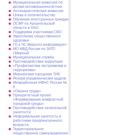
Муниципальная комиссия по
делам несовершеннолетних
Антинаркотическая комиссия
Опека и попечительство
Обучение иностранных граждан
ОСФР по Архангельской
области и НАО
Поддержка участникам СВО
Укрепление общественного
здоровья
ГО и ЧС Мирного информирует
МО МВД России по ЗАТО
г.Мирный
Муниципальная cлужба
Противодействие коррупции
«Профилактика экстремизма и
терроризма»
Мирнинская городская ТИК
Резерв управленческих кадров
Межрайонная ИФНС России №
6
«Охрана труда»
Приоритетный проект
«Формирование комфортной
городской среды»
Противодействие нелегальной
занятости
Неформальная занятость и
работники предпенсионного
возраста
Территориальное
общественное самоуправление