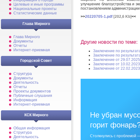
Информация о городе
улучшение благоустройства и э
Целевые и иные программы
постановлением администрации 
Национальные проекты
Статистические данные
>>
20220705-1.pdf
[202,6 Kb]
<<
Глава Мирного
Глава Мирного
Документы
Другие новости по теме:
Отчеты
Интернет-приемная
Заключение по результат
Заключение по результат
Заключение от 29.07.2025
Городской Совет
Заключение от 10.02.2023
Заключение от 22.02.2023
Структура
Документы
Деятельность
Отчеты
Проекты документов
Публичные слушания
Информация
Интернет-приемная
Не убран мусо
КСК Мирного
горит фонарь
Общая информация
Структура
Столкнулись с проблемой —
Деятельность