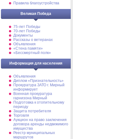
Правила благоустройства
Великая Победа
75-лет Победы
70-лет Победы
Документы
Рассказы о ветеранах
Объявления
«Стена памяти»
«Бессмертный полк»
Информация для населения
Объявления
Диплом «Признательность»
Прокуратура ЗАТО г. Мирный
информирует
Военная прокуратура
гарнизона Мирный
Подготовка к отопительному
периоду
Защита потребителя
Торговля
Аукцион на право заключения
договора аренды недвижимого
имущества
Реестр муниципальных
маршрутов