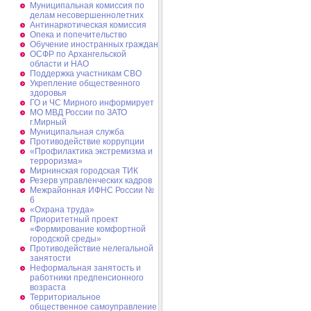
Муниципальная комиссия по
делам несовершеннолетних
Антинаркотическая комиссия
Опека и попечительство
Обучение иностранных граждан
ОСФР по Архангельской
области и НАО
Поддержка участникам СВО
Укрепление общественного
здоровья
ГО и ЧС Мирного информирует
МО МВД России по ЗАТО
г.Мирный
Муниципальная cлужба
Противодействие коррупции
«Профилактика экстремизма и
терроризма»
Мирнинская городская ТИК
Резерв управленческих кадров
Межрайонная ИФНС России №
6
«Охрана труда»
Приоритетный проект
«Формирование комфортной
городской среды»
Противодействие нелегальной
занятости
Неформальная занятость и
работники предпенсионного
возраста
Территориальное
общественное самоуправление