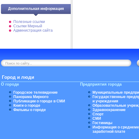
Дополнительная информация
Полезные ссылки
Ссылки Мирный
Администрация сайта
Город и люди
О городе
Предприятия города
Городское телевидение
Муниципальные предпри
Панорама Мирного
Государственные предп
Публикации о городе в СМИ
и учреждения
Книги о городе
Образовательные учреж
Фильмы о городе
Здравоохранение
Спорт
СМИ
Гостиницы
Информация о среднеме
заработной плате