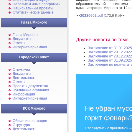
Информация о городе
образовательной системы
Целевые и иные программы
администрации Мирного от 12 н
Национальные проекты
Статистические данные
>>
20220602.pdf
[172,6 Kb]
<<
Глава Мирного
Глава Мирного
Документы
Другие новости по теме:
Отчеты
Интернет-приемная
Заключение от 31.01.2025
Заключение от 29.12.2022
Заключение от 28.12.2022
Городской Совет
Заключение от 01.09.2025
Заключение по результат
Структура
Документы
Деятельность
Отчеты
Проекты документов
Публичные слушания
Информация
Интернет-приемная
Не убран мусо
КСК Мирного
горит фонарь
Общая информация
Структура
Столкнулись с проблемой —
Деятельность