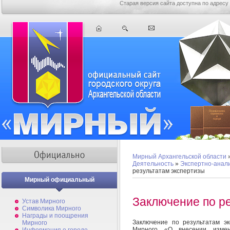
Старая версия сайта доступна по адресу
Мирный Архангельской области
Деятельность
»
Экспертно-анал
результатам экспертизы
Мирный официальный
Заключение по р
Устав Мирного
Символика Мирного
Награды и поощрения
Заключение по результатам э
Мирного
Мирного «О внесении измен