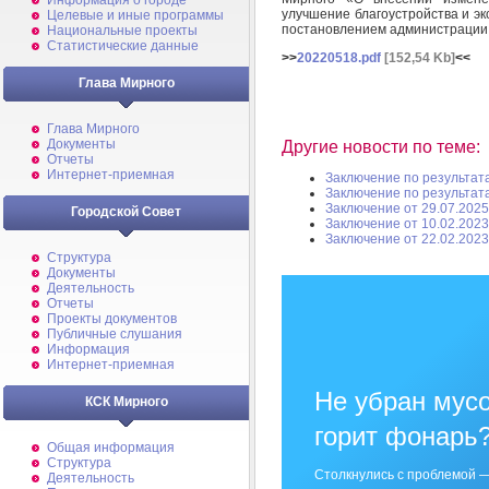
Информация о городе
улучшение благоустройства и э
Целевые и иные программы
постановлением администрации 
Национальные проекты
Статистические данные
>>
20220518.pdf
[152,54 Kb]
<<
Глава Мирного
Глава Мирного
Документы
Другие новости по теме:
Отчеты
Интернет-приемная
Заключение по результат
Заключение по результат
Заключение от 29.07.2025
Городской Совет
Заключение от 10.02.2023
Заключение от 22.02.2023
Структура
Документы
Деятельность
Отчеты
Проекты документов
Публичные слушания
Информация
Интернет-приемная
Не убран мусо
КСК Мирного
горит фонарь
Общая информация
Структура
Столкнулись с проблемой —
Деятельность