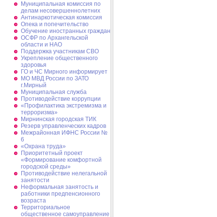
Муниципальная комиссия по
делам несовершеннолетних
Антинаркотическая комиссия
Опека и попечительство
Обучение иностранных граждан
ОСФР по Архангельской
области и НАО
Поддержка участникам СВО
Укрепление общественного
здоровья
ГО и ЧС Мирного информирует
МО МВД России по ЗАТО
г.Мирный
Муниципальная cлужба
Противодействие коррупции
«Профилактика экстремизма и
терроризма»
Мирнинская городская ТИК
Резерв управленческих кадров
Межрайонная ИФНС России №
6
«Охрана труда»
Приоритетный проект
«Формирование комфортной
городской среды»
Противодействие нелегальной
занятости
Неформальная занятость и
работники предпенсионного
возраста
Территориальное
общественное самоуправление