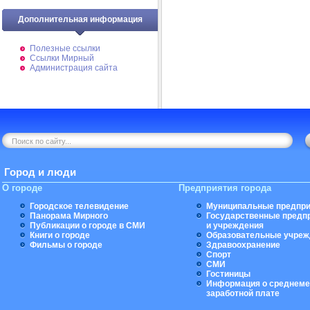
Дополнительная информация
Полезные ссылки
Ссылки Мирный
Администрация сайта
Город и люди
О городе
Предприятия города
Городское телевидение
Муниципальные предпри
Панорама Мирного
Государственные предп
Публикации о городе в СМИ
и учреждения
Книги о городе
Образовательные учреж
Фильмы о городе
Здравоохранение
Спорт
СМИ
Гостиницы
Информация о среднеме
заработной плате