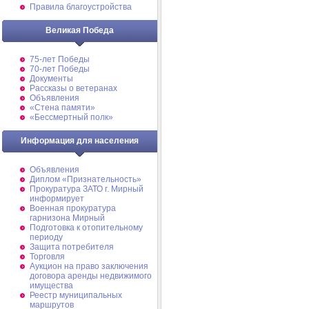
Правила благоустройства
Великая Победа
75-лет Победы
70-лет Победы
Документы
Рассказы о ветеранах
Объявления
«Стена памяти»
«Бессмертный полк»
Информация для населения
Объявления
Диплом «Признательность»
Прокуратура ЗАТО г. Мирный
информирует
Военная прокуратура
гарнизона Мирный
Подготовка к отопительному
периоду
Защита потребителя
Торговля
Аукцион на право заключения
договора аренды недвижимого
имущества
Реестр муниципальных
маршрутов