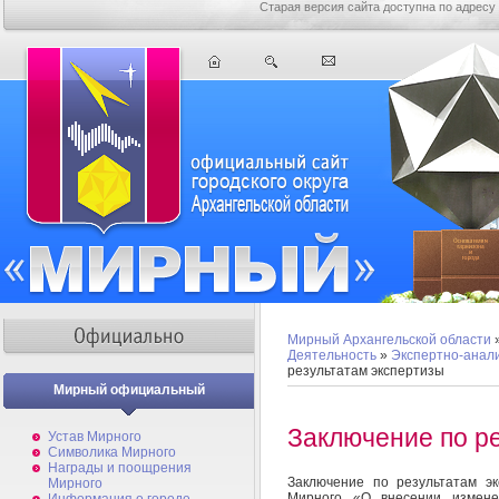
Старая версия сайта доступна по адресу
Мирный Архангельской области
Деятельность
»
Экспертно-анал
результатам экспертизы
Мирный официальный
Заключение по р
Устав Мирного
Символика Мирного
Награды и поощрения
Заключение по результатам э
Мирного
Мирного «О внесении измене