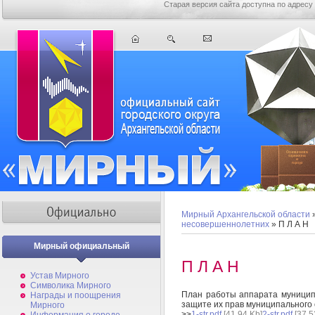
Старая версия сайта доступна по адресу
Мирный Архангельской области
несовершеннолетних
» П Л А Н
Мирный официальный
П Л А Н
Устав Мирного
Символика Мирного
План работы аппарата муницип
Награды и поощрения
защите их прав муниципального
Мирного
>>
1-str.pdf
[41,94 Kb]
2-str.pdf
[37,5