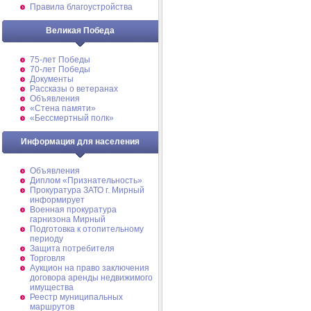
Правила благоустройства
Великая Победа
75-лет Победы
70-лет Победы
Документы
Рассказы о ветеранах
Объявления
«Стена памяти»
«Бессмертный полк»
Информация для населения
Объявления
Диплом «Признательность»
Прокуратура ЗАТО г. Мирный
информирует
Военная прокуратура
гарнизона Мирный
Подготовка к отопительному
периоду
Защита потребителя
Торговля
Аукцион на право заключения
договора аренды недвижимого
имущества
Реестр муниципальных
маршрутов