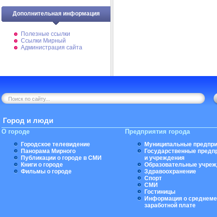
Дополнительная информация
Полезные ссылки
Ссылки Мирный
Администрация сайта
Город и люди
О городе
Предприятия города
Городское телевидение
Муниципальные предпри
Панорама Мирного
Государственные предп
Публикации о городе в СМИ
и учреждения
Книги о городе
Образовательные учреж
Фильмы о городе
Здравоохранение
Спорт
СМИ
Гостиницы
Информация о среднеме
заработной плате