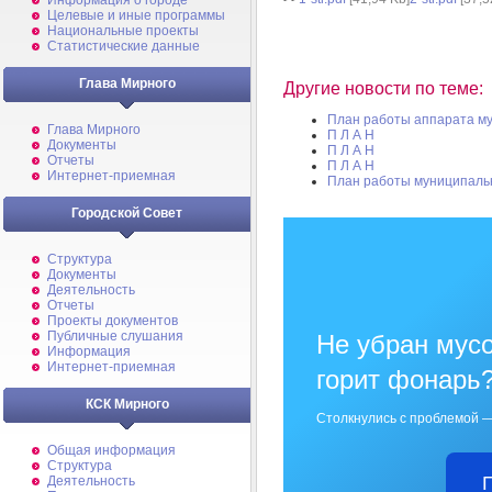
Информация о городе
Целевые и иные программы
Национальные проекты
Статистические данные
Глава Мирного
Другие новости по теме:
План работы аппарата м
Глава Мирного
П Л А Н
Документы
П Л А Н
Отчеты
П Л А Н
Интернет-приемная
План работы муниципаль
Городской Совет
Структура
Документы
Деятельность
Отчеты
Проекты документов
Публичные слушания
Не убран мусо
Информация
Интернет-приемная
горит фонарь
КСК Мирного
Столкнулись с проблемой —
Общая информация
Структура
Деятельность