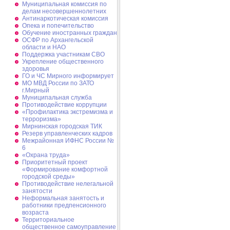
Муниципальная комиссия по
делам несовершеннолетних
Антинаркотическая комиссия
Опека и попечительство
Обучение иностранных граждан
ОСФР по Архангельской
области и НАО
Поддержка участникам СВО
Укрепление общественного
здоровья
ГО и ЧС Мирного информирует
МО МВД России по ЗАТО
г.Мирный
Муниципальная cлужба
Противодействие коррупции
«Профилактика экстремизма и
терроризма»
Мирнинская городская ТИК
Резерв управленческих кадров
Межрайонная ИФНС России №
6
«Охрана труда»
Приоритетный проект
«Формирование комфортной
городской среды»
Противодействие нелегальной
занятости
Неформальная занятость и
работники предпенсионного
возраста
Территориальное
общественное самоуправление