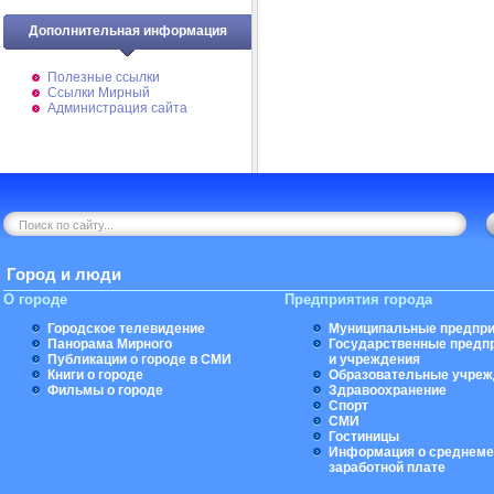
Дополнительная информация
Полезные ссылки
Ссылки Мирный
Администрация сайта
Город и люди
О городе
Предприятия города
Городское телевидение
Муниципальные предпри
Панорама Мирного
Государственные предп
Публикации о городе в СМИ
и учреждения
Книги о городе
Образовательные учреж
Фильмы о городе
Здравоохранение
Спорт
СМИ
Гостиницы
Информация о среднеме
заработной плате