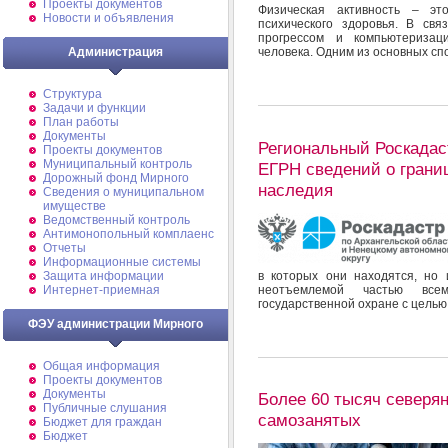
Проекты документов
Физическая активность – э
Новости и объявления
психического здоровья. В св
прогрессом и компьютеризац
Администрация
человека. Одним из основных сп
Структура
Задачи и функции
План работы
Документы
Региональный Роскадас
Проекты документов
Муниципальный контроль
ЕГРН сведений о границ
Дорожный фонд Мирного
наследия
Cведения о муниципальном
имуществе
Ведомственный контроль
Антимонопольный комплаенс
Отчеты
Информационные системы
в которых они находятся, но
Защита информации
неотъемлемой частью всем
Интернет-приемная
государственной охране с целью
ФЭУ администрации Мирного
Общая информация
Проекты документов
Документы
Более 60 тысяч северян
Публичные слушания
самозанятых
Бюджет для граждан
Бюджет