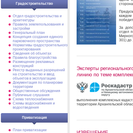
Градостроительство
сторона
Предусм
каждом
Отдел градостроительства и
победит
архитектуры
Правила землепользования и
За доп
застройки
отдел 
Генеральный план
Мирного
Концепция создания единого
301) до 
парковочного пространства
Нормативы градостроительного
проектирования
Сведения об объектах
Правила благоустройства
Размещение рекламных
конструкций
Эксперты региональног
Реестр выданных разрешений
линию по теме комплек
на строительство и ввод
объектов в эксплуатацию
Документация по планировке
территории
Общественные обсуждения
Публичные слушания
Схема теплоснабжения
выполнения комплексных кадаст
Схемы водоснабжения и
территории Архангельской облас
водоотведения
Приватизация
План приватизации
ИЗВЕЩЕНИЕ