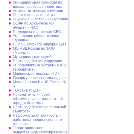
Муниципальная комиссия по
делам несовершеннолетних
Антинаркотическая комиссия
Опека и попечительство
Обучение иностранных граждан
ОСФР по Архангельской
области и НАО
Поддержка участникам СВО
Укрепление общественного
здоровья
ГО и ЧС Мирного информирует
МО МВД России по ЗАТО
г.Мирный
Муниципальная cлужба
Противодействие коррупции
«Профилактика экстремизма и
терроризма»
Мирнинская городская ТИК
Резерв управленческих кадров
Межрайонная ИФНС России №
6
«Охрана труда»
Приоритетный проект
«Формирование комфортной
городской среды»
Противодействие нелегальной
занятости
Неформальная занятость и
работники предпенсионного
возраста
Территориальное
общественное самоуправление