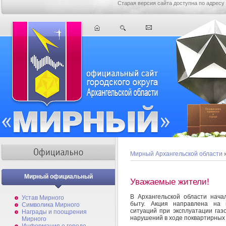
Старая версия сайта доступна по адресу
Мирный Архангельской области
Мирный официальный
Уважаемые жители!
В Архангельской области нача
Устав Мирного
быту. Акция направлена на 
Символика Мирного
ситуаций при эксплуатации газ
Награды и поощрения
нарушений в ходе поквартирных
Мирного