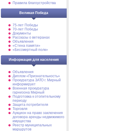
Правила благоустройства
Великая Победа
75-лет Победы
70-лет Победы
Документы
Рассказы о ветеранах
Объявления
«Стена памяти»
«Бессмертный полк»
Информация для населения
Объявления
Диплом «Признательность»
Прокуратура ЗАТО г. Мирный
информирует
Военная прокуратура
гарнизона Мирный
Подготовка к отопительному
периоду
Защита потребителя
Торговля
Аукцион на право заключения
договора аренды недвижимого
имущества
Реестр муниципальных
маршрутов