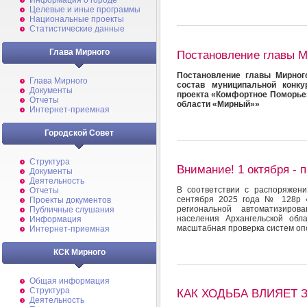
Информация о городе
Целевые и иные программы
Национальные проекты
Статистические данные
Глава Мирного
Постановление главы 
Постановление главы Мирног
Глава Мирного
состав муниципальной конку
Документы
проекта «Комфортное Поморье»
Отчеты
области «Мирный»»
Интернет-приемная
Городской Совет
Структура
Внимание! 1 октября - 
Документы
Деятельность
В соответствии с распоряжен
Отчеты
сентября 2025 года № 128р «
Проекты документов
региональной автоматизиров
Публичные слушания
населения Архангельской обл
Информация
масштабная проверка систем о
Интернет-приемная
КСК Мирного
Общая информация
Структура
КАК ХОДЬБА ВЛИЯЕТ 
Деятельность