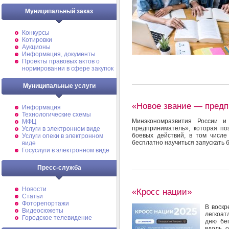
Муниципальный заказ
Конкурсы
Котировки
Аукционы
Информация, документы
Проекты правовых актов о
нормировании в сфере закупок
Муниципальные услуги
«Новое звание — пред
Информация
Технологические схемы
Минэкономразвития России 
МФЦ
предприниматель», которая п
Услуги в электронном виде
боевых действий, в том числ
Услуги опеки в электронном
бесплатно научиться запускать б
виде
Госуслуги в электронном виде
Пресс-служба
Новости
«Кросс нации»
Статьи
Фоторепортажи
В воскр
Видеосюжеты
легкоат
Городское телевидение
дню бе
вдоль 