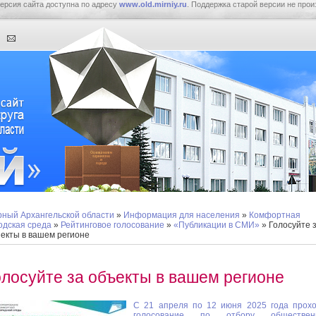
ерсия сайта доступна по адресу
www.old.mirniy.ru
. Поддержка старой версии не прои
ный Архангельской области
»
Информация для населения
»
Комфортная
одская среда
»
Рейтинговое голосование
»
«Публикации в СМИ»
» Голосуйте 
екты в вашем регионе
олосуйте за объекты в вашем регионе
С 21 апреля по 12 июня 2025 года прох
голосование по отбору обществен