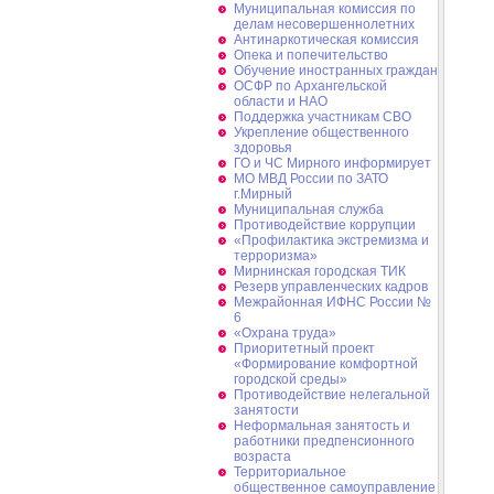
Муниципальная комиссия по
делам несовершеннолетних
Антинаркотическая комиссия
Опека и попечительство
Обучение иностранных граждан
ОСФР по Архангельской
области и НАО
Поддержка участникам СВО
Укрепление общественного
здоровья
ГО и ЧС Мирного информирует
МО МВД России по ЗАТО
г.Мирный
Муниципальная cлужба
Противодействие коррупции
«Профилактика экстремизма и
терроризма»
Мирнинская городская ТИК
Резерв управленческих кадров
Межрайонная ИФНС России №
6
«Охрана труда»
Приоритетный проект
«Формирование комфортной
городской среды»
Противодействие нелегальной
занятости
Неформальная занятость и
работники предпенсионного
возраста
Территориальное
общественное самоуправление