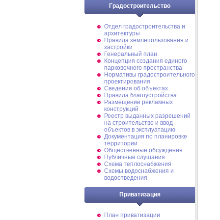
Градостроительство
Отдел градостроительства и
архитектуры
Правила землепользования и
застройки
Генеральный план
Концепция создания единого
парковочного пространства
Нормативы градостроительного
проектирования
Сведения об объектах
Правила благоустройства
Размещение рекламных
конструкций
Реестр выданных разрешений
на строительство и ввод
объектов в эксплуатацию
Документация по планировке
территории
Общественные обсуждения
Публичные слушания
Схема теплоснабжения
Схемы водоснабжения и
водоотведения
Приватизация
План приватизации