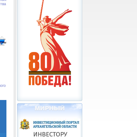
ства
вого