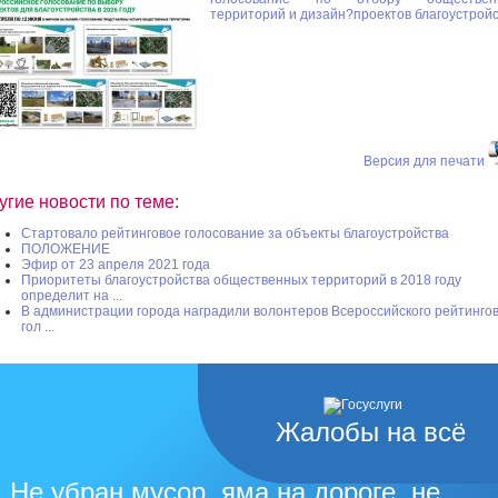
территорий и дизайн?проектов благоустрой
Версия для печати
угие новости по теме:
Стартовало рейтинговое голосование за объекты благоустройства
ПОЛОЖЕНИЕ
Эфир от 23 апреля 2021 года
Приоритеты благоустройства общественных территорий в 2018 году
определит на ...
В администрации города наградили волонтеров Всероссийского рейтинго
гол ...
Жалобы на всё
Не убран мусор, яма на дороге, не