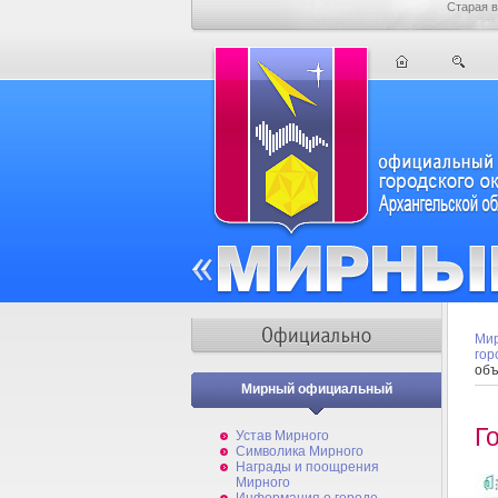
Старая в
Мир
гор
объ
Мирный официальный
Г
Устав Мирного
Символика Мирного
Награды и поощрения
Мирного