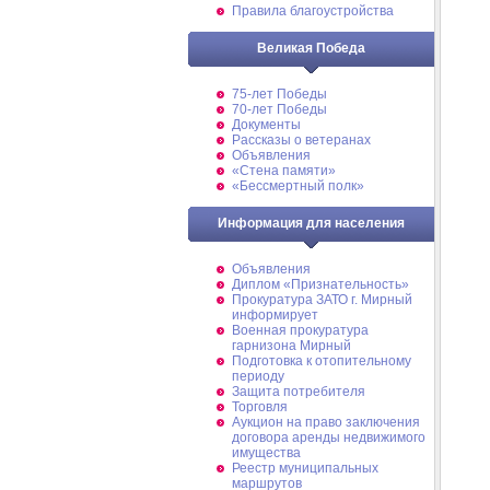
Правила благоустройства
Великая Победа
75-лет Победы
70-лет Победы
Документы
Рассказы о ветеранах
Объявления
«Стена памяти»
«Бессмертный полк»
Информация для населения
Объявления
Диплом «Признательность»
Прокуратура ЗАТО г. Мирный
информирует
Военная прокуратура
гарнизона Мирный
Подготовка к отопительному
периоду
Защита потребителя
Торговля
Аукцион на право заключения
договора аренды недвижимого
имущества
Реестр муниципальных
маршрутов