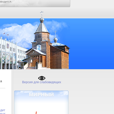
зводится.
за
Версия для слабовидящих
одит
ных