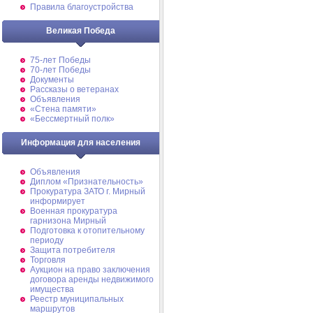
Правила благоустройства
Великая Победа
75-лет Победы
70-лет Победы
Документы
Рассказы о ветеранах
Объявления
«Стена памяти»
«Бессмертный полк»
Информация для населения
Объявления
Диплом «Признательность»
Прокуратура ЗАТО г. Мирный
информирует
Военная прокуратура
гарнизона Мирный
Подготовка к отопительному
периоду
Защита потребителя
Торговля
Аукцион на право заключения
договора аренды недвижимого
имущества
Реестр муниципальных
маршрутов