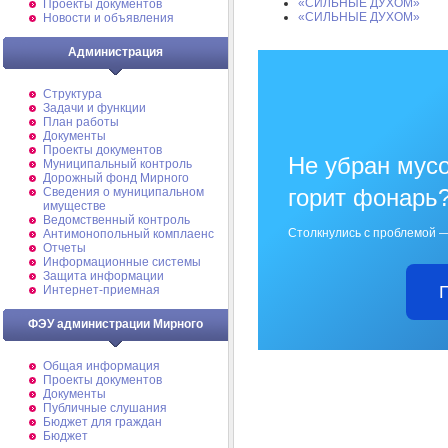
«СИЛЬНЫЕ ДУХОМ»
Проекты документов
«СИЛЬНЫЕ ДУХОМ»
Новости и объявления
Администрация
Структура
Задачи и функции
План работы
Документы
Проекты документов
Не убран мусо
Муниципальный контроль
Дорожный фонд Мирного
горит фонарь
Cведения о муниципальном
имуществе
Ведомственный контроль
Столкнулись с проблемой —
Антимонопольный комплаенс
Отчеты
Информационные системы
Защита информации
Интернет-приемная
ФЭУ администрации Мирного
Общая информация
Проекты документов
Документы
Публичные слушания
Бюджет для граждан
Бюджет