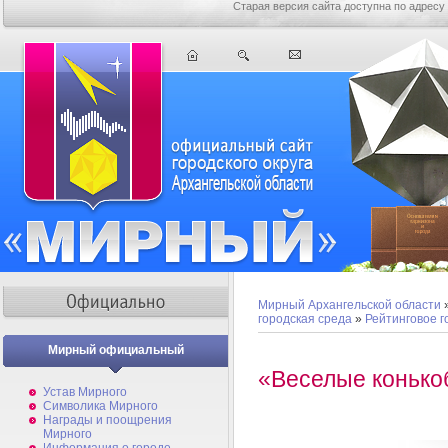
Старая версия сайта доступна по адресу
Мирный Архангельской области
городская среда
»
Рейтинговое 
Мирный официальный
«Веселые коньк
Устав Мирного
Символика Мирного
Награды и поощрения
Мирного