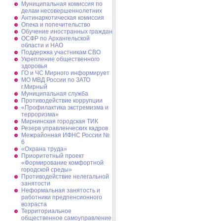
Муниципальная комиссия по
делам несовершеннолетних
Антинаркотическая комиссия
Опека и попечительство
Обучение иностранных граждан
ОСФР по Архангельской
области и НАО
Поддержка участникам СВО
Укрепление общественного
здоровья
ГО и ЧС Мирного информирует
МО МВД России по ЗАТО
г.Мирный
Муниципальная cлужба
Противодействие коррупции
«Профилактика экстремизма и
терроризма»
Мирнинская городская ТИК
Резерв управленческих кадров
Межрайонная ИФНС России №
6
«Охрана труда»
Приоритетный проект
«Формирование комфортной
городской среды»
Противодействие нелегальной
занятости
Неформальная занятость и
работники предпенсионного
возраста
Территориальное
общественное самоуправление