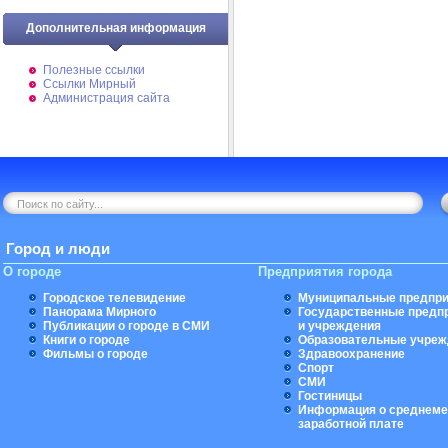
Дополнительная информация
Полезные ссылки
Ссылки Мирный
Администрация сайта
Город и люди
О городе
Предприятия города
Городское телевидение
Муниципальные предпри
Панорама Мирного
Государственные предп
Публикации о городе в СМИ
и учреждения
Книги о городе
Образовательные учреж
Фильмы о городе
Здравоохранение
Спорт
СМИ
Гостиницы
Информация о среднеме
заработной плате