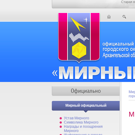
Старая в
Мир
гор
Мирный официальный
М
Устав Мирного
Символика Мирного
Награды и поощрения
Мирного