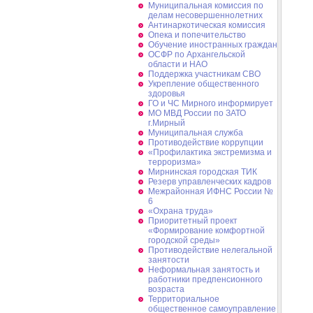
Муниципальная комиссия по
делам несовершеннолетних
Антинаркотическая комиссия
Опека и попечительство
Обучение иностранных граждан
ОСФР по Архангельской
области и НАО
Поддержка участникам СВО
Укрепление общественного
здоровья
ГО и ЧС Мирного информирует
МО МВД России по ЗАТО
г.Мирный
Муниципальная cлужба
Противодействие коррупции
«Профилактика экстремизма и
терроризма»
Мирнинская городская ТИК
Резерв управленческих кадров
Межрайонная ИФНС России №
6
«Охрана труда»
Приоритетный проект
«Формирование комфортной
городской среды»
Противодействие нелегальной
занятости
Неформальная занятость и
работники предпенсионного
возраста
Территориальное
общественное самоуправление