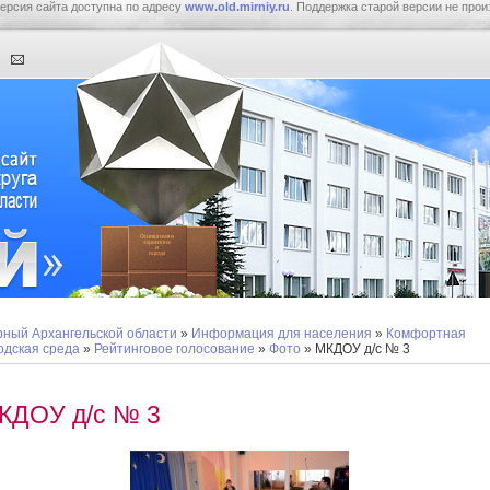
ерсия сайта доступна по адресу
www.old.mirniy.ru
. Поддержка старой версии не прои
ный Архангельской области
»
Информация для населения
»
Комфортная
одская среда
»
Рейтинговое голосование
»
Фото
» МКДОУ д/с № 3
КДОУ д/с № 3