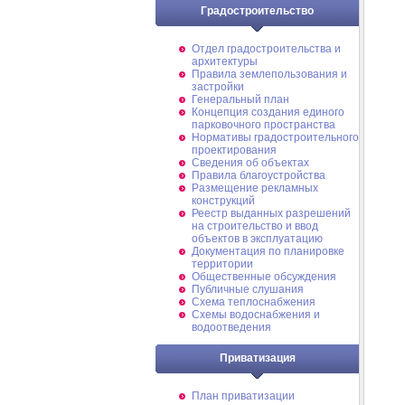
Градостроительство
Отдел градостроительства и
архитектуры
Правила землепользования и
застройки
Генеральный план
Концепция создания единого
парковочного пространства
Нормативы градостроительного
проектирования
Сведения об объектах
Правила благоустройства
Размещение рекламных
конструкций
Реестр выданных разрешений
на строительство и ввод
объектов в эксплуатацию
Документация по планировке
территории
Общественные обсуждения
Публичные слушания
Схема теплоснабжения
Схемы водоснабжения и
водоотведения
Приватизация
План приватизации