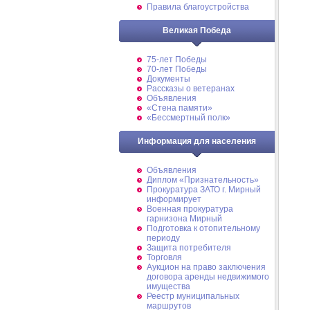
Правила благоустройства
Великая Победа
75-лет Победы
70-лет Победы
Документы
Рассказы о ветеранах
Объявления
«Стена памяти»
«Бессмертный полк»
Информация для населения
Объявления
Диплом «Признательность»
Прокуратура ЗАТО г. Мирный
информирует
Военная прокуратура
гарнизона Мирный
Подготовка к отопительному
периоду
Защита потребителя
Торговля
Аукцион на право заключения
договора аренды недвижимого
имущества
Реестр муниципальных
маршрутов