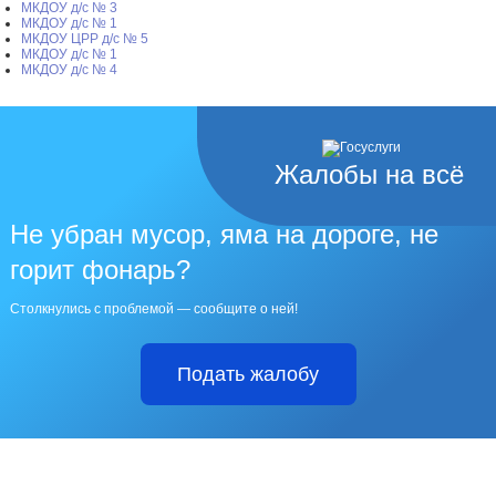
МКДОУ д/с № 3
МКДОУ д/с № 1
МКДОУ ЦРР д/с № 5
МКДОУ д/с № 1
МКДОУ д/с № 4
Жалобы на всё
Не убран мусор, яма на дороге, не
горит фонарь?
Столкнулись с проблемой — сообщите о ней!
Подать жалобу