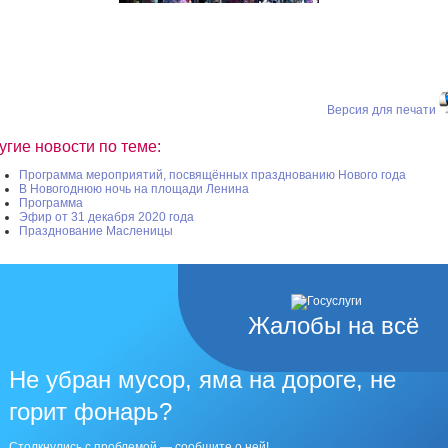
Версия для печати
угие новости по теме:
Программа мероприятий, посвящённых празднованию Нового года
В Новогоднюю ночь на площади Ленина
Программа
Эфир от 31 декабря 2020 года
Празднование Масленицы
Жалобы на всё
Не убран мусор, яма на дороге, не
горит фонарь?
Столкнулись с проблемой — сообщите о ней!