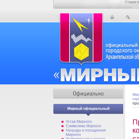
Старая в
Мир
гор
про
Мирный официальный
П
Устав Мирного
Символика Мирного
к
Награды и поощрения
Мирного
с