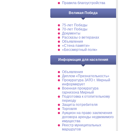
Правила благоустройства
Великая Победа
75-лет Победы
70-лет Победы
Документы
Рассказы о ветеранах
Объявления
«Стена памяти»
«Бессмертный полк»
Информация для населения
Объявления
Диплом «Признательность»
Прокуратура ЗАТО г. Мирный
информирует
Военная прокуратура
гарнизона Мирный
Подготовка к отопительному
периоду
Защита потребителя
Торговля
Аукцион на право заключения
договора аренды недвижимого
имущества
Реестр муниципальных
маршрутов