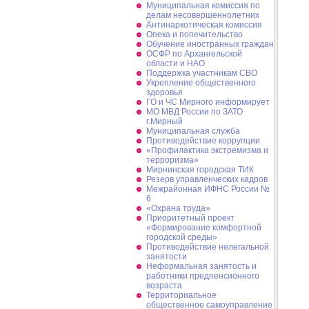
Муниципальная комиссия по
делам несовершеннолетних
Антинаркотическая комиссия
Опека и попечительство
Обучение иностранных граждан
ОСФР по Архангельской
области и НАО
Поддержка участникам СВО
Укрепление общественного
здоровья
ГО и ЧС Мирного информирует
МО МВД России по ЗАТО
г.Мирный
Муниципальная cлужба
Противодействие коррупции
«Профилактика экстремизма и
терроризма»
Мирнинская городская ТИК
Резерв управленческих кадров
Межрайонная ИФНС России №
6
«Охрана труда»
Приоритетный проект
«Формирование комфортной
городской среды»
Противодействие нелегальной
занятости
Неформальная занятость и
работники предпенсионного
возраста
Территориальное
общественное самоуправление