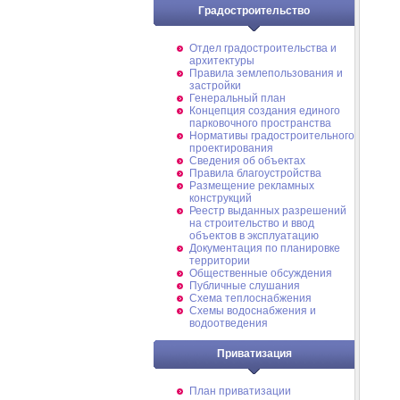
Градостроительство
Отдел градостроительства и
архитектуры
Правила землепользования и
застройки
Генеральный план
Концепция создания единого
парковочного пространства
Нормативы градостроительного
проектирования
Сведения об объектах
Правила благоустройства
Размещение рекламных
конструкций
Реестр выданных разрешений
на строительство и ввод
объектов в эксплуатацию
Документация по планировке
территории
Общественные обсуждения
Публичные слушания
Схема теплоснабжения
Схемы водоснабжения и
водоотведения
Приватизация
План приватизации