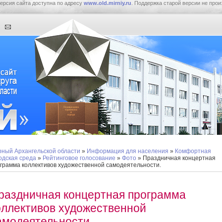
ерсия сайта доступна по адресу
www.old.mirniy.ru
. Поддержка старой версии не прои
ный Архангельской области
»
Информация для населения
»
Комфортная
одская среда
»
Рейтинговое голосование
»
Фото
» Праздничная концертная
грамма коллективов художественной самодеятельности.
раздничная концертная программа
оллективов художественной
амодеятельности.