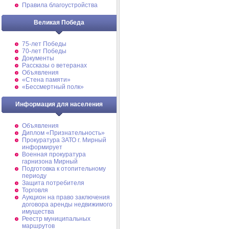
Правила благоустройства
Великая Победа
75-лет Победы
70-лет Победы
Документы
Рассказы о ветеранах
Объявления
«Стена памяти»
«Бессмертный полк»
Информация для населения
Объявления
Диплом «Признательность»
Прокуратура ЗАТО г. Мирный
информирует
Военная прокуратура
гарнизона Мирный
Подготовка к отопительному
периоду
Защита потребителя
Торговля
Аукцион на право заключения
договора аренды недвижимого
имущества
Реестр муниципальных
маршрутов