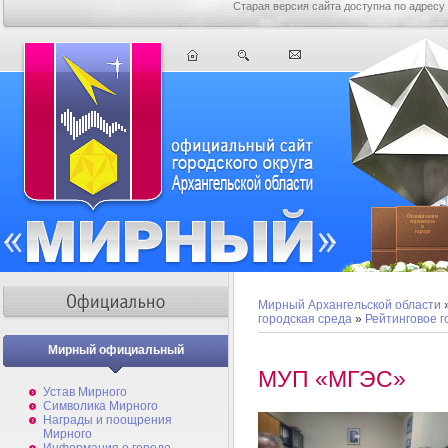
Старая версия сайта доступна по адресу
Мирный Архангельской области
городская среда
»
Рейтинговое 
Мирный официальный
МУП «МГЭС»
Устав Мирного
Символика Мирного
Награды и поощрения
Мирного