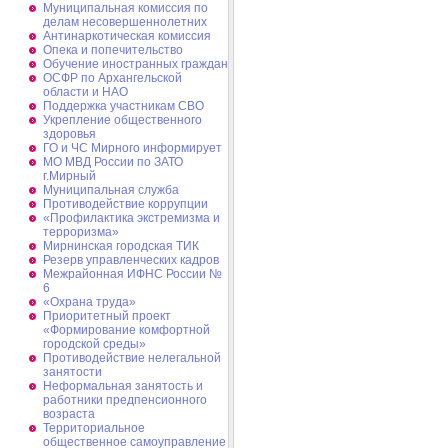
Муниципальная комиссия по
делам несовершеннолетних
Антинаркотическая комиссия
Опека и попечительство
Обучение иностранных граждан
ОСФР по Архангельской
области и НАО
Поддержка участникам СВО
Укрепление общественного
здоровья
ГО и ЧС Мирного информирует
МО МВД России по ЗАТО
г.Мирный
Муниципальная cлужба
Противодействие коррупции
«Профилактика экстремизма и
терроризма»
Мирнинская городская ТИК
Резерв управленческих кадров
Межрайонная ИФНС России №
6
«Охрана труда»
Приоритетный проект
«Формирование комфортной
городской среды»
Противодействие нелегальной
занятости
Неформальная занятость и
работники предпенсионного
возраста
Территориальное
общественное самоуправление