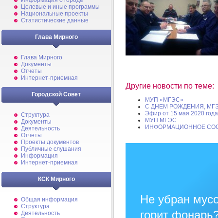
Информация о городе
Целевые и иные программы
Национальные проекты
Статистические данные
Глава Мирного
Глава Мирного
Документы
Отчеты
Интернет-приемная
Другие новости по теме:
Городской Совет
МУП «МГЭС»
С ДНЕМ РОЖДЕНИЯ, МГЭ
Эфир от 15 мая 2020 года
Структура
МУП МГЭС
Документы
ИНФОРМАЦИОННОЕ СО
Деятельность
Отчеты
Проекты документов
Публичные слушания
Информация
Интернет-приемная
КСК Мирного
Не убран мусо
Общая информация
Структура
горит фонарь
Деятельность