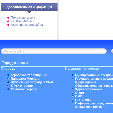
Дополнительная информация
Полезные ссылки
Ссылки Мирный
Администрация сайта
Город и люди
О городе
Предприятия города
Городское телевидение
Муниципальные предпри
Панорама Мирного
Государственные предп
Публикации о городе в СМИ
и учреждения
Книги о городе
Образовательные учреж
Фильмы о городе
Здравоохранение
Спорт
СМИ
Гостиницы
Информация о среднеме
заработной плате