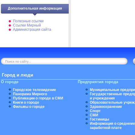
Дополнительная информация
Полезные ссылки
Ссылки Мирный
Администрация сайта
Город и люди
О городе
Предприятия города
Городское телевидение
Муниципальные предпри
Панорама Мирного
Государственные предп
Публикации о городе в СМИ
и учреждения
Книги о городе
Образовательные учреж
Фильмы о городе
Здравоохранение
Спорт
СМИ
Гостиницы
Информация о среднеме
заработной плате