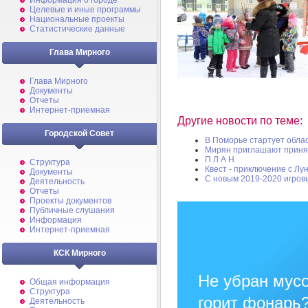
Информация о городе
Целевые и иные программы
Национальные проекты
Статистические данные
Глава Мирного
Глава Мирного
Документы
Отчеты
Интернет-приемная
Другие новости по теме:
Городской Совет
В Поморье стартует обла
Мирян приглашают принят
П Л А Н
Структура
Квест - приключение с Лу
Документы
С новым 2019-2020 игров
Деятельность
Отчеты
Проекты документов
Публичные слушания
Информация
Интернет-приемная
КСК Мирного
Не убран мусо
Общая информация
Структура
горит фонарь
Деятельность