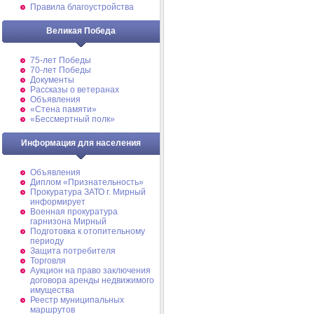
Правила благоустройства
Великая Победа
75-лет Победы
70-лет Победы
Документы
Рассказы о ветеранах
Объявления
«Стена памяти»
«Бессмертный полк»
Информация для населения
Объявления
Диплом «Признательность»
Прокуратура ЗАТО г. Мирный
информирует
Военная прокуратура
гарнизона Мирный
Подготовка к отопительному
периоду
Защита потребителя
Торговля
Аукцион на право заключения
договора аренды недвижимого
имущества
Реестр муниципальных
маршрутов