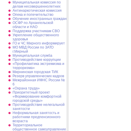
Муниципальная комиссия по
делам несовершеннолетних
Антинаркотическая комиссия
Опека и попечительство
Обучение иностранных граждан
ОСФР по Архангельской
области и НАО
Поддержка участникам СВО
Укрепление общественного
здоровья
ГО и ЧС Мирного информирует
МО МВД России по ЗАТО
г.Мирный
Муниципальная cлужба
Противодействие коррупции
«Профилактика экстремизма и
терроризма»
Мирнинская городская ТИК
Резерв управленческих кадров
Межрайонная ИФНС России №
6
«Охрана труда»
Приоритетный проект
«Формирование комфортной
городской среды»
Противодействие нелегальной
занятости
Неформальная занятость и
работники предпенсионного
возраста
Территориальное
общественное самоуправление