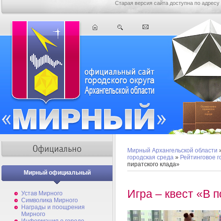
Старая версия сайта доступна по адресу
Мирный Архангельской области
городская среда
»
Рейтинговое 
пиратского клада»
Мирный официальный
Игра – квест «В 
Устав Мирного
Символика Мирного
Награды и поощрения
Мирного