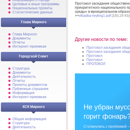
Информация о городе
Протокол заседания общественн
Целевые и иные программы
приоритетного национального п
Национальные проекты
среды» в муниципальном образо
Статистические данные
>>
vkladka-reyting1.pdf
[160,29 Kb]
Глава Мирного
Глава Мирного
Документы
Другие новости по теме:
Отчеты
Интернет-приемная
Протокол заседания общ
Протокол заседания общ
Протокол
Городской Совет
Протокол
ПРОТОКОЛ
Структура
Документы
Деятельность
Отчеты
Проекты документов
Публичные слушания
Информация
Интернет-приемная
Не убран мусо
КСК Мирного
горит фонарь
Общая информация
Структура
Столкнулись с проблемой —
Деятельность