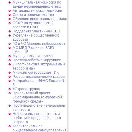
Муниципальная комиссия по
делам несовершеннолетних
Антинаркотическая комиссия
Опека и попечительство
Обучение иностранных граждан
ОСФР по Архангельской
области и НАО
Поддержка участникам СВО
Укрепление общественного
здоровья
ГО и ЧС Мирного информирует
МО МВД России по ЗАТО
г.Мирный
Муниципальная cлужба
Противодействие коррупции
«Профилактика экстремизма и
терроризма»
Мирнинская городская ТИК
Резерв управленческих кадров
Межрайонная ИФНС России №
6
«Охрана труда»
Приоритетный проект
«Формирование комфортной
городской среды»
Противодействие нелегальной
занятости
Неформальная занятость и
работники предпенсионного
возраста
Территориальное
общественное самоуправление