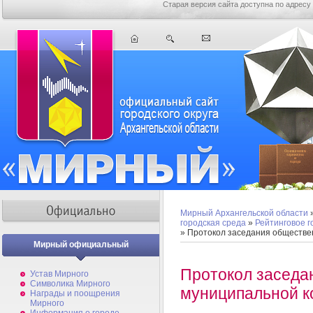
Старая версия сайта доступна по адресу
Мирный Архангельской области
городская среда
»
Рейтинговое 
» Протокол заседания обществе
Мирный официальный
Протокол заседа
Устав Мирного
Символика Мирного
муниципальной к
Награды и поощрения
Мирного