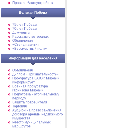
Правила благоустройства
Великая Победа
75-лет Победы
70-лет Победы
Документы
Рассказы о ветеранах
Объявления
«Стена памяти»
«Бессмертный полк»
Информация для населения
Объявления
Диплом «Признательность»
Прокуратура ЗАТО г. Мирный
информирует
Военная прокуратура
гарнизона Мирный
Подготовка к отопительному
периоду
Защита потребителя
Торговля
Аукцион на право заключения
договора аренды недвижимого
имущества
Реестр муниципальных
маршрутов