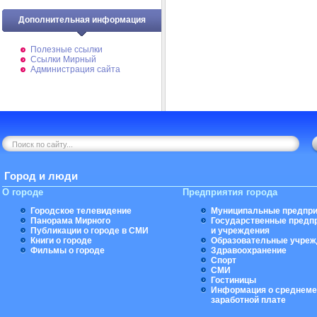
Дополнительная информация
Полезные ссылки
Ссылки Мирный
Администрация сайта
Город и люди
О городе
Предприятия города
Городское телевидение
Муниципальные предпри
Панорама Мирного
Государственные предп
Публикации о городе в СМИ
и учреждения
Книги о городе
Образовательные учреж
Фильмы о городе
Здравоохранение
Спорт
СМИ
Гостиницы
Информация о среднеме
заработной плате