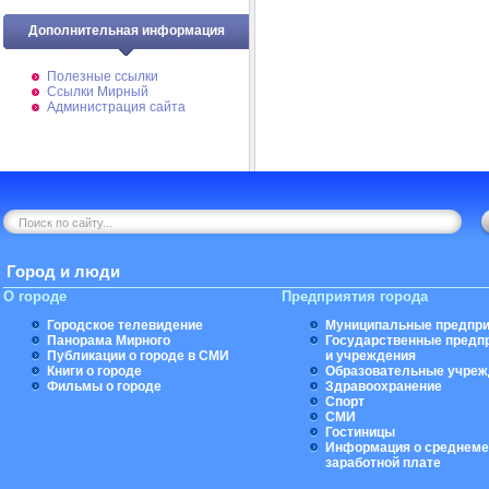
Дополнительная информация
Полезные ссылки
Ссылки Мирный
Администрация сайта
Город и люди
О городе
Предприятия города
Городское телевидение
Муниципальные предпри
Панорама Мирного
Государственные предп
Публикации о городе в СМИ
и учреждения
Книги о городе
Образовательные учреж
Фильмы о городе
Здравоохранение
Спорт
СМИ
Гостиницы
Информация о среднеме
заработной плате