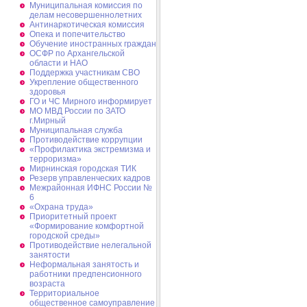
Муниципальная комиссия по
делам несовершеннолетних
Антинаркотическая комиссия
Опека и попечительство
Обучение иностранных граждан
ОСФР по Архангельской
области и НАО
Поддержка участникам СВО
Укрепление общественного
здоровья
ГО и ЧС Мирного информирует
МО МВД России по ЗАТО
г.Мирный
Муниципальная cлужба
Противодействие коррупции
«Профилактика экстремизма и
терроризма»
Мирнинская городская ТИК
Резерв управленческих кадров
Межрайонная ИФНС России №
6
«Охрана труда»
Приоритетный проект
«Формирование комфортной
городской среды»
Противодействие нелегальной
занятости
Неформальная занятость и
работники предпенсионного
возраста
Территориальное
общественное самоуправление