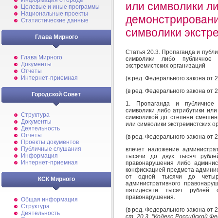
Информация о городе
или символики л
Целевые и иные программы
Национальные проекты
демонстрировани
Статистические данные
символики экстр
Глава Мирного
Статья 20.3. Пропаганда и публ
Глава Мирного
символики либо публичное 
Документы
экстремистских организаций
Отчеты
Интернет-приемная
(в ред. Федерального закона от 
(в ред. Федерального закона от 
Городской Совет
1. Пропаганда и публичное 
символики либо атрибутики или
Структура
символикой до степени смешен
Документы
или символики экстремистских о
Деятельность
Отчеты
(в ред. Федерального закона от 
Проекты документов
Публичные слушания
влечет наложение администра
Информация
тысячи до двух тысяч рубле
Интернет-приемная
правонарушения либо админис
конфискацией предмета админис
от одной тысячи до четыр
КСК Мирного
административного правонаруш
пятидесяти тысяч рублей с
правонарушения.
Общая информация
Структура
(в ред. Федерального закона от 
Деятельность
ст. 20.3, "Кодекс Российской 