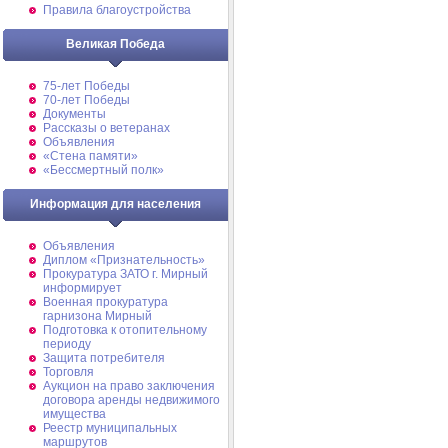
Правила благоустройства
Великая Победа
75-лет Победы
70-лет Победы
Документы
Рассказы о ветеранах
Объявления
«Стена памяти»
«Бессмертный полк»
Информация для населения
Объявления
Диплом «Признательность»
Прокуратура ЗАТО г. Мирный
информирует
Военная прокуратура
гарнизона Мирный
Подготовка к отопительному
периоду
Защита потребителя
Торговля
Аукцион на право заключения
договора аренды недвижимого
имущества
Реестр муниципальных
маршрутов