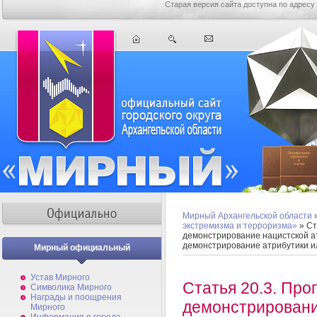
Старая версия сайта доступна по адресу
Мирный Архангельской области
экстремизма и терроризма»
» Ст
демонстрирование нацистской а
демонстрирование атрибутики и
Мирный официальный
Устав Мирного
Статья 20.3. Про
Символика Мирного
Награды и поощрения
демонстрировани
Мирного