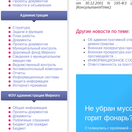
Проекты документов
от 30.12.2001 N 195-ФЗ (р
Новости и объявления
{КонсультантПлюс}
Администрация
Структура
Другие новости по теме:
Задачи и функции
План работы
Об административной отв
Документы
демонстрирова ...
Проекты документов
Военная прокуратура гар
Муниципальный контроль
Военная прокуратура раз
Дорожный фонд Мирного
противодейств ...
Cведения о муниципальном
ИНФОРМАЦИОННОЕ СО
имуществе
Ответственность за прес
Ведомственный контроль
Антимонопольный комплаенс
Отчеты
Информационные системы
Защита информации
Интернет-приемная
ФЭУ администрации Мирного
Не убран мусо
Общая информация
Проекты документов
горит фонарь
Документы
Публичные слушания
Бюджет для граждан
Столкнулись с проблемой —
Бюджет