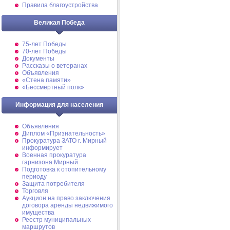
Правила благоустройства
Великая Победа
75-лет Победы
70-лет Победы
Документы
Рассказы о ветеранах
Объявления
«Стена памяти»
«Бессмертный полк»
Информация для населения
Объявления
Диплом «Признательность»
Прокуратура ЗАТО г. Мирный
информирует
Военная прокуратура
гарнизона Мирный
Подготовка к отопительному
периоду
Защита потребителя
Торговля
Аукцион на право заключения
договора аренды недвижимого
имущества
Реестр муниципальных
маршрутов