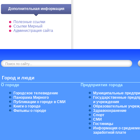
Дополнительная информация
Полезные ссылки
Ссылки Мирный
Администрация сайта
Город и люди
О городе
Предприятия города
Городское телевидение
Муниципальные предпри
Панорама Мирного
Государственные предп
Публикации о городе в СМИ
и учреждения
Книги о городе
Образовательные учреж
Фильмы о городе
Здравоохранение
Спорт
СМИ
Гостиницы
Информация о среднеме
заработной плате