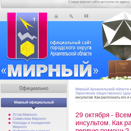
Старая версия сайта доступна по адресу
Мирный Архангельской области
Укрепление общественного здор
инсультом. Как распознать его 
Мирный официальный
29 октября - Все
Устав Мирного
Символика Мирного
инсультом. Как р
Награды и поощрения
Мирного
первую помощь?