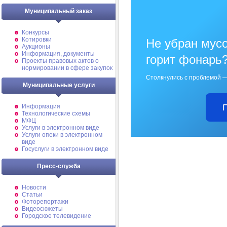
Муниципальный заказ
Конкурсы
Котировки
Не убран мусо
Аукционы
Информация, документы
горит фонарь
Проекты правовых актов о
нормировании в сфере закупок
Столкнулись с проблемой —
Муниципальные услуги
Информация
Технологические схемы
МФЦ
Услуги в электронном виде
Услуги опеки в электронном
виде
Госуслуги в электронном виде
Пресс-служба
Новости
Статьи
Фоторепортажи
Видеосюжеты
Городское телевидение