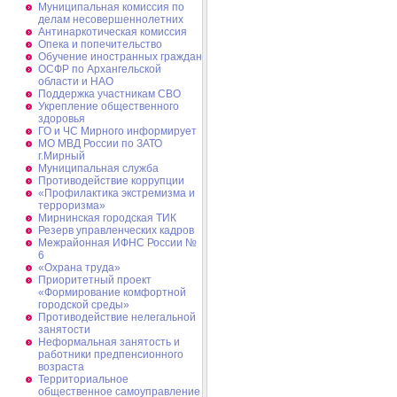
Муниципальная комиссия по
делам несовершеннолетних
Антинаркотическая комиссия
Опека и попечительство
Обучение иностранных граждан
ОСФР по Архангельской
области и НАО
Поддержка участникам СВО
Укрепление общественного
здоровья
ГО и ЧС Мирного информирует
МО МВД России по ЗАТО
г.Мирный
Муниципальная cлужба
Противодействие коррупции
«Профилактика экстремизма и
терроризма»
Мирнинская городская ТИК
Резерв управленческих кадров
Межрайонная ИФНС России №
6
«Охрана труда»
Приоритетный проект
«Формирование комфортной
городской среды»
Противодействие нелегальной
занятости
Неформальная занятость и
работники предпенсионного
возраста
Территориальное
общественное самоуправление