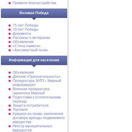
Правила благоустройства
Великая Победа
75-лет Победы
70-лет Победы
Документы
Рассказы о ветеранах
Объявления
«Стена памяти»
«Бессмертный полк»
Информация для населения
Объявления
Диплом «Признательность»
Прокуратура ЗАТО г. Мирный
информирует
Военная прокуратура
гарнизона Мирный
Подготовка к отопительному
периоду
Защита потребителя
Торговля
Аукцион на право заключения
договора аренды недвижимого
имущества
Реестр муниципальных
маршрутов