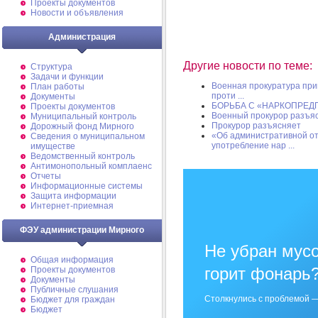
Проекты документов
Новости и объявления
Администрация
Другие новости по теме:
Структура
Задачи и функции
Военная прокуратура при
План работы
проти ...
Документы
БОРЬБА С «НАРКОПРЕ
Проекты документов
Военный прокурор разъя
Муниципальный контроль
Прокурор разъясняет
Дорожный фонд Мирного
«Об административной о
Cведения о муниципальном
употребление нар ...
имуществе
Ведомственный контроль
Антимонопольный комплаенс
Отчеты
Информационные системы
Защита информации
Интернет-приемная
ФЭУ администрации Мирного
Не убран мусо
Общая информация
горит фонарь
Проекты документов
Документы
Публичные слушания
Столкнулись с проблемой —
Бюджет для граждан
Бюджет