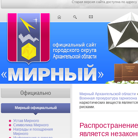
Старая версия сайта доступна по адресу
Мирный Архангельской области
Военная прокуратура гарнизон
наркотических веществ является
рисками.
Мирный официальный
Устав Мирного
Распространение
Символика Мирного
Награды и поощрения
является незакон
Мирного