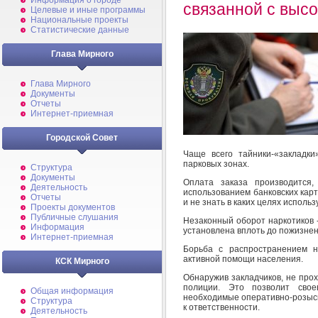
Информация о городе
связанной с высо
Целевые и иные программы
Национальные проекты
Статистические данные
Глава Мирного
Глава Мирного
Документы
Отчеты
Интернет-приемная
Городской Совет
Чаще всего тайники-«закладк
парковых зонах.
Структура
Документы
Оплата заказа производится,
Деятельность
использованием банковских карт
Отчеты
и не знать в каких целях исполь
Проекты документов
Публичные слушания
Незаконный оборот наркотиков -
Информация
установлена вплоть до пожизнен
Интернет-приемная
Борьба с распространением н
активной помощи населения.
КСК Мирного
Обнаружив закладчиков, не про
полиции. Это позволит свое
Общая информация
необходимые оперативно-розыс
Структура
к ответственности.
Деятельность