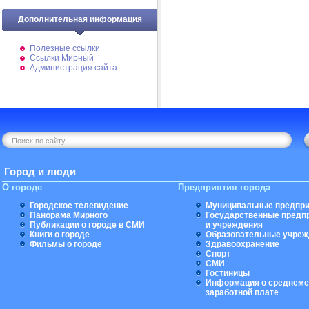
Дополнительная информация
Полезные ссылки
Ссылки Мирный
Администрация сайта
Город и люди
О городе
Предприятия города
Городское телевидение
Муниципальные предпри
Панорама Мирного
Государственные предп
Публикации о городе в СМИ
и учреждения
Книги о городе
Образовательные учреж
Фильмы о городе
Здравоохранение
Спорт
СМИ
Гостиницы
Информация о среднеме
заработной плате