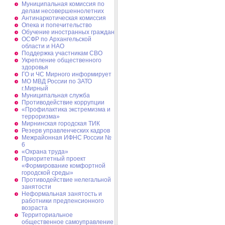
Муниципальная комиссия по
делам несовершеннолетних
Антинаркотическая комиссия
Опека и попечительство
Обучение иностранных граждан
ОСФР по Архангельской
области и НАО
Поддержка участникам СВО
Укрепление общественного
здоровья
ГО и ЧС Мирного информирует
МО МВД России по ЗАТО
г.Мирный
Муниципальная cлужба
Противодействие коррупции
«Профилактика экстремизма и
терроризма»
Мирнинская городская ТИК
Резерв управленческих кадров
Межрайонная ИФНС России №
6
«Охрана труда»
Приоритетный проект
«Формирование комфортной
городской среды»
Противодействие нелегальной
занятости
Неформальная занятость и
работники предпенсионного
возраста
Территориальное
общественное самоуправление