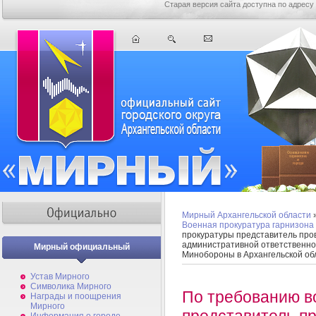
Старая версия сайта доступна по адресу
Мирный Архангельской области
Военная прокуратура гарнизон
прокуратуры представитель про
административной ответственно
Мирный официальный
Минобороны в Архангельской об
Устав Мирного
Символика Мирного
По требованию в
Награды и поощрения
Мирного
представитель п