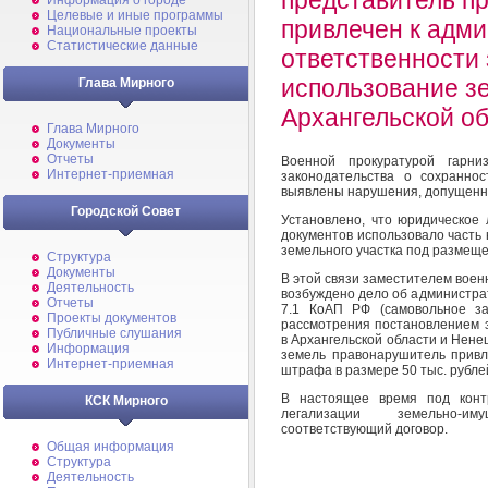
Информация о городе
Целевые и иные программы
привлечен к адм
Национальные проекты
Статистические данные
ответственности
использование з
Глава Мирного
Архангельской о
Глава Мирного
Документы
Отчеты
Военной прокуратурой гарн
Интернет-приемная
законодательства о сохранно
выявлены нарушения, допущенны
Городской Совет
Установлено, что юридическое 
документов использовало часть
земельного участка под размещ
Структура
Документы
В этой связи заместителем воен
Деятельность
возбуждено дело об администра
Отчеты
7.1 КоАП РФ (самовольное за
Проекты документов
рассмотрения постановлением з
Публичные слушания
в Архангельской области и Нене
Информация
земель правонарушитель привл
Интернет-приемная
штрафа в размере 50 тыс. рубле
В настоящее время под конт
КСК Мирного
легализации земельно-им
соответствующий договор.
Общая информация
Структура
Деятельность