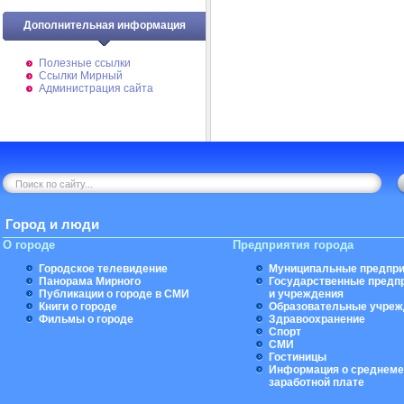
Дополнительная информация
Полезные ссылки
Ссылки Мирный
Администрация сайта
Город и люди
О городе
Предприятия города
Городское телевидение
Муниципальные предпри
Панорама Мирного
Государственные предп
Публикации о городе в СМИ
и учреждения
Книги о городе
Образовательные учреж
Фильмы о городе
Здравоохранение
Спорт
СМИ
Гостиницы
Информация о среднеме
заработной плате