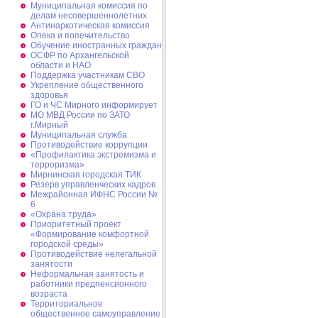
Муниципальная комиссия по
делам несовершеннолетних
Антинаркотическая комиссия
Опека и попечительство
Обучение иностранных граждан
ОСФР по Архангельской
области и НАО
Поддержка участникам СВО
Укрепление общественного
здоровья
ГО и ЧС Мирного информирует
МО МВД России по ЗАТО
г.Мирный
Муниципальная cлужба
Противодействие коррупции
«Профилактика экстремизма и
терроризма»
Мирнинская городская ТИК
Резерв управленческих кадров
Межрайонная ИФНС России №
6
«Охрана труда»
Приоритетный проект
«Формирование комфортной
городской среды»
Противодействие нелегальной
занятости
Неформальная занятость и
работники предпенсионного
возраста
Территориальное
общественное самоуправление