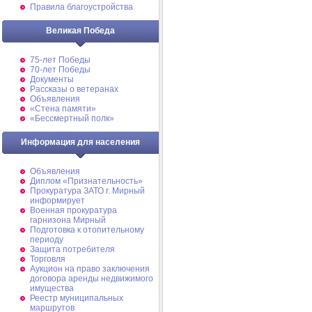
Правила благоустройства
Великая Победа
75-лет Победы
70-лет Победы
Документы
Рассказы о ветеранах
Объявления
«Стена памяти»
«Бессмертный полк»
Информация для населения
Объявления
Диплом «Признательность»
Прокуратура ЗАТО г. Мирный
информирует
Военная прокуратура
гарнизона Мирный
Подготовка к отопительному
периоду
Защита потребителя
Торговля
Аукцион на право заключения
договора аренды недвижимого
имущества
Реестр муниципальных
маршрутов