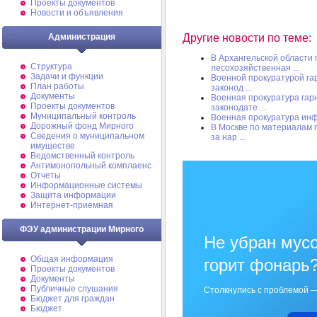
Проекты документов
Новости и объявления
Другие новости по теме:
Администрация
В Архангельской области
Структура
лесохозяйственная ...
Задачи и функции
Военной прокуратурой г
План работы
законод ...
Документы
Военная прокуратура гар
Проекты документов
законодате ...
Муниципальный контроль
Военная прокуратура ин
Дорожный фонд Мирного
В Москве по материалам 
Cведения о муниципальном
за нар ...
имуществе
Ведомственный контроль
Антимонопольный комплаенс
Отчеты
Информационные системы
Защита информации
Интернет-приемная
ФЭУ администрации Мирного
Не убран мусо
Общая информация
горит фонарь
Проекты документов
Документы
Публичные слушания
Столкнулись с проблемой —
Бюджет для граждан
Бюджет