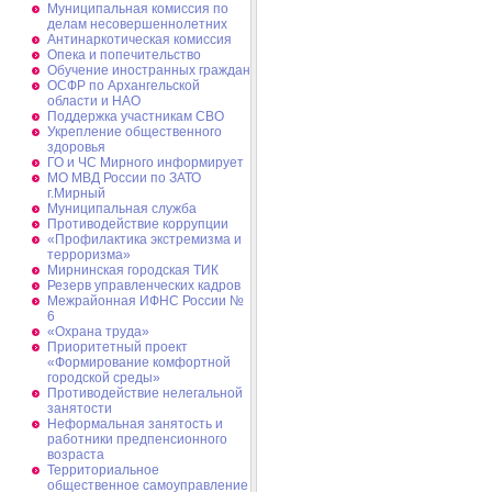
Муниципальная комиссия по
делам несовершеннолетних
Антинаркотическая комиссия
Опека и попечительство
Обучение иностранных граждан
ОСФР по Архангельской
области и НАО
Поддержка участникам СВО
Укрепление общественного
здоровья
ГО и ЧС Мирного информирует
МО МВД России по ЗАТО
г.Мирный
Муниципальная cлужба
Противодействие коррупции
«Профилактика экстремизма и
терроризма»
Мирнинская городская ТИК
Резерв управленческих кадров
Межрайонная ИФНС России №
6
«Охрана труда»
Приоритетный проект
«Формирование комфортной
городской среды»
Противодействие нелегальной
занятости
Неформальная занятость и
работники предпенсионного
возраста
Территориальное
общественное самоуправление