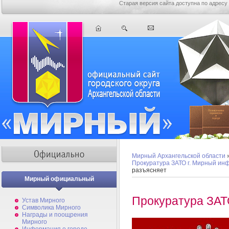
Старая версия сайта доступна по адресу
Мирный Архангельской области
Прокуратура ЗАТО г. Мирный ин
разъясняет
Мирный официальный
Прокуратура ЗАТ
Устав Мирного
Символика Мирного
Награды и поощрения
Мирного