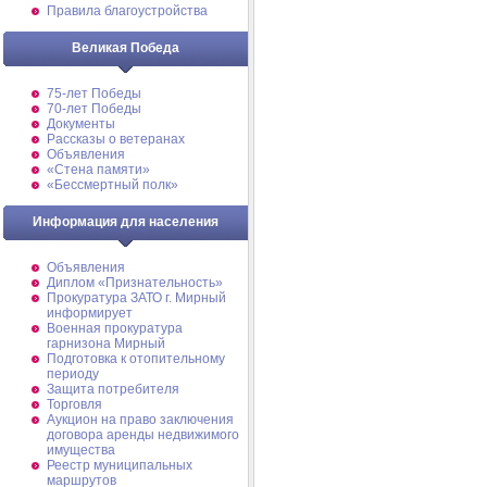
Правила благоустройства
Великая Победа
75-лет Победы
70-лет Победы
Документы
Рассказы о ветеранах
Объявления
«Стена памяти»
«Бессмертный полк»
Информация для населения
Объявления
Диплом «Признательность»
Прокуратура ЗАТО г. Мирный
информирует
Военная прокуратура
гарнизона Мирный
Подготовка к отопительному
периоду
Защита потребителя
Торговля
Аукцион на право заключения
договора аренды недвижимого
имущества
Реестр муниципальных
маршрутов