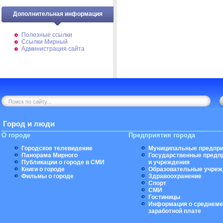
Дополнительная информация
Полезные ссылки
Ссылки Мирный
Администрация сайта
Город и люди
О городе
Предприятия города
Городское телевидение
Муниципальные предпри
Панорама Мирного
Государственные предп
Публикации о городе в СМИ
и учреждения
Книги о городе
Образовательные учреж
Фильмы о городе
Здравоохранение
Спорт
СМИ
Гостиницы
Информация о среднеме
заработной плате