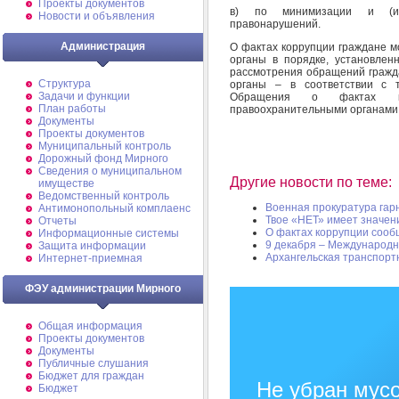
Проекты документов
в) по минимизации и (или
Новости и объявления
правонарушений.
Администрация
О фактах коррупции граждане м
органы в порядке, установле
рассмотрения обращений гражд
Структура
органы – в соответствии с т
Задачи и функции
Обращения о фактах кор
План работы
правоохранительными органами
Документы
Проекты документов
Муниципальный контроль
Дорожный фонд Мирного
Cведения о муниципальном
Другие новости по теме:
имуществе
Ведомственный контроль
Военная прокуратура гар
Антимонопольный комплаенс
Твое «НЕТ» имеет значен
Отчеты
О фактах коррупции соо
Информационные системы
9 декабря – Международн
Защита информации
Архангельская транспорт
Интернет-приемная
ФЭУ администрации Мирного
Общая информация
Проекты документов
Документы
Публичные слушания
Бюджет для граждан
Не убран мусо
Бюджет