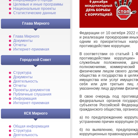
Информация о городе
Целевые и иные программы
Национальные проекты
Статистические данные
Глава Мирного
Федерации от 10 октября 2022 
Глава Мирного
и реализации прокурорами иных
Документы
одним из приоритетных напр
Отчеты
противодействие коррупции.
Интернет-приемная
В соответствии со статьей 1 
противодействии коррупции»
Городской Совет
служебным положением, дача
полномочиями, коммерческий
физическим лицом своего долж
Структура
общества и государства в целях
Документы
имущества или услуг имуществ
Деятельность
себя или для третьих лиц л
Отчеты
указанному лицу другими физич
Проекты документов
Публичные слушания
В свою очередь под противод
Информация
федеральных органов государс
Интернет-приемная
субъектов Российской Федераци
гражданского общества, организ
КСК Мирного
а) по предупреждению корруп
устранению причин коррупции (п
Общая информация
б) по выявлению, предупрежд
Структура
коррупционных правонарушений 
Деятельность