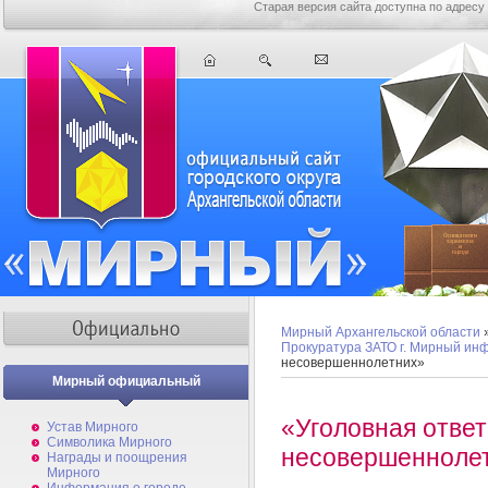
Старая версия сайта доступна по адресу
Мирный Архангельской области
Прокуратура ЗАТО г. Мирный ин
несовершеннолетних»
Мирный официальный
«Уголовная отве
Устав Мирного
Символика Мирного
несовершенноле
Награды и поощрения
Мирного