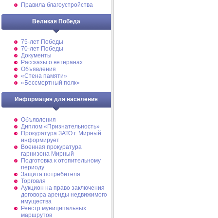
Правила благоустройства
Великая Победа
75-лет Победы
70-лет Победы
Документы
Рассказы о ветеранах
Объявления
«Стена памяти»
«Бессмертный полк»
Информация для населения
Объявления
Диплом «Признательность»
Прокуратура ЗАТО г. Мирный
информирует
Военная прокуратура
гарнизона Мирный
Подготовка к отопительному
периоду
Защита потребителя
Торговля
Аукцион на право заключения
договора аренды недвижимого
имущества
Реестр муниципальных
маршрутов