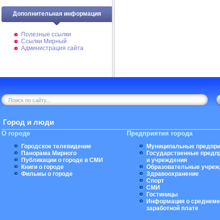
Дополнительная информация
Полезные ссылки
Ссылки Мирный
Администрация сайта
Город и люди
О городе
Предприятия города
Городское телевидение
Муниципальные предпри
Панорама Мирного
Государственные предп
Публикации о городе в СМИ
и учреждения
Книги о городе
Образовательные учреж
Фильмы о городе
Здравоохранение
Спорт
СМИ
Гостиницы
Информация о среднеме
заработной плате