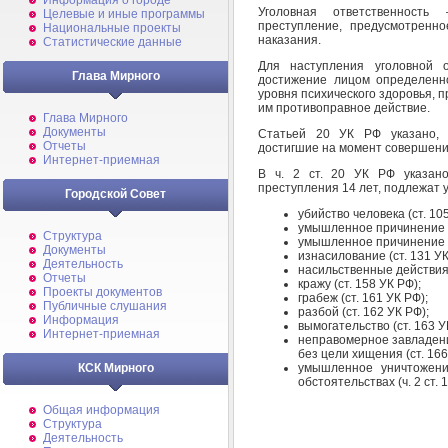
Информация о городе
Уголовная ответственность
Целевые и иные программы
преступление, предусмотренн
Национальные проекты
наказания.
Статистические данные
Для наступления уголовной о
Глава Мирного
достижение лицом определенно
уровня психического здоровья, 
им противоправное действие.
Глава Мирного
Документы
Статьей 20 УК РФ указано, ч
Отчеты
достигшие на момент совершения
Интернет-приемная
В ч. 2 ст. 20 УК РФ указано
преступления 14 лет, подлежат 
Городской Совет
убийство человека (ст. 10
умышленное причинение тя
Структура
умышленное причинение с
Документы
изнасилование (ст. 131 УК
Деятельность
насильственные действия 
Отчеты
кражу (ст. 158 УК РФ);
Проекты документов
грабеж (ст. 161 УК РФ);
Публичные слушания
разбой (ст. 162 УК РФ);
Информация
вымогательство (ст. 163 У
Интернет-приемная
неправомерное завладен
без цели хищения (ст. 166
умышленное уничтожени
КСК Мирного
обстоятельствах (ч. 2 ст. 1
Общая информация
Структура
Деятельность