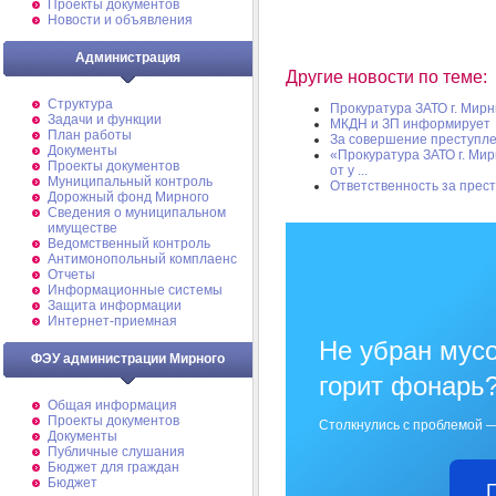
Проекты документов
Новости и объявления
Администрация
Другие новости по теме:
Структура
Прокуратура ЗАТО г. Мир
Задачи и функции
МКДН и ЗП информирует
План работы
За совершение преступле
Документы
«Прокуратура ЗАТО г. Ми
Проекты документов
от у ...
Муниципальный контроль
Ответственность за прес
Дорожный фонд Мирного
Cведения о муниципальном
имуществе
Ведомственный контроль
Антимонопольный комплаенс
Отчеты
Информационные системы
Защита информации
Интернет-приемная
Не убран мусо
ФЭУ администрации Мирного
горит фонарь
Общая информация
Проекты документов
Столкнулись с проблемой —
Документы
Публичные слушания
Бюджет для граждан
Бюджет