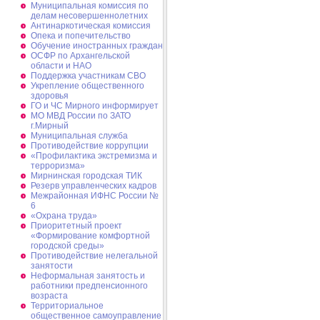
Муниципальная комиссия по
делам несовершеннолетних
Антинаркотическая комиссия
Опека и попечительство
Обучение иностранных граждан
ОСФР по Архангельской
области и НАО
Поддержка участникам СВО
Укрепление общественного
здоровья
ГО и ЧС Мирного информирует
МО МВД России по ЗАТО
г.Мирный
Муниципальная cлужба
Противодействие коррупции
«Профилактика экстремизма и
терроризма»
Мирнинская городская ТИК
Резерв управленческих кадров
Межрайонная ИФНС России №
6
«Охрана труда»
Приоритетный проект
«Формирование комфортной
городской среды»
Противодействие нелегальной
занятости
Неформальная занятость и
работники предпенсионного
возраста
Территориальное
общественное самоуправление