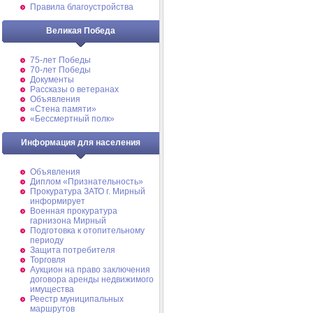
Правила благоустройства
Великая Победа
75-лет Победы
70-лет Победы
Документы
Рассказы о ветеранах
Объявления
«Стена памяти»
«Бессмертный полк»
Информация для населения
Объявления
Диплом «Признательность»
Прокуратура ЗАТО г. Мирный
информирует
Военная прокуратура
гарнизона Мирный
Подготовка к отопительному
периоду
Защита потребителя
Торговля
Аукцион на право заключения
договора аренды недвижимого
имущества
Реестр муниципальных
маршрутов