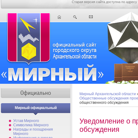
Старая версия сайта доступна по адресу
Мирный Архангельской области
Общественные обсуждения прое
общественного обсуждения
Мирный официальный
Уведомление о п
Устав Мирного
Символика Мирного
обсуждения
Награды и поощрения
Мирного