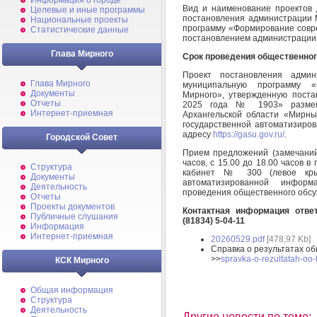
Информация о городе
Вид и наименование проектов д
Целевые и иные программы
постановления администрации 
Национальные проекты
программу «Формирование совр
Статистические данные
постановлением администрации 
Глава Мирного
Срок проведения общественно
Проект постановления адми
Глава Мирного
муниципальную программу «
Документы
Мирного», утвержденную пост
Отчеты
2025 года № 1903» размеще
Интернет-приемная
Архангельской области «Мирн
государственной автоматизиро
адресу
https://gasu.gov.ru/
.
Городской Совет
Прием предложений (замечаний)
часов, с 15.00 до 18.00 часов в
Структура
кабинет № 300 (левое крыл
Документы
автоматизированной инфор
Деятельность
проведения общественного обсу
Отчеты
Проекты документов
Контактная информация отве
Публичные слушания
(81834) 5-04-11
Информация
Интернет-приемная
20260529.pdf
[478,97 Kb]
Справка о результатах о
>>
spravka-o-rezultatah-oo-
КСК Мирного
Общая информация
Структура
Деятельность
Другие новости по теме: