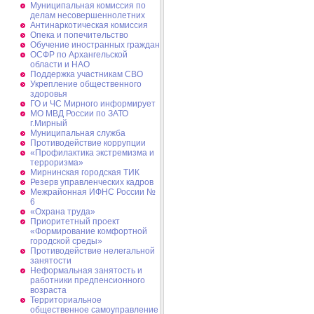
Муниципальная комиссия по
делам несовершеннолетних
Антинаркотическая комиссия
Опека и попечительство
Обучение иностранных граждан
ОСФР по Архангельской
области и НАО
Поддержка участникам СВО
Укрепление общественного
здоровья
ГО и ЧС Мирного информирует
МО МВД России по ЗАТО
г.Мирный
Муниципальная cлужба
Противодействие коррупции
«Профилактика экстремизма и
терроризма»
Мирнинская городская ТИК
Резерв управленческих кадров
Межрайонная ИФНС России №
6
«Охрана труда»
Приоритетный проект
«Формирование комфортной
городской среды»
Противодействие нелегальной
занятости
Неформальная занятость и
работники предпенсионного
возраста
Территориальное
общественное самоуправление