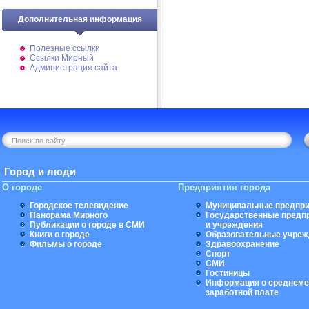
Дополнительная информация
Полезные ссылки
Ссылки Мирный
Администрация сайта
Город и люди
О городе
Предприятия города
Городское телевидение
Муниципальные предпри
Панорама Мирного
Государственные предп
Публикации о городе в СМИ
и учреждения
Книги о городе
Образовательные учреж
Фильмы о городе
Здравоохранение
Спорт
СМИ
Гостиницы
Информация о среднеме
заработной плате