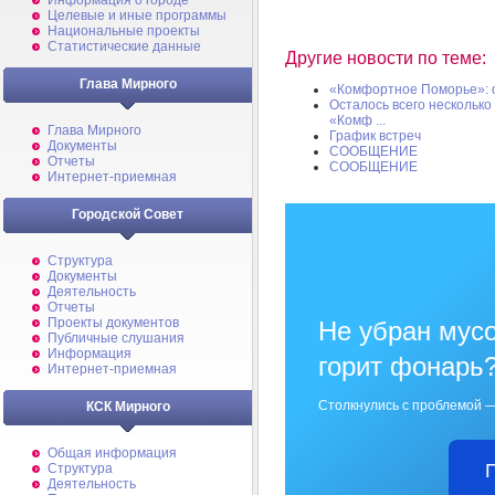
Информация о городе
Целевые и иные программы
Национальные проекты
Статистические данные
Другие новости по теме:
Глава Мирного
«Комфортное Поморье»: 
Осталось всего нескольк
«Комф ...
Глава Мирного
График встреч
Документы
СООБЩЕНИЕ
Отчеты
СООБЩЕНИЕ
Интернет-приемная
Городской Совет
Структура
Документы
Деятельность
Отчеты
Проекты документов
Не убран мусо
Публичные слушания
Информация
горит фонарь
Интернет-приемная
Столкнулись с проблемой —
КСК Мирного
Общая информация
Структура
Деятельность