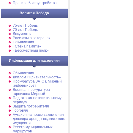
Правила благоустройства
Великая Победа
75-лет Победы
70-лет Победы
Документы
Рассказы о ветеранах
Объявления
«Стена памяти»
«Бессмертный полк»
Информация для населения
Объявления
Диплом «Признательность»
Прокуратура ЗАТО г. Мирный
информирует
Военная прокуратура
гарнизона Мирный
Подготовка к отопительному
периоду
Защита потребителя
Торговля
Аукцион на право заключения
договора аренды недвижимого
имущества
Реестр муниципальных
маршрутов