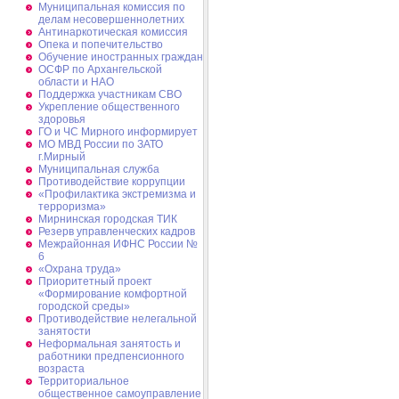
Муниципальная комиссия по
делам несовершеннолетних
Антинаркотическая комиссия
Опека и попечительство
Обучение иностранных граждан
ОСФР по Архангельской
области и НАО
Поддержка участникам СВО
Укрепление общественного
здоровья
ГО и ЧС Мирного информирует
МО МВД России по ЗАТО
г.Мирный
Муниципальная cлужба
Противодействие коррупции
«Профилактика экстремизма и
терроризма»
Мирнинская городская ТИК
Резерв управленческих кадров
Межрайонная ИФНС России №
6
«Охрана труда»
Приоритетный проект
«Формирование комфортной
городской среды»
Противодействие нелегальной
занятости
Неформальная занятость и
работники предпенсионного
возраста
Территориальное
общественное самоуправление