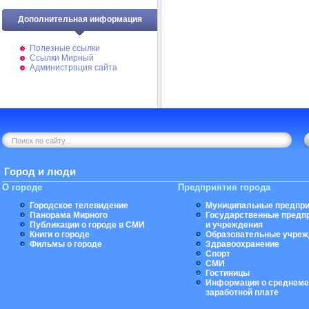
Дополнительная информация
Полезные ссылки
Ссылки Мирный
Администрация сайта
Город и люди
О городе
Предприятия города
Городское телевидение
Муниципальные предпри
Панорама Мирного
Государственные предп
Публикации о городе в СМИ
и учреждения
Книги о городе
Образовательные учреж
Фильмы о городе
Здравоохранение
Спорт
СМИ
Гостиницы
Информация о среднеме
заработной плате