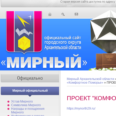
Старая версия сайта доступна по адресу
Мирный Архангельской области
«Комфортное Поморье»
» ПРОЕ
Мирный официальный
ПРОЕКТ "КОМФ
Устав Мирного
Символика Мирного
https://mynorth29.ru/
Награды и поощрения
Мирного