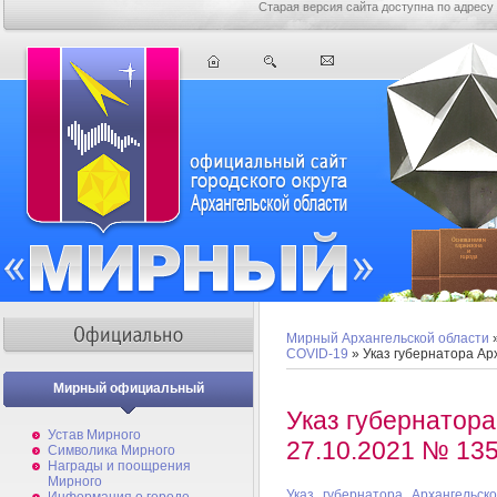
Старая версия сайта доступна по адресу
Мирный Архангельской области
COVID-19
» Указ губернатора Ар
Мирный официальный
Указ губернатора
Устав Мирного
27.10.2021 № 135
Символика Мирного
Награды и поощрения
Мирного
Указ губернатора Архангельс