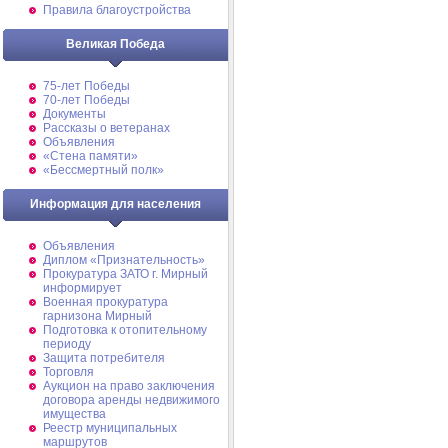
Правила благоустройства
Великая Победа
75-лет Победы
70-лет Победы
Документы
Рассказы о ветеранах
Объявления
«Стена памяти»
«Бессмертный полк»
Информация для населения
Объявления
Диплом «Признательность»
Прокуратура ЗАТО г. Мирный
информирует
Военная прокуратура
гарнизона Мирный
Подготовка к отопительному
периоду
Защита потребителя
Торговля
Аукцион на право заключения
договора аренды недвижимого
имущества
Реестр муниципальных
маршрутов