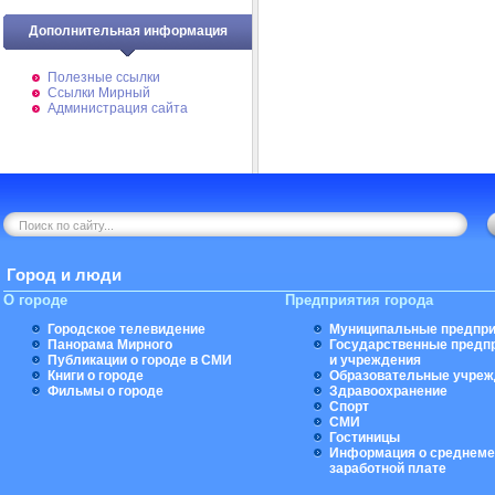
Дополнительная информация
Полезные ссылки
Ссылки Мирный
Администрация сайта
Город и люди
О городе
Предприятия города
Городское телевидение
Муниципальные предпри
Панорама Мирного
Государственные предп
Публикации о городе в СМИ
и учреждения
Книги о городе
Образовательные учреж
Фильмы о городе
Здравоохранение
Спорт
СМИ
Гостиницы
Информация о среднеме
заработной плате