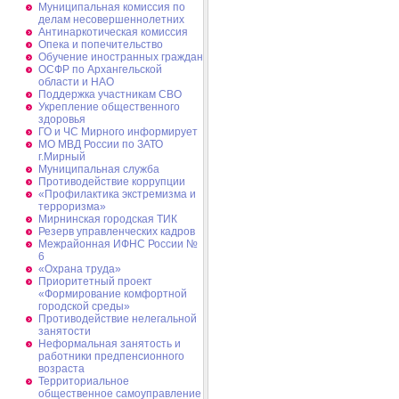
Муниципальная комиссия по
делам несовершеннолетних
Антинаркотическая комиссия
Опека и попечительство
Обучение иностранных граждан
ОСФР по Архангельской
области и НАО
Поддержка участникам СВО
Укрепление общественного
здоровья
ГО и ЧС Мирного информирует
МО МВД России по ЗАТО
г.Мирный
Муниципальная cлужба
Противодействие коррупции
«Профилактика экстремизма и
терроризма»
Мирнинская городская ТИК
Резерв управленческих кадров
Межрайонная ИФНС России №
6
«Охрана труда»
Приоритетный проект
«Формирование комфортной
городской среды»
Противодействие нелегальной
занятости
Неформальная занятость и
работники предпенсионного
возраста
Территориальное
общественное самоуправление