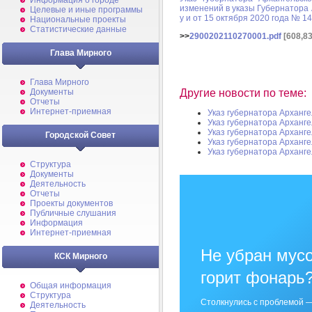
Информация о городе
изменений в указы Губернатора 
Целевые и иные программы
у и от 15 октября 2020 года № 14
Национальные проекты
Статистические данные
>>
2900202110270001.pdf
[608,83
Глава Мирного
Глава Мирного
Другие новости по теме:
Документы
Отчеты
Интернет-приемная
Указ губернатора Арханге
Указ губернатора Арханге
Указ губернатора Арханге
Городской Совет
Указ губернатора Арханге
Указ губернатора Арханге
Структура
Документы
Деятельность
Отчеты
Проекты документов
Публичные слушания
Информация
Интернет-приемная
Не убран мусо
КСК Мирного
горит фонарь
Общая информация
Структура
Столкнулись с проблемой —
Деятельность