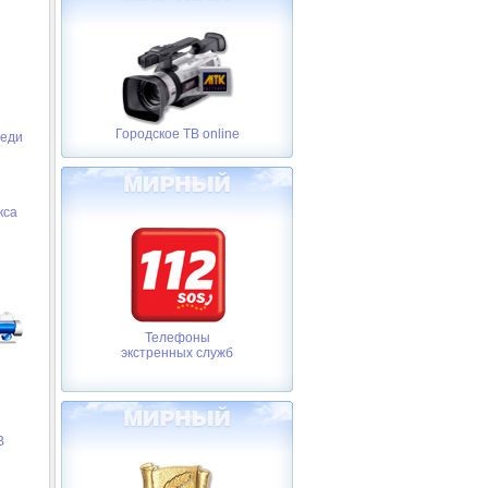
Городское ТВ online
реди
кса
Телефоны
экстренных служб
В