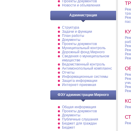
Проекты документов
Т
Новости и объявления
Рек
тра
Администрация
Рек
пас
Структура
КУ
Задачи и функции
План работы
Рек
Документы
раб
Проекты документов
Рек
Муниципальный контроль
Рек
Дорожный фонд Мирного
Рек
Cведения о муниципальном
Рек
имуществе
Ведомственный контроль
О
Антимонопольный комплаенс
Отчеты
Рек
Информационные системы
Рек
Защита информации
учи
Интернет-приемная
Рек
Рек
ФЭУ администрации Мирного
К
Рек
Общая информация
Проекты документов
Документы
С
Публичные слушания
Рек
Бюджет для граждан
Бюджет