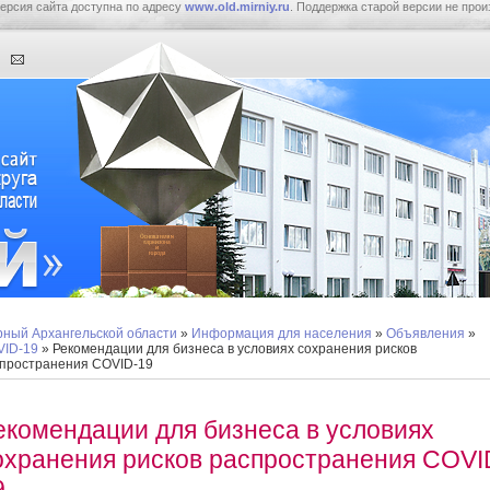
ерсия сайта доступна по адресу
www.old.mirniy.ru
. Поддержка старой версии не прои
ный Архангельской области
»
Информация для населения
»
Объявления
»
ID-19
» Рекомендации для бизнеса в условиях сохранения рисков
пространения COVID-19
екомендации для бизнеса в условиях
охранения рисков распространения COVI
9