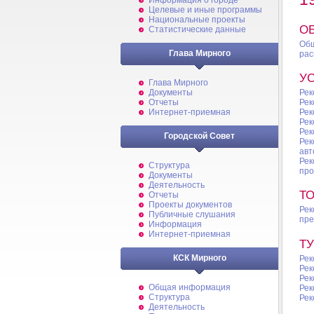
Информация о городе
Целевые и иные программы
Национальные проекты
О
Статистические данные
Об
Глава Мирного
рас
У
Глава Мирного
Рек
Документы
Рек
Отчеты
Рек
Интернет-приемная
Рек
Рек
Городской Совет
Рек
авт
Ре
Структура
про
Документы
Деятельность
Т
Отчеты
Проекты документов
Рек
Публичные слушания
пре
Информация
Интернет-приемная
Т
КСК Мирного
Рек
Рек
Рек
Общая информация
Рек
Структура
Рек
Деятельность