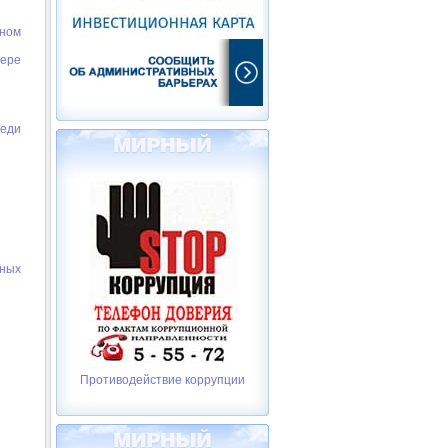
ьном
фере
реди
ьных
Противодействие коррупции