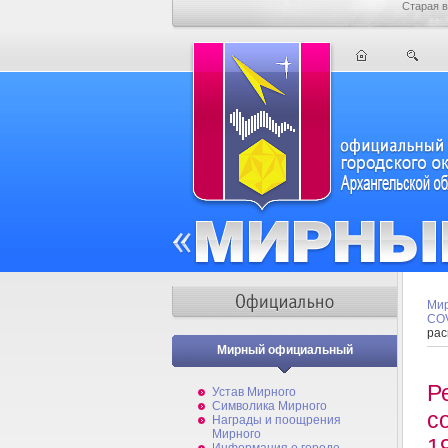
Старая в
Мир
COV
рас
Мирный официальный
Р
Устав Мирного
Символика Мирного
с
Награды и поощрения
Мирного
1