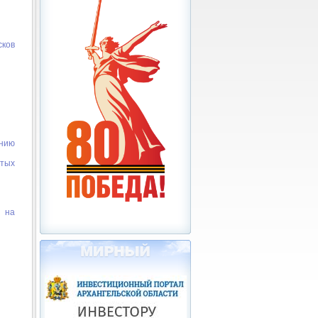
ков
анию
тых
) на