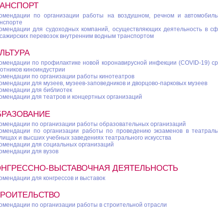
РАНСПОРТ
омендации по организации работы на воздушном, речном и автомобил
нспорте
омендации для судоходных компаний, осуществляющих деятельность в с
сажирских перевозок внутренним водным транспортом
ЛЬТУРА
омендации по профилактике новой коронавирусной инфекции (COVID-19) с
отников киноиндустрии
омендации по организации работы кинотеатров
омендации для музеев, музеев-заповедников и дворцово-парковых музеев
омендации для библиотек
омендации для театров и концертных организаций
БРАЗОВАНИЕ
омендации по организации работы образовательных организаций
омендации по организации работы по проведению экзаменов в театрал
лищах и высших учебных заведениях театрального искусства
омендации для социальных организаций
омендации для вузов
ОНГРЕССНО-ВЫСТАВОЧНАЯ ДЕЯТЕЛЬНОСТЬ
омендации для конгрессов и выставок
ТРОИТЕЛЬСТВО
омендации по организации работы в строительной отрасли