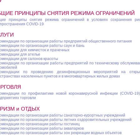
БЩИЕ ПРИНЦИПЫ СНЯТИЯ РЕЖИМА ОГРАНИЧЕНИЙ
щие принципы снятия режима ограничений в условиях сохранения рис
пространения COVID-19
СЛУГИ
омендации по организации работы предприятий общественного питания
омендации по организации работы саун и бань
омендации для химчисток и прачечных
омендации для ателье
омендации для салонов красоты
омендации по организации работы предприятий по техническому обслужив
омобилей
комендации по проведению дезинфекционных мероприятий на откры
странствах населенных пунктов и в многоквартирных жилых домах
ОРГОВЛЯ
омендации по профилактике новой коронавирусной инфекции (COVID-19
дприятиях торговли
УРИЗМ и ОТДЫХ
омендации по организации работы санаторно-курортных учреждений
омендации по организации работы летних оздоровительных учреждений
омендации по организации работы гостиниц
омендации по организации работы аквапарков
омендации по организации работы зон рекреации водных объектов