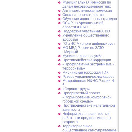
Муниципальная комиссия по
делам несовершеннолетних
Антинаркотическая комиссия
Опека и попечительство
Обучение иностранных граждан
ОСФР по Архангельской
области и НАО
Поддержка участникам СВО
Укрепление общественного
здоровья
ГО и ЧС Мирного информирует
МО МВД России по ЗАТО
г.Мирный
Муниципальная cлужба
Противодействие коррупции
«Профилактика экстремизма и
терроризма»
Мирнинская городская ТИК
Резерв управленческих кадров
Межрайонная ИФНС России №
6
«Охрана труда»
Приоритетный проект
«Формирование комфортной
городской среды»
Противодействие нелегальной
занятости
Неформальная занятость и
работники предпенсионного
возраста
Территориальное
общественное самоуправление