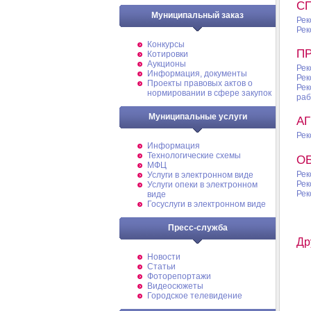
С
Муниципальный заказ
Рек
Рек
Конкурсы
П
Котировки
Аукционы
Рек
Информация, документы
Рек
Проекты правовых актов о
Рек
нормировании в сфере закупок
раб
Муниципальные услуги
А
Рек
Информация
Технологические схемы
О
МФЦ
Рек
Услуги в электронном виде
Рек
Услуги опеки в электронном
Рек
виде
Госуслуги в электронном виде
Пресс-служба
Др
Новости
Статьи
Фоторепортажи
Видеосюжеты
Городское телевидение