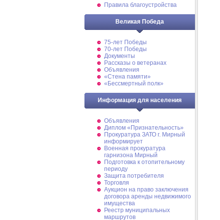
Правила благоустройства
Великая Победа
75-лет Победы
70-лет Победы
Документы
Рассказы о ветеранах
Объявления
«Стена памяти»
«Бессмертный полк»
Информация для населения
Объявления
Диплом «Признательность»
Прокуратура ЗАТО г. Мирный
информирует
Военная прокуратура
гарнизона Мирный
Подготовка к отопительному
периоду
Защита потребителя
Торговля
Аукцион на право заключения
договора аренды недвижимого
имущества
Реестр муниципальных
маршрутов