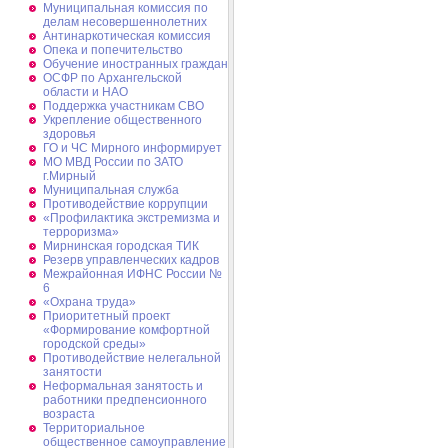
Муниципальная комиссия по
делам несовершеннолетних
Антинаркотическая комиссия
Опека и попечительство
Обучение иностранных граждан
ОСФР по Архангельской
области и НАО
Поддержка участникам СВО
Укрепление общественного
здоровья
ГО и ЧС Мирного информирует
МО МВД России по ЗАТО
г.Мирный
Муниципальная cлужба
Противодействие коррупции
«Профилактика экстремизма и
терроризма»
Мирнинская городская ТИК
Резерв управленческих кадров
Межрайонная ИФНС России №
6
«Охрана труда»
Приоритетный проект
«Формирование комфортной
городской среды»
Противодействие нелегальной
занятости
Неформальная занятость и
работники предпенсионного
возраста
Территориальное
общественное самоуправление