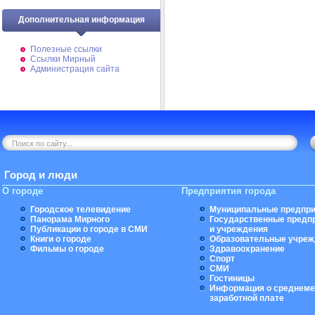
Дополнительная информация
Полезные ссылки
Ссылки Мирный
Администрация сайта
Город и люди
О городе
Предприятия города
Городское телевидение
Муниципальные предпри
Панорама Мирного
Государственные предп
Публикации о городе в СМИ
и учреждения
Книги о городе
Образовательные учреж
Фильмы о городе
Здравоохранение
Спорт
СМИ
Гостиницы
Информация о среднеме
заработной плате