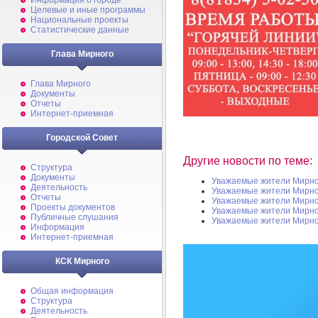
Информация о городе
Целевые и иные программы
Национальные проекты
Статистические данные
Глава Мирного
Глава Мирного
Документы
Отчеты
Интернет-приемная
Городской Совет
Другие новости по теме:
Структура
Документы
Уважаемые жители Мирно
Деятельность
Уважаемые жители Мирно
Отчеты
Уважаемые жители Мирно
Проекты документов
Уважаемые жители Мирно
Публичные слушания
Уважаемые жители Мирно
Информация
Интернет-приемная
КСК Мирного
Общая информация
Структура
Деятельность