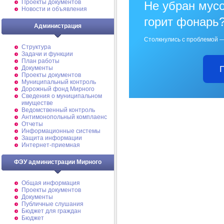
Проекты документов
Не убран мусо
Новости и объявления
горит фонарь
Администрация
Столкнулись с проблемой —
Структура
Задачи и функции
План работы
Документы
Проекты документов
Муниципальный контроль
Дорожный фонд Мирного
Cведения о муниципальном
имуществе
Ведомственный контроль
Антимонопольный комплаенс
Отчеты
Информационные системы
Защита информации
Интернет-приемная
ФЭУ администрации Мирного
Общая информация
Проекты документов
Документы
Публичные слушания
Бюджет для граждан
Бюджет