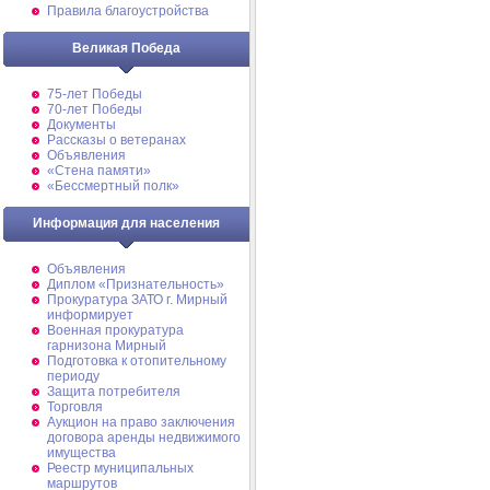
Правила благоустройства
Великая Победа
75-лет Победы
70-лет Победы
Документы
Рассказы о ветеранах
Объявления
«Стена памяти»
«Бессмертный полк»
Информация для населения
Объявления
Диплом «Признательность»
Прокуратура ЗАТО г. Мирный
информирует
Военная прокуратура
гарнизона Мирный
Подготовка к отопительному
периоду
Защита потребителя
Торговля
Аукцион на право заключения
договора аренды недвижимого
имущества
Реестр муниципальных
маршрутов