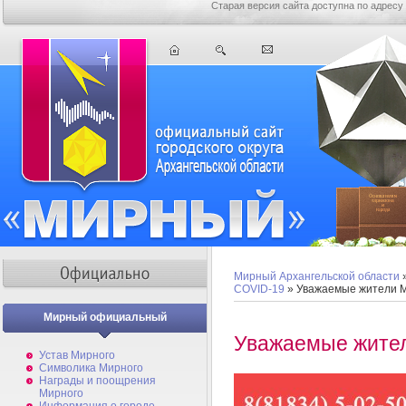
Старая версия сайта доступна по адресу
Мирный Архангельской области
COVID-19
» Уважаемые жители М
Мирный официальный
Уважаемые жител
Устав Мирного
Символика Мирного
Награды и поощрения
Мирного