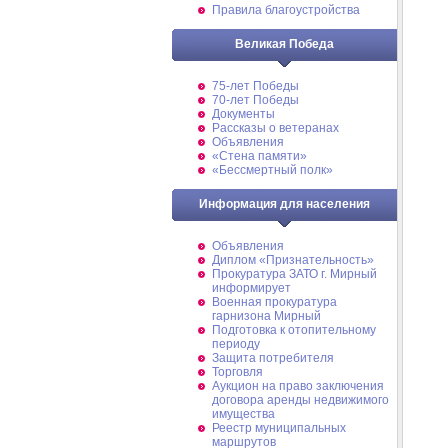
Правила благоустройства
Великая Победа
75-лет Победы
70-лет Победы
Документы
Рассказы о ветеранах
Объявления
«Стена памяти»
«Бессмертный полк»
Информация для населения
Объявления
Диплом «Признательность»
Прокуратура ЗАТО г. Мирный
информирует
Военная прокуратура
гарнизона Мирный
Подготовка к отопительному
периоду
Защита потребителя
Торговля
Аукцион на право заключения
договора аренды недвижимого
имущества
Реестр муниципальных
маршрутов