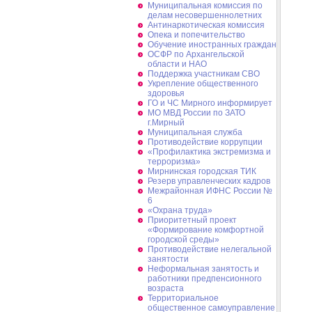
Муниципальная комиссия по
делам несовершеннолетних
Антинаркотическая комиссия
Опека и попечительство
Обучение иностранных граждан
ОСФР по Архангельской
области и НАО
Поддержка участникам СВО
Укрепление общественного
здоровья
ГО и ЧС Мирного информирует
МО МВД России по ЗАТО
г.Мирный
Муниципальная cлужба
Противодействие коррупции
«Профилактика экстремизма и
терроризма»
Мирнинская городская ТИК
Резерв управленческих кадров
Межрайонная ИФНС России №
6
«Охрана труда»
Приоритетный проект
«Формирование комфортной
городской среды»
Противодействие нелегальной
занятости
Неформальная занятость и
работники предпенсионного
возраста
Территориальное
общественное самоуправление