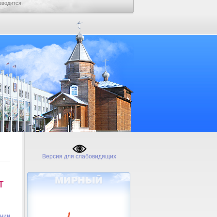
зводится.
Версия для слабовидящих
т
ении