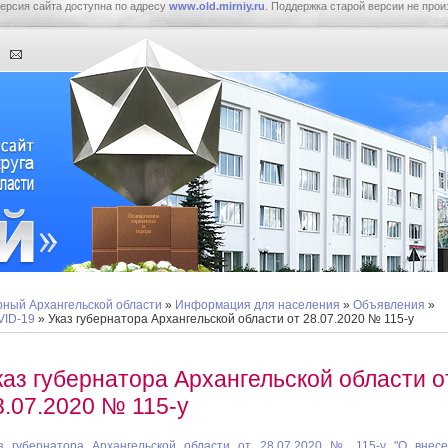
ерсия сайта доступна по адресу
www.old.mirniy.ru
. Поддержка старой версии не прои
ный Архангельской области
»
Информация для населения
»
Объявления
»
ID-19
» Указ губернатора Архангельской области от 28.07.2020 № 115-у
каз губернатора Архангельской области о
8.07.2020 № 115-у
з губернатора Архангельской области от 28.07.2020 № 115-у "О внес