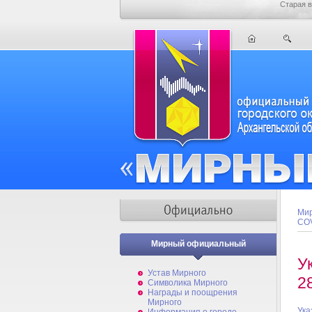
Старая в
Мир
COV
Мирный официальный
У
Устав Мирного
2
Символика Мирного
Награды и поощрения
Мирного
Ука