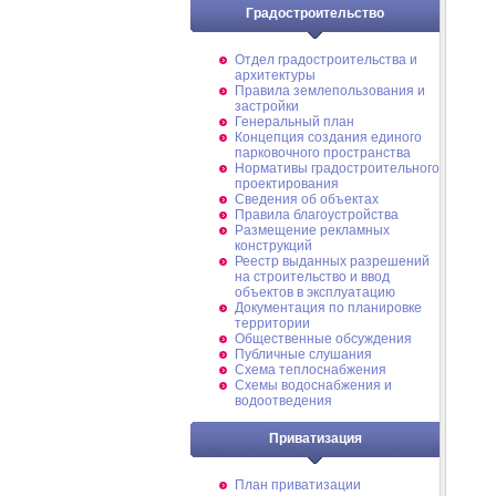
Градостроительство
Отдел градостроительства и
архитектуры
Правила землепользования и
застройки
Генеральный план
Концепция создания единого
парковочного пространства
Нормативы градостроительного
проектирования
Сведения об объектах
Правила благоустройства
Размещение рекламных
конструкций
Реестр выданных разрешений
на строительство и ввод
объектов в эксплуатацию
Документация по планировке
территории
Общественные обсуждения
Публичные слушания
Схема теплоснабжения
Схемы водоснабжения и
водоотведения
Приватизация
План приватизации