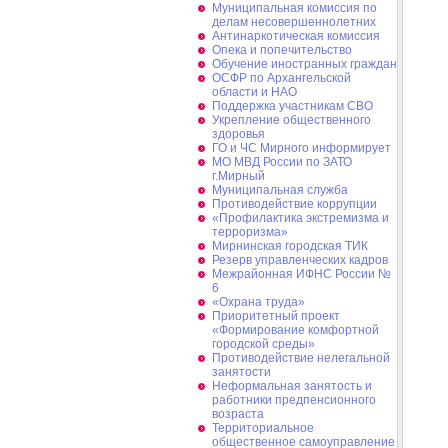
Муниципальная комиссия по
делам несовершеннолетних
Антинаркотическая комиссия
Опека и попечительство
Обучение иностранных граждан
ОСФР по Архангельской
области и НАО
Поддержка участникам СВО
Укрепление общественного
здоровья
ГО и ЧС Мирного информирует
МО МВД России по ЗАТО
г.Мирный
Муниципальная cлужба
Противодействие коррупции
«Профилактика экстремизма и
терроризма»
Мирнинская городская ТИК
Резерв управленческих кадров
Межрайонная ИФНС России №
6
«Охрана труда»
Приоритетный проект
«Формирование комфортной
городской среды»
Противодействие нелегальной
занятости
Неформальная занятость и
работники предпенсионного
возраста
Территориальное
общественное самоуправление