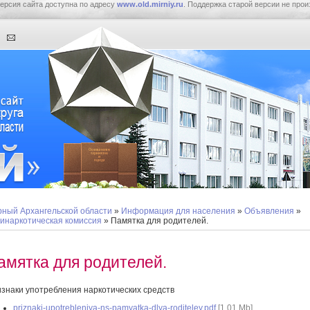
ерсия сайта доступна по адресу
www.old.mirniy.ru
. Поддержка старой версии не прои
ный Архангельской области
»
Информация для населения
»
Объявления
»
инаркотическая комиссия
» Памятка для родителей.
амятка для родителей.
знаки употребления наркотических средств
priznaki-upotrebleniya-ns-pamyatka-dlya-roditeley.pdf
[1,01 Mb]