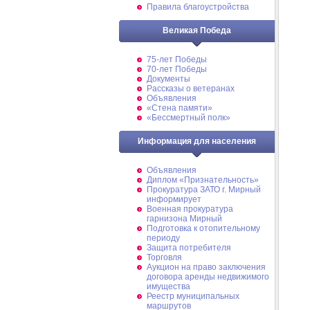
Правила благоустройства
Великая Победа
75-лет Победы
70-лет Победы
Документы
Рассказы о ветеранах
Объявления
«Стена памяти»
«Бессмертный полк»
Информация для населения
Объявления
Диплом «Признательность»
Прокуратура ЗАТО г. Мирный
информирует
Военная прокуратура
гарнизона Мирный
Подготовка к отопительному
периоду
Защита потребителя
Торговля
Аукцион на право заключения
договора аренды недвижимого
имущества
Реестр муниципальных
маршрутов