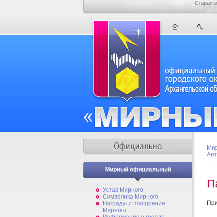
Старая в
Мир
Ант
Мирный официальный
П
Устав Мирного
Символика Мирного
При
Награды и поощрения
Мирного