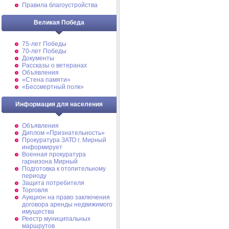
Правила благоустройства
Великая Победа
75-лет Победы
70-лет Победы
Документы
Рассказы о ветеранах
Объявления
«Стена памяти»
«Бессмертный полк»
Информация для населения
Объявления
Диплом «Признательность»
Прокуратура ЗАТО г. Мирный
информирует
Военная прокуратура
гарнизона Мирный
Подготовка к отопительному
периоду
Защита потребителя
Торговля
Аукцион на право заключения
договора аренды недвижимого
имущества
Реестр муниципальных
маршрутов