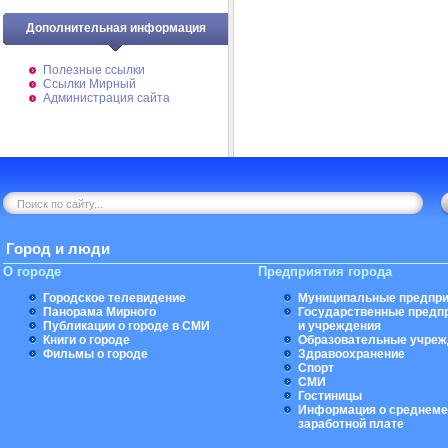
Дополнительная информация
Полезные ссылки
Ссылки Мирный
Администрация сайта
Город и люди
О городе
Предприятия города
Городское телевидение
Муниципальные предпри
Панорама Мирного
Государственные предп
Публикации о городе в СМИ
и учреждения
Книги о городе
Образовательные учреж
Фильмы о городе
Здравоохранение
Спорт
СМИ
Гостиницы
Информация о среднеме
заработной плате