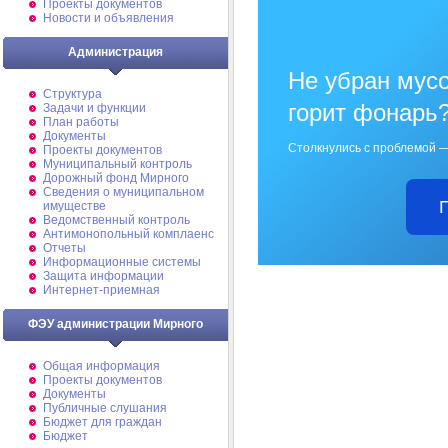
Проекты документов
Новости и объявления
Администрация
Не убран мусо
Структура
горит фонарь
Задачи и функции
План работы
Документы
Столкнулись с проблемой —
Проекты документов
Муниципальный контроль
Дорожный фонд Мирного
Cведения о муниципальном
имуществе
Ведомственный контроль
Антимонопольный комплаенс
Отчеты
Информационные системы
Защита информации
Интернет-приемная
ФЭУ администрации Мирного
Общая информация
Проекты документов
Документы
Публичные слушания
Бюджет для граждан
Бюджет