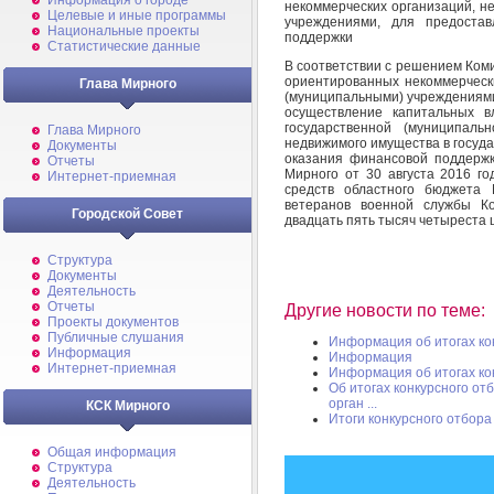
Информация о городе
некоммерческих организаций, н
Целевые и иные программы
учреждениями, для предоста
Национальные проекты
поддержки
Статистические данные
В соответствии с решением Ком
ориентированных некоммерческ
Глава Мирного
(муниципальными) учреждениями
осуществление капитальных в
государственной (муниципаль
Глава Мирного
недвижимого имущества в госуда
Документы
оказания финансовой поддерж
Отчеты
Мирного от 30 августа 2016 го
Интернет-приемная
средств областного бюджета 
ветеранов военной службы Ко
Городской Совет
двадцать пять тысяч четыреста ш
Структура
Документы
Деятельность
Отчеты
Другие новости по теме:
Проекты документов
Публичные слушания
Информация об итогах ко
Информация
Информация
Интернет-приемная
Информация об итогах ко
Об итогах конкурсного о
орган ...
КСК Мирного
Итоги конкурсного отбора
Общая информация
Структура
Деятельность