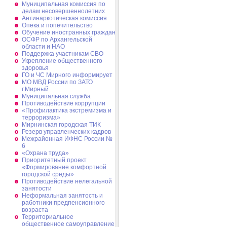
Муниципальная комиссия по
делам несовершеннолетних
Антинаркотическая комиссия
Опека и попечительство
Обучение иностранных граждан
ОСФР по Архангельской
области и НАО
Поддержка участникам СВО
Укрепление общественного
здоровья
ГО и ЧС Мирного информирует
МО МВД России по ЗАТО
г.Мирный
Муниципальная cлужба
Противодействие коррупции
«Профилактика экстремизма и
терроризма»
Мирнинская городская ТИК
Резерв управленческих кадров
Межрайонная ИФНС России №
6
«Охрана труда»
Приоритетный проект
«Формирование комфортной
городской среды»
Противодействие нелегальной
занятости
Неформальная занятость и
работники предпенсионного
возраста
Территориальное
общественное самоуправление