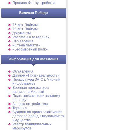
Правила благоустройства
Великая Победа
75-лет Победы
70-лет Победы
Документы
Рассказы о ветеранах
Объявления
«Стена памяти»
«Бессмертный полк»
Информация для населения
Объявления
Диплом «Признательность»
Прокуратура ЗАТО г. Мирный
информирует
Военная прокуратура
гарнизона Мирный
Подготовка к отопительному
периоду
Защита потребителя
Торговля
Аукцион на право заключения
договора аренды недвижимого
имущества
Реестр муниципальных
маршрутов