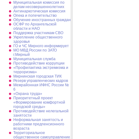
Муниципальная комиссия по
делам несовершеннолетних
Антинаркотическая комиссия
Опека и попечительство
Обучение иностранных граждан
ОСФР по Архангельской
области и НАО
Поддержка участникам СВО
Укрепление общественного
здоровья
ГО и ЧС Мирного информирует
МО МВД России по ЗАТО
г.Мирный
Муниципальная cлужба
Противодействие коррупции
«Профилактика экстремизма и
терроризма»
Мирнинская городская ТИК
Резерв управленческих кадров
Межрайонная ИФНС России №
6
«Охрана труда»
Приоритетный проект
«Формирование комфортной
городской среды»
Противодействие нелегальной
занятости
Неформальная занятость и
работники предпенсионного
возраста
Территориальное
общественное самоуправление