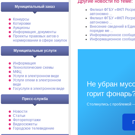
Другие новости по теме:
Муниципальный заказ
Филиал ФГБУ «ФКП Росрее
автономно ...
Филиал ФГБУ «ФКП Росрее
Конкурсы
автономно ...
Котировки
Внесение сведений в Еди
Аукционы
порядке ме ...
Информация, документы
Информационное сообщ
Проекты правовых актов о
Информационное сообщ
нормировании в сфере закупок
Муниципальные услуги
Информация
Технологические схемы
МФЦ
Услуги в электронном виде
Услуги опеки в электронном
Не убран мусо
виде
Госуслуги в электронном виде
горит фонарь
Пресс-служба
Столкнулись с проблемой —
Новости
Статьи
Фоторепортажи
Видеосюжеты
Городское телевидение