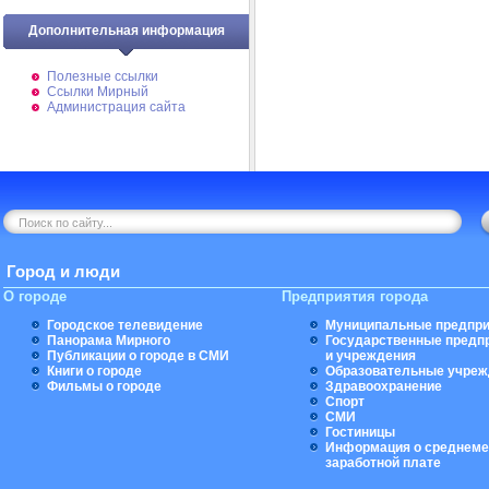
Дополнительная информация
Полезные ссылки
Ссылки Мирный
Администрация сайта
Город и люди
О городе
Предприятия города
Городское телевидение
Муниципальные предпри
Панорама Мирного
Государственные предп
Публикации о городе в СМИ
и учреждения
Книги о городе
Образовательные учреж
Фильмы о городе
Здравоохранение
Спорт
СМИ
Гостиницы
Информация о среднеме
заработной плате