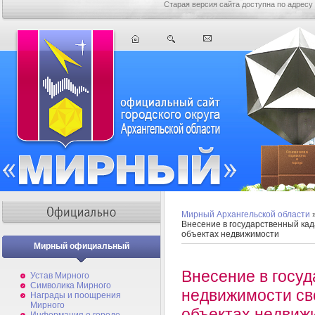
Старая версия сайта доступна по адресу
Мирный Архангельской области
Внесение в государственный ка
объектах недвижимости
Мирный официальный
Внесение в госу
Устав Мирного
Символика Мирного
недвижимости св
Награды и поощрения
Мирного
объектах недвиж