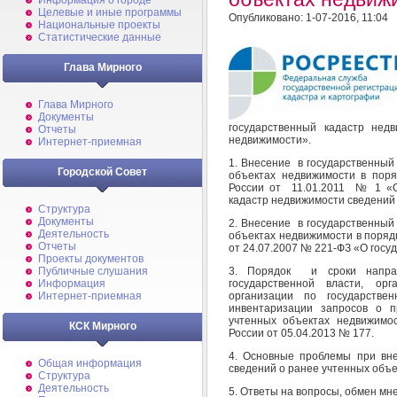
Информация о городе
Целевые и иные программы
Опубликовано: 1-07-2016, 11:04
Национальные проекты
Статистические данные
Глава Мирного
Глава Мирного
Документы
государственный кадастр нед
Отчеты
недвижимости».
Интернет-приемная
1. Внесение в государственный
Городской Совет
объектах недвижимости в поря
России от 11.01.2011 № 1 «О
кадастр недвижимости сведений
Структура
Документы
2. Внесение в государственный
Деятельность
объектах недвижимости в поряд
Отчеты
от 24.07.2007 № 221-ФЗ «О госу
Проекты документов
3. Порядок и сроки направ
Публичные слушания
государственной власти, о
Информация
организации по государствен
Интернет-приемная
инвентаризации запросов о п
учтенных объектах недвижимо
КСК Мирного
России от 05.04.2013 № 177.
4. Основные проблемы при вн
Общая информация
сведений о ранее учтенных объе
Структура
Деятельность
5. Ответы на вопросы, обмен мн