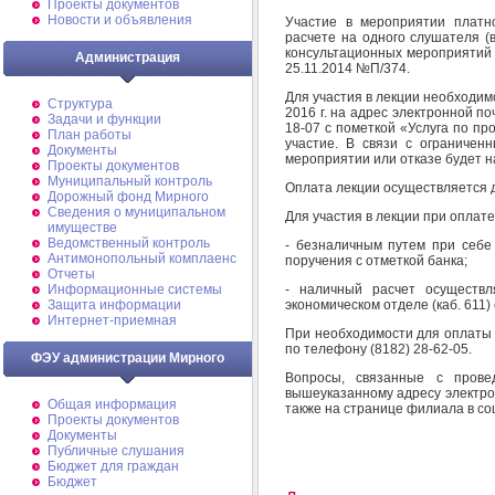
Проекты документов
Новости и объявления
Участие в мероприятии платн
расчете на одного слушателя (
консультационных мероприятий
Администрация
25.11.2014 №П/374.
Для участия в лекции необходи
Структура
2016 г. на адрес электронной по
Задачи и функции
18-07 с пометкой «Услуга по п
План работы
участие. В связи с ограничен
Документы
мероприятии или отказе будет н
Проекты документов
Муниципальный контроль
Оплата лекции осуществляется 
Дорожный фонд Мирного
Cведения о муниципальном
Для участия в лекции при оплате
имуществе
Ведомственный контроль
- безналичным путем при себе
Антимонопольный комплаенс
поручения с отметкой банка;
Отчеты
- наличный расчет осуществл
Информационные системы
экономическом отделе (каб. 611) с
Защита информации
Интернет-приемная
При необходимости для оплаты 
по телефону (8182) 28-62-05.
ФЭУ администрации Мирного
Вопросы, связанные с прове
вышеуказанному адресу электрон
Общая информация
также на странице филиала в соци
Проекты документов
Документы
Публичные слушания
Бюджет для граждан
Бюджет