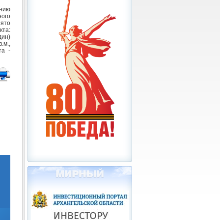
нию
ого
ято
кта:
дин)
.м.,
та -