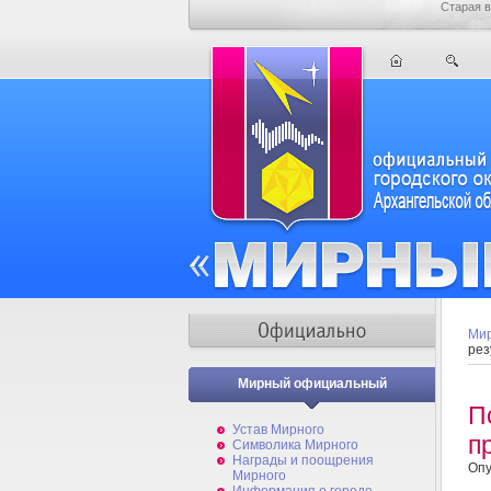
Старая в
Мир
рез
Мирный официальный
П
Устав Мирного
п
Символика Мирного
Награды и поощрения
Опу
Мирного