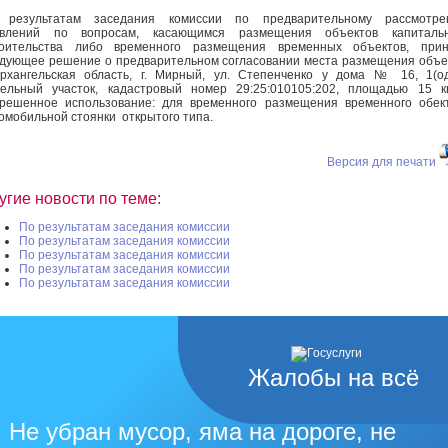
 результатам заседания комиссии по предварительному рассмотре
явлений по вопросам, касающимся размещения объектов капитальн
роительства либо временного размещения временных объектов, прин
дующее решение о предварительном согласовании места размещения объе
рхангельская область, г. Мирный, ул. Степенченко у дома № 16, 1(о
ельный участок, кадастровый номер 29:25:010105:202, площадью 15 кв
решенное использование: для временного размещения временного обек
омобильной стоянки открытого типа.
Версия для печати
угие новости по теме:
По результатам заседания комиссии
По результатам заседания комиссии
По результатам заседания комиссии
По результатам заседания комиссии
По результатам заседания комиссии
Жалобы на всё
Не убран мусор, яма на дороге, не