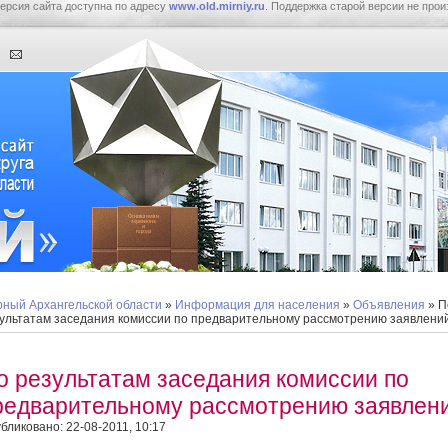
ерсия сайта доступна по адресу
www.old.mirniy.ru
. Поддержка старой версии не прои
ный Архангельской области
»
Информация для населения
»
Объявления
» П
ультатам заседания комиссии по предварительному рассмотрению заявлени
о результатам заседания комиссии по
редварительному рассмотрению заявлен
бликовано: 22-08-2011, 10:17