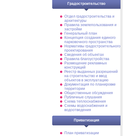
Градостроительство
Отдел градостроительства и
архитектуры
Правила землепользования и
застройки
Генеральный план
Концепция создания единого
парковочного пространства
Нормативы градостроительного
проектирования
Сведения об объектах
Правила благоустройства
Размещение рекламных
конструкций
Реестр выданных разрешений
на строительство и ввод
объектов в эксплуатацию
Документация по планировке
территории
Общественные обсуждения
Публичные слушания
Схема теплоснабжения
Схемы водоснабжения и
водоотведения
Приватизация
План приватизации