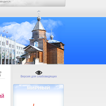
зводится.
о
й
Версия для слабовидящих
ий