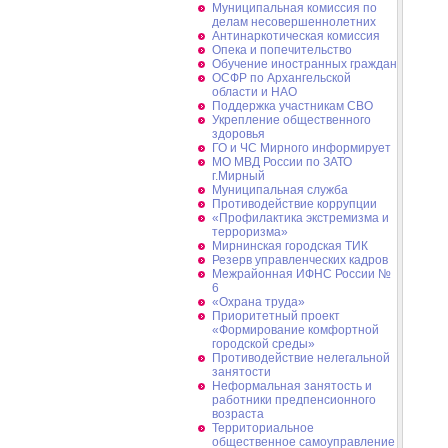
Муниципальная комиссия по
делам несовершеннолетних
Антинаркотическая комиссия
Опека и попечительство
Обучение иностранных граждан
ОСФР по Архангельской
области и НАО
Поддержка участникам СВО
Укрепление общественного
здоровья
ГО и ЧС Мирного информирует
МО МВД России по ЗАТО
г.Мирный
Муниципальная cлужба
Противодействие коррупции
«Профилактика экстремизма и
терроризма»
Мирнинская городская ТИК
Резерв управленческих кадров
Межрайонная ИФНС России №
6
«Охрана труда»
Приоритетный проект
«Формирование комфортной
городской среды»
Противодействие нелегальной
занятости
Неформальная занятость и
работники предпенсионного
возраста
Территориальное
общественное самоуправление