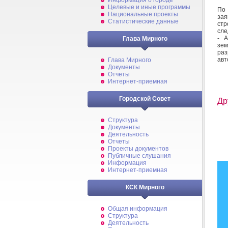
Информация о городе
Целевые и иные программы
По
Национальные проекты
за
Статистические данные
ст
сле
- А
Глава Мирного
зем
раз
авт
Глава Мирного
Документы
Отчеты
Интернет-приемная
Городской Совет
Др
Структура
Документы
Деятельность
Отчеты
Проекты документов
Публичные слушания
Информация
Интернет-приемная
КСК Мирного
Общая информация
Структура
Деятельность