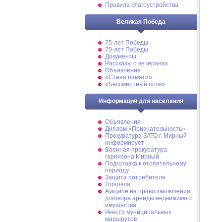
Правила благоустройства
Великая Победа
75-лет Победы
70-лет Победы
Документы
Рассказы о ветеранах
Объявления
«Стена памяти»
«Бессмертный полк»
Информация для населения
Объявления
Диплом «Признательность»
Прокуратура ЗАТО г. Мирный
информирует
Военная прокуратура
гарнизона Мирный
Подготовка к отопительному
периоду
Защита потребителя
Торговля
Аукцион на право заключения
договора аренды недвижимого
имущества
Реестр муниципальных
маршрутов