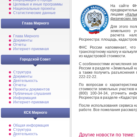
Информация о городе
Целевые и иные программы
На сайте ФН
Национальные проекты
предваритель
Статистические данные
лицами
«Каль
физических ли
Глава Мирного
Для этого пол
земельного у
расчета нал
Глава Мирного
Росреестра: площадь, кадастрова
Документы
Отчеты
ФНС России напоминает, что
Интернет-приемная
транспортному налогу и калькул
из кадастровой стоимости.
Городской Совет
С особенностями исчисления зе
России в разделе «Земельный н
Структура
а также получить разъяснения 
Документы
222-22-22.
Деятельность
По вопросам о характеристика
Отчеты
стоимости земельных участков 
Проекты документов
(800) 100-34-34, уточнить и
Публичные слушания
Росреестра в разделе «Кадастро
Информация
Интернет-приемная
После использования сервиса н
работе. Все пожелания рассмат
КСК Мирного
Общая информация
Структура
Деятельность
Другие новости по теме: