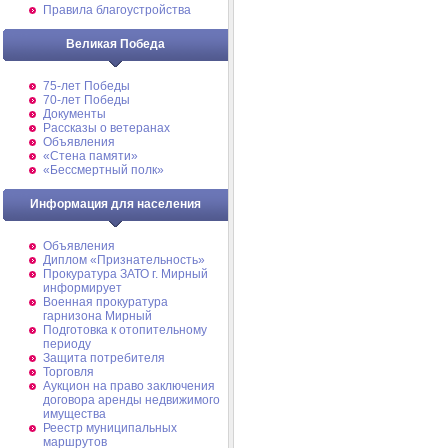
Правила благоустройства
Великая Победа
75-лет Победы
70-лет Победы
Документы
Рассказы о ветеранах
Объявления
«Стена памяти»
«Бессмертный полк»
Информация для населения
Объявления
Диплом «Признательность»
Прокуратура ЗАТО г. Мирный
информирует
Военная прокуратура
гарнизона Мирный
Подготовка к отопительному
периоду
Защита потребителя
Торговля
Аукцион на право заключения
договора аренды недвижимого
имущества
Реестр муниципальных
маршрутов