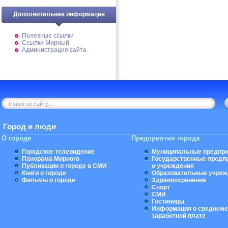
Дополнительная информация
Полезные ссылки
Ссылки Мирный
Администрация сайта
Город и люди
О городе
Предприятия города
Городское телевидение
Муниципальные предпри
Панорама Мирного
Государственные предп
Публикации о городе в СМИ
и учреждения
Книги о городе
Образовательные учреж
Фильмы о городе
Здравоохранение
Спорт
СМИ
Гостиницы
Информация о среднеме
заработной плате