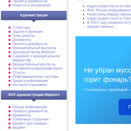
Проекты документов
Новости и объявления
Кадастровая палата отве
ФНС России информируе
Начислены имущественные
Администрация
Кадастровая палата отве
В 2015 году граждане пол
имущественных ...
Структура
Задачи и функции
План работы
Документы
Проекты документов
Муниципальный контроль
Дорожный фонд Мирного
Cведения о муниципальном
имуществе
Ведомственный контроль
Не убран мусо
Антимонопольный комплаенс
Отчеты
Информационные системы
горит фонарь
Защита информации
Интернет-приемная
Столкнулись с проблемой —
ФЭУ администрации Мирного
Общая информация
Проекты документов
Документы
Публичные слушания
Бюджет для граждан
Бюджет