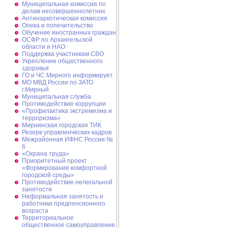
Муниципальная комиссия по
делам несовершеннолетних
Антинаркотическая комиссия
Опека и попечительство
Обучение иностранных граждан
ОСФР по Архангельской
области и НАО
Поддержка участникам СВО
Укрепление общественного
здоровья
ГО и ЧС Мирного информирует
МО МВД России по ЗАТО
г.Мирный
Муниципальная cлужба
Противодействие коррупции
«Профилактика экстремизма и
терроризма»
Мирнинская городская ТИК
Резерв управленческих кадров
Межрайонная ИФНС России №
6
«Охрана труда»
Приоритетный проект
«Формирование комфортной
городской среды»
Противодействие нелегальной
занятости
Неформальная занятость и
работники предпенсионного
возраста
Территориальное
общественное самоуправление