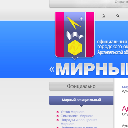
Старая в
Мир
Адм
Мирный официальный
А
Устав Мирного
Опу
Символика Мирного
Награды и поощрения
Мирного
Аук