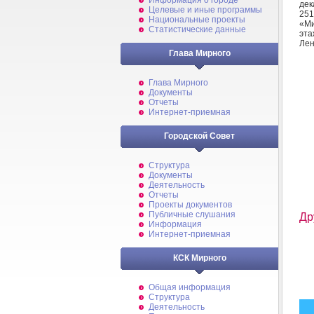
Информация о городе
дек
Целевые и иные программы
25
Национальные проекты
«М
Статистические данные
эта
Лен
Глава Мирного
Глава Мирного
Документы
Отчеты
Интернет-приемная
Городской Совет
Структура
Документы
Деятельность
Отчеты
Проекты документов
Публичные слушания
Др
Информация
Интернет-приемная
КСК Мирного
Общая информация
Структура
Деятельность