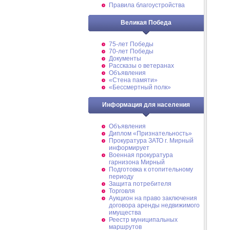
Правила благоустройства
Великая Победа
75-лет Победы
70-лет Победы
Документы
Рассказы о ветеранах
Объявления
«Стена памяти»
«Бессмертный полк»
Информация для населения
Объявления
Диплом «Признательность»
Прокуратура ЗАТО г. Мирный
информирует
Военная прокуратура
гарнизона Мирный
Подготовка к отопительному
периоду
Защита потребителя
Торговля
Аукцион на право заключения
договора аренды недвижимого
имущества
Реестр муниципальных
маршрутов