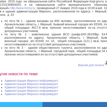
абря 2015 года на официальном сайте Российской Федерации torgi.gov.ru 
1215/2368640/01 и на официальном сайте муниципального образова
ирный»
http://www.mirniy.ru
, проведенный 27 января 2016 года в 10.00 в каб. 31
ж в здании администрации Мирного, расположенном по адресу: г. Мирный,
ина, д. 33
по лоту № 1 - здание казармы на 800 человек, расположенное по адр
Архангельская область, г. Мирный, бывший военный городок в/ч 83349, пл
общей площадью 4617,9 кв.м, признан несостоявшимся из-за отсутс
допущенных участников;
по лоту № 2 - комплексное здание ВСО (шифр:645-391Я/Вр- КЗ-М
расположенное по адресу: Архангельская область, г. Мирный, бы
военный городок в/ч 83349, пл. 10, общей площадью 1121,1 кв.м, при
несостоявшимся из-за отсутствия допущенных участников;
по лоту № 3 - здание общественного туалета, расположенное по адр
Архангельская область, г. Мирный, городской парк, общей площадью 34 к
признан несостоявшимся из-за отсутствия допущенных участников.
Версия для печати
угие новости по теме:
Администрация Мирного информирует:
Администрация Мирного информирует
Администрация Мирного информирует:
Администрация Мирного информирует
Администрация Мирного информирует