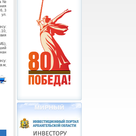
за №
ния
6, 3
 ул.
есу:
.10,
твия
Б),
вший
знан
есу:
в.м,