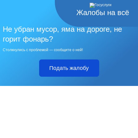
Жалобы на всё
Не убран мусор, яма на дороге, не
горит фонарь?
Столкнулись с проблемой — сообщите о ней!
Подать жалобу