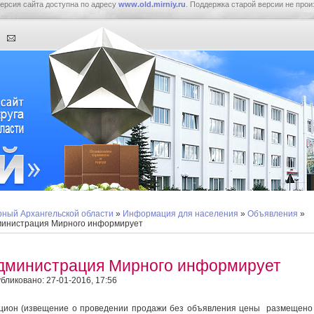
ерсия сайта доступна по адресу
www.old.mirniy.ru
. Поддержка старой версии не прои
ный Архангельской области
»
Информация для населения
»
Объявления
»
инистрация Мирного информирует
дминистрация Мирного информирует
бликовано: 27-01-2016, 17:56
цион (извещение о проведении продажи без объявления цены размещен