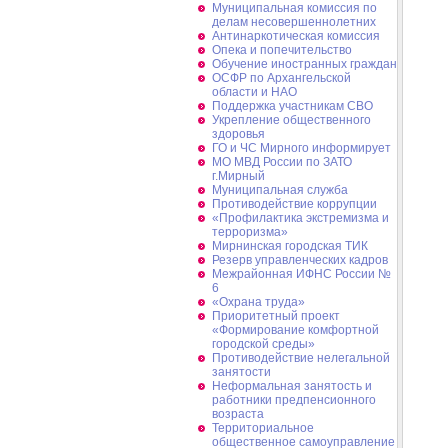
Муниципальная комиссия по
делам несовершеннолетних
Антинаркотическая комиссия
Опека и попечительство
Обучение иностранных граждан
ОСФР по Архангельской
области и НАО
Поддержка участникам СВО
Укрепление общественного
здоровья
ГО и ЧС Мирного информирует
МО МВД России по ЗАТО
г.Мирный
Муниципальная cлужба
Противодействие коррупции
«Профилактика экстремизма и
терроризма»
Мирнинская городская ТИК
Резерв управленческих кадров
Межрайонная ИФНС России №
6
«Охрана труда»
Приоритетный проект
«Формирование комфортной
городской среды»
Противодействие нелегальной
занятости
Неформальная занятость и
работники предпенсионного
возраста
Территориальное
общественное самоуправление