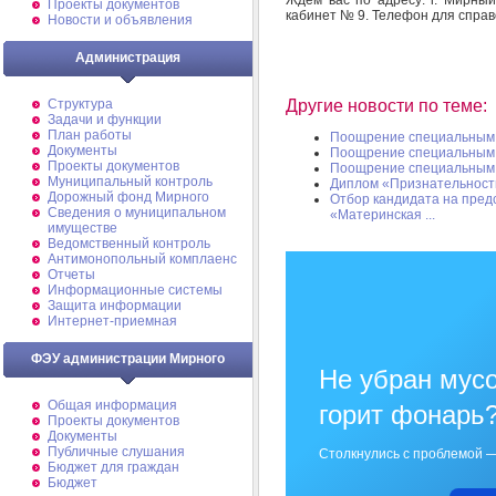
Проекты документов
кабинет № 9. Телефон для справо
Новости и объявления
Администрация
Структура
Другие новости по теме:
Задачи и функции
План работы
Поощрение специальным
Документы
Поощрение специальным
Проекты документов
Поощрение специальным
Муниципальный контроль
Диплом «Признательност
Дорожный фонд Мирного
Отбор кандидата на пред
Cведения о муниципальном
«Материнская ...
имуществе
Ведомственный контроль
Антимонопольный комплаенс
Отчеты
Информационные системы
Защита информации
Интернет-приемная
ФЭУ администрации Мирного
Не убран мусо
Общая информация
горит фонарь
Проекты документов
Документы
Публичные слушания
Столкнулись с проблемой —
Бюджет для граждан
Бюджет