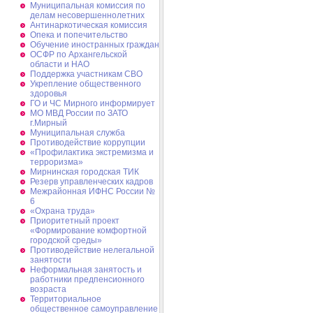
Муниципальная комиссия по
делам несовершеннолетних
Антинаркотическая комиссия
Опека и попечительство
Обучение иностранных граждан
ОСФР по Архангельской
области и НАО
Поддержка участникам СВО
Укрепление общественного
здоровья
ГО и ЧС Мирного информирует
МО МВД России по ЗАТО
г.Мирный
Муниципальная cлужба
Противодействие коррупции
«Профилактика экстремизма и
терроризма»
Мирнинская городская ТИК
Резерв управленческих кадров
Межрайонная ИФНС России №
6
«Охрана труда»
Приоритетный проект
«Формирование комфортной
городской среды»
Противодействие нелегальной
занятости
Неформальная занятость и
работники предпенсионного
возраста
Территориальное
общественное самоуправление