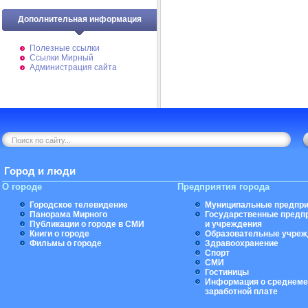
Дополнительная информация
Полезные ссылки
Ссылки Мирный
Администрация сайта
Город и люди
О городе
Предприятия города
Городское телевидение
Муниципальные предпри
Панорама Мирного
Государственные предп
Публикации о городе в СМИ
и учреждения
Книги о городе
Образовательные учреж
Фильмы о городе
Здравоохранение
Спорт
СМИ
Гостиницы
Информация о среднеме
заработной плате