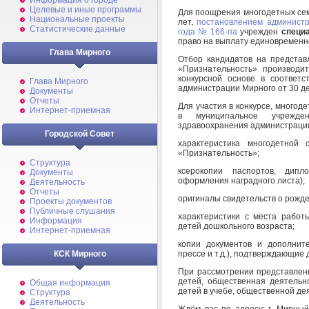
Информация о городе
Целевые и иные программы
Для поощрения многодетных сем
Национальные проекты
лет,
постановлением администр
Статистические данные
года № 166-па
учрежден
специ
право на выплату единовременн
Глава Мирного
Отбор кандидатов на предста
«Признательность» производи
конкурсной основе в соответ
Глава Мирного
администрации Мирного от 30 де
Документы
Отчеты
Для участия в конкурсе, многод
Интернет-приемная
в муниципальное учрежде
здравоохранения администраци
Городской Совет
характеристика многодетной
«Признательность»;
Структура
ксерокопии паспортов, дип
Документы
оформления наградного листа);
Деятельность
Отчеты
оригиналы свидетельств о рожде
Проекты документов
Публичные слушания
характеристики с места работ
Информация
детей дошкольного возраста;
Интернет-приемная
копии документов и дополнит
прессе и т.д.), подтверждающие
КСК Мирного
При рассмотрении представленн
детей, общественная деятельн
Общая информация
детей в учебе, общественной де
Структура
Деятельность
Ждём вас по адресу: г. Мирный,