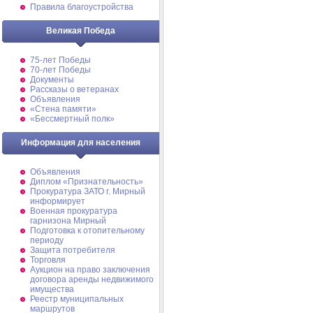
Правила благоустройства
Великая Победа
75-лет Победы
70-лет Победы
Документы
Рассказы о ветеранах
Объявления
«Стена памяти»
«Бессмертный полк»
Информация для населения
Объявления
Диплом «Признательность»
Прокуратура ЗАТО г. Мирный
информирует
Военная прокуратура
гарнизона Мирный
Подготовка к отопительному
периоду
Защита потребителя
Торговля
Аукцион на право заключения
договора аренды недвижимого
имущества
Реестр муниципальных
маршрутов