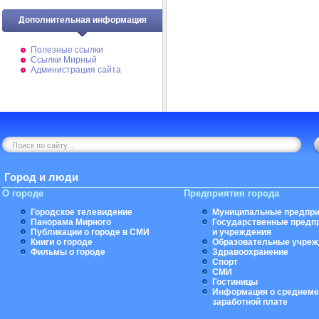
Дополнительная информация
Полезные ссылки
Ссылки Мирный
Администрация сайта
Город и люди
О городе
Предприятия города
Городское телевидение
Муниципальные предпри
Панорама Мирного
Государственные предп
Публикации о городе в СМИ
и учреждения
Книги о городе
Образовательные учреж
Фильмы о городе
Здравоохранение
Спорт
СМИ
Гостиницы
Информация о среднеме
заработной плате