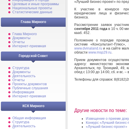
Информация о городе
«Лучший бизнес-проект» по пре
Целевые и иные программы
Национальные проекты
К участию в конкурсе приг
Статистические данные
юридические лица и физичес
бизнеса.
Глава Мирного
Рассмотрение заявок участни
сентября 2011 года
в 10 ч. 00 ми
кааб. 452.
Глава Мирного
Документы
Положение о порядке проведе
Отчеты
системе «Консультант-Плюс»,
Интернет-приемная
www.dvinaland.ru
и на сайте мал
области
www.msp29.ru
.
Городской Совет
Прием документов осуществля
адресу: министерство эконом
Архангельск, пр. Троицкий, 49, ка
Структура
обед с 13:00 до 14:00, сб. и вс. 
Документы
Деятельность
Телефоны для справок: 8(8182)28
Отчеты
Проекты документов
Публичные слушания
Информация
Интернет-приемная
КСК Мирного
Другие новости по теме:
Общая информация
Извещение о приеме док
Структура
Конкурс «Лучший бизнес-
Деятельность
«Лучший бизнес-проект»