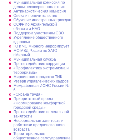
Муниципальная комиссия по
делам несовершеннолетних
Антинаркотическая комиссия
Опека и попечительство
Обучение иностранных граждан
ОСФР по Архангельской
области и НАО
Поддержка участникам СВО
Укрепление общественного
здоровья
ГО и ЧС Мирного информирует
МО МВД России по ЗАТО
г.Мирный
Муниципальная cлужба
Противодействие коррупции
«Профилактика экстремизма и
терроризма»
Мирнинская городская ТИК
Резерв управленческих кадров
Межрайонная ИФНС России №
6
«Охрана труда»
Приоритетный проект
«Формирование комфортной
городской среды»
Противодействие нелегальной
занятости
Неформальная занятость и
работники предпенсионного
возраста
Территориальное
общественное самоуправление