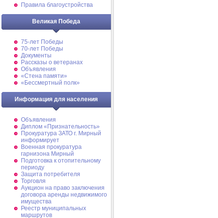
Правила благоустройства
Великая Победа
75-лет Победы
70-лет Победы
Документы
Рассказы о ветеранах
Объявления
«Стена памяти»
«Бессмертный полк»
Информация для населения
Объявления
Диплом «Признательность»
Прокуратура ЗАТО г. Мирный
информирует
Военная прокуратура
гарнизона Мирный
Подготовка к отопительному
периоду
Защита потребителя
Торговля
Аукцион на право заключения
договора аренды недвижимого
имущества
Реестр муниципальных
маршрутов