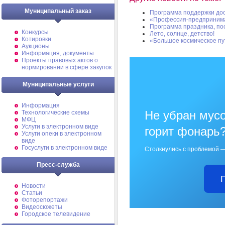
Муниципальный заказ
Программа поддержки дос
«Профессия-предприним
Программа праздника, по
Конкурсы
Лето, солнце, детство!
Котировки
«Большое космическое пу
Аукционы
Информация, документы
Проекты правовых актов о
нормировании в сфере закупок
Муниципальные услуги
Информация
Не убран мусо
Технологические схемы
МФЦ
Услуги в электронном виде
горит фонарь
Услуги опеки в электронном
виде
Госуслуги в электронном виде
Столкнулись с проблемой —
Пресс-служба
Новости
Статьи
Фоторепортажи
Видеосюжеты
Городское телевидение