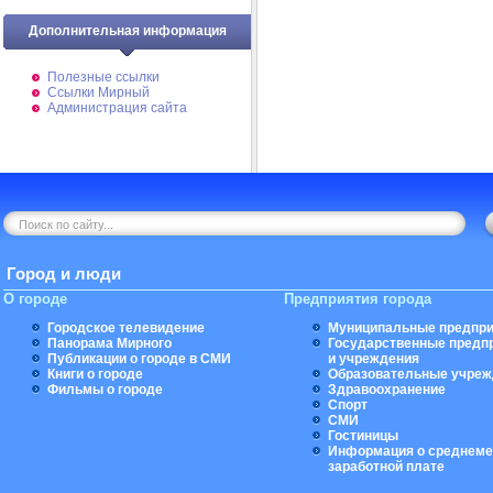
Дополнительная информация
Полезные ссылки
Ссылки Мирный
Администрация сайта
Город и люди
О городе
Предприятия города
Городское телевидение
Муниципальные предпри
Панорама Мирного
Государственные предп
Публикации о городе в СМИ
и учреждения
Книги о городе
Образовательные учреж
Фильмы о городе
Здравоохранение
Спорт
СМИ
Гостиницы
Информация о среднеме
заработной плате