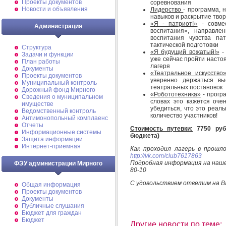
Проекты документов
соревнования
Новости и объявления
Лидерство
- программа, 
навыков и раскрытие твор
«Я - патриот!»
- совмес
Администрация
воспитания», направле
воспитания чувства па
тактической подготовки
Структура
«Я будущий вожатый!»
- 
Задачи и функции
уже сейчас пройти насто
План работы
лагеря
Документы
«Театральное искусство
Проекты документов
уверенно держаться вы
Муниципальный контроль
театральных постановок
Дорожный фонд Мирного
«Робототехника»
- прогр
Cведения о муниципальном
словах это кажется оче
имуществе
убедиться, что это реал
Ведомственный контроль
количество участников!
Антимонопольный комплаенс
Отчеты
Стоимость путевки:
7750 руб
Информационные системы
бюджета)
Защита информации
Интернет-приемная
Как проходил лагерь в прошл
http://vk.com/club7617863
Подробная информация на наш
ФЭУ администрации Мирного
80-10
С удовольствием ответим на В
Общая информация
Проекты документов
Документы
Публичные слушания
Бюджет для граждан
Бюджет
Другие новости по теме: