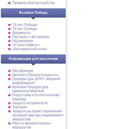
Правила благоустройства
Великая Победа
75-лет Победы
70-лет Победы
Документы
Рассказы о ветеранах
Объявления
«Стена памяти»
«Бессмертный полк»
Информация для населения
Объявления
Диплом «Признательность»
Прокуратура ЗАТО г. Мирный
информирует
Военная прокуратура
гарнизона Мирный
Подготовка к отопительному
периоду
Защита потребителя
Торговля
Аукцион на право заключения
договора аренды недвижимого
имущества
Реестр муниципальных
маршрутов