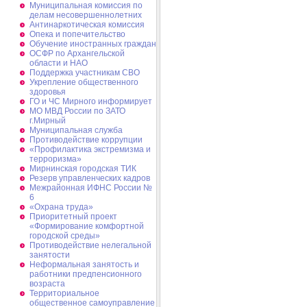
Муниципальная комиссия по
делам несовершеннолетних
Антинаркотическая комиссия
Опека и попечительство
Обучение иностранных граждан
ОСФР по Архангельской
области и НАО
Поддержка участникам СВО
Укрепление общественного
здоровья
ГО и ЧС Мирного информирует
МО МВД России по ЗАТО
г.Мирный
Муниципальная cлужба
Противодействие коррупции
«Профилактика экстремизма и
терроризма»
Мирнинская городская ТИК
Резерв управленческих кадров
Межрайонная ИФНС России №
6
«Охрана труда»
Приоритетный проект
«Формирование комфортной
городской среды»
Противодействие нелегальной
занятости
Неформальная занятость и
работники предпенсионного
возраста
Территориальное
общественное самоуправление