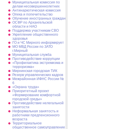
Муниципальная комиссия по
делам несовершеннолетних
Антинаркотическая комиссия
Опека и попечительство
Обучение иностранных граждан
ОСФР по Архангельской
области и НАО
Поддержка участникам СВО
Укрепление общественного
здоровья
ГО и ЧС Мирного информирует
МО МВД России по ЗАТО
г.Мирный
Муниципальная cлужба
Противодействие коррупции
«Профилактика экстремизма и
терроризма»
Мирнинская городская ТИК
Резерв управленческих кадров
Межрайонная ИФНС России №
6
«Охрана труда»
Приоритетный проект
«Формирование комфортной
городской среды»
Противодействие нелегальной
занятости
Неформальная занятость и
работники предпенсионного
возраста
Территориальное
общественное самоуправление