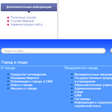
Дополнительная информация
Полезные ссылки
Ссылки Мирный
Администрация сайта
Город и люди
О городе
Предприятия города
Городское телевидение
Муниципальные предпри
Панорама Мирного
Государственные предп
Публикации о городе в СМИ
и учреждения
Книги о городе
Образовательные учреж
Фильмы о городе
Здравоохранение
Спорт
СМИ
Гостиницы
Информация о среднеме
заработной плате