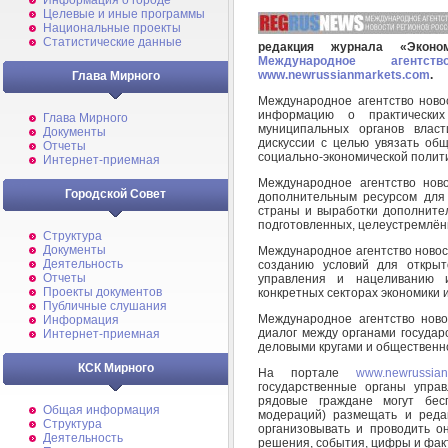
Информация о городе
Целевые и иные программы
Национальные проекты
Статистические данные
редакция журнала «Эконо
Международное агентс
www.newrussianmarkets.com
.
Глава Мирного
Международное агентство нов
информацию о практических
Глава Мирного
муниципальных органов влас
Документы
дискуссии с целью увязать об
Отчеты
социально-экономической полити
Интернет-приемная
Международное агентство нов
Городской Совет
дополнительным ресурсом для
страны и выработки дополните
подготовленных, целеустремлён
Структура
Документы
Международное агентство ново
Деятельность
созданию условий для открыт
Отчеты
управления и нацеливанию 
Проекты документов
конкретных секторах экономики 
Публичные слушания
Международное агентство нов
Информация
диалог между органами государ
Интернет-приемная
деловыми кругами и общественн
КСК Мирного
На портале
www.newrussian
государственные органы управ
рядовые граждане могут бес
Общая информация
модераций) размещать и редак
Структура
организовывать и проводить о
Деятельность
решения, события, цифры и факт