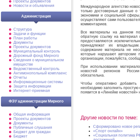
Проекты документов
Новости и объявления
Международное агентство новос
только достоверные данные о 
экономики и социальной сферы
Администрация
осуществляют сами пользователи
комментариев.
Структура
Все материалы на данном по
Задачи и функции
обратную ссылку на материал 
План работы
предоставляются исключительн
Документы
принадлежат их владельцам
Проекты документов
содержание материала не нес
Муниципальный контроль
которые нарушают авторские 
Дорожный фонд Мирного
организации, пожалуйста, сообщ
Cведения о муниципальном
имуществе
При использовании материало
Ведомственный контроль
новостей регионов Рос
Антимонопольный комплаенс
обязательна.
Отчеты
Информационные системы
Чтобы оперативно добавить 
Защита информации
необходимо заполнить простую 
Интернет-приемная
появится в «Линейке новостей» 
ФЭУ администрации Мирного
Общая информация
Другие новости по теме:
Проекты документов
Документы
Сформировано новое реги
Публичные слушания
«Спорт онлайн»
Бюджет для граждан
«Социальная политика Р
Бюджет
достижений ...