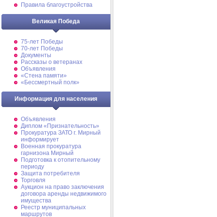
Правила благоустройства
Великая Победа
75-лет Победы
70-лет Победы
Документы
Рассказы о ветеранах
Объявления
«Стена памяти»
«Бессмертный полк»
Информация для населения
Объявления
Диплом «Признательность»
Прокуратура ЗАТО г. Мирный
информирует
Военная прокуратура
гарнизона Мирный
Подготовка к отопительному
периоду
Защита потребителя
Торговля
Аукцион на право заключения
договора аренды недвижимого
имущества
Реестр муниципальных
маршрутов