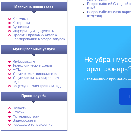
Всероссийский Сводный о
Муниципальный заказ
в суб ...
Всероссийская база обра
Федерац ...
Конкурсы
Котировки
Аукционы
Информация, документы
Проекты правовых актов о
нормировании в сфере закупок
Муниципальные услуги
Не убран мусо
Информация
Технологические схемы
горит фонарь
МФЦ
Услуги в электронном виде
Услуги опеки в электронном
Столкнулись с проблемой —
виде
Госуслуги в электронном виде
Пресс-служба
Новости
Статьи
Фоторепортажи
Видеосюжеты
Городское телевидение