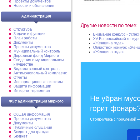
Проекты документов
Новости и объявления
Администрация
Другие новости по теме:
Структура
Задачи и функции
Внимание конкурс «Успех
План работы
XV Всероссийский конкур
Документы
«Женщина года»
Проекты документов
Областной конкурс «Жен
Муниципальный контроль
«Женщина года»
Дорожный фонд Мирного
Cведения о муниципальном
имуществе
Ведомственный контроль
Антимонопольный комплаенс
Отчеты
Информационные системы
Защита информации
Интернет-приемная
Не убран мусо
ФЭУ администрации Мирного
горит фонарь
Общая информация
Проекты документов
Столкнулись с проблемой —
Документы
Публичные слушания
Бюджет для граждан
Бюджет