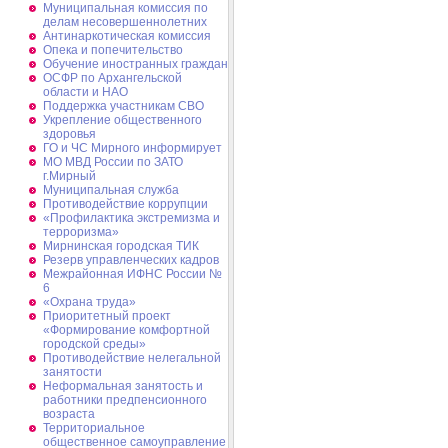
Муниципальная комиссия по
делам несовершеннолетних
Антинаркотическая комиссия
Опека и попечительство
Обучение иностранных граждан
ОСФР по Архангельской
области и НАО
Поддержка участникам СВО
Укрепление общественного
здоровья
ГО и ЧС Мирного информирует
МО МВД России по ЗАТО
г.Мирный
Муниципальная cлужба
Противодействие коррупции
«Профилактика экстремизма и
терроризма»
Мирнинская городская ТИК
Резерв управленческих кадров
Межрайонная ИФНС России №
6
«Охрана труда»
Приоритетный проект
«Формирование комфортной
городской среды»
Противодействие нелегальной
занятости
Неформальная занятость и
работники предпенсионного
возраста
Территориальное
общественное самоуправление