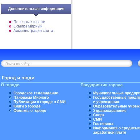
Дополнительная информация
Полезные ссылки
Ссылки Мирный
Администрация сайта
Город и люди
О городе
Предприятия города
Городское телевидение
Муниципальные предпри
Панорама Мирного
Государственные предп
Публикации о городе в СМИ
и учреждения
Книги о городе
Образовательные учреж
Фильмы о городе
Здравоохранение
Спорт
СМИ
Гостиницы
Информация о среднеме
заработной плате