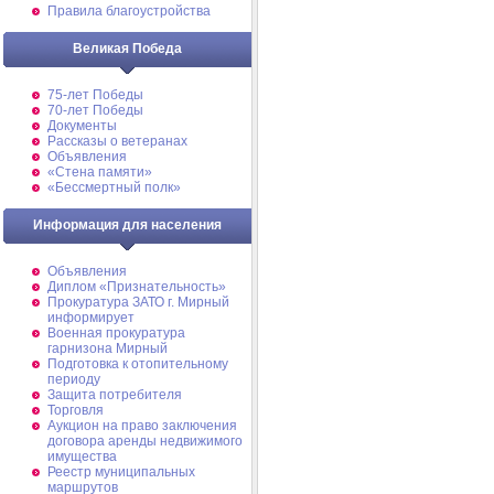
Правила благоустройства
Великая Победа
75-лет Победы
70-лет Победы
Документы
Рассказы о ветеранах
Объявления
«Стена памяти»
«Бессмертный полк»
Информация для населения
Объявления
Диплом «Признательность»
Прокуратура ЗАТО г. Мирный
информирует
Военная прокуратура
гарнизона Мирный
Подготовка к отопительному
периоду
Защита потребителя
Торговля
Аукцион на право заключения
договора аренды недвижимого
имущества
Реестр муниципальных
маршрутов