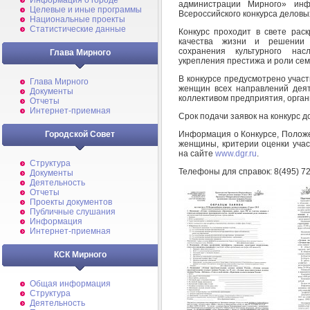
Информация о городе
администрации Мирного» инф
Целевые и иные программы
Всероссийского конкурса деловы
Национальные проекты
Статистические данные
Конкурс проходит в свете рас
качества жизни и решении 
сохранения культурного нас
Глава Мирного
укрепления престижа и роли сем
В конкурсе предусмотрено участ
Глава Мирного
женщин всех направлений дея
Документы
коллективом предприятия, орган
Отчеты
Интернет-приемная
Срок подачи заявок на конкурс до
Информация о Конкурсе, Положе
Городской Совет
женщины, критерии оценки учас
на сайте
www.dgr.ru
.
Структура
Телефоны для справок: 8(495) 721
Документы
Деятельность
Отчеты
Проекты документов
Публичные слушания
Информация
Интернет-приемная
КСК Мирного
Общая информация
Структура
Деятельность